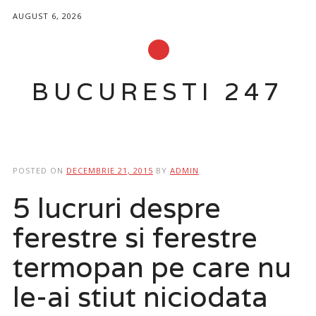
AUGUST 6, 2026
BUCURESTI 247
Main menu
Skip
to
POSTED ON
DECEMBRIE 21, 2015
BY
ADMIN
content
5 lucruri despre
ferestre si ferestre
termopan pe care nu
le-ai stiut niciodata