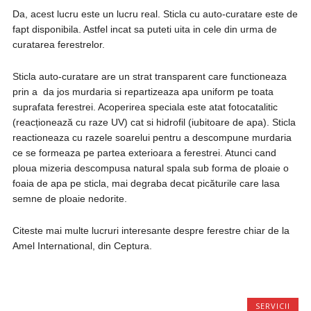
Da, acest lucru este un lucru real. Sticla cu auto-curatare este de
fapt disponibila. Astfel incat sa puteti uita in cele din urma de
curatarea ferestrelor.
Sticla auto-curatare are un strat transparent care functioneaza
prin a da jos murdaria si repartizeaza apa uniform pe toata
suprafata ferestrei. Acoperirea speciala este atat fotocatalitic
(reacționează cu raze UV) cat si hidrofil (iubitoare de apa). Sticla
reactioneaza cu razele soarelui pentru a descompune murdaria
ce se formeaza pe partea exterioara a ferestrei. Atunci cand
ploua mizeria descompusa natural spala sub forma de ploaie o
foaia de apa pe sticla, mai degraba decat picăturile care lasa
semne de ploaie nedorite.
Citeste mai multe lucruri interesante despre ferestre chiar de la
Amel International, din Ceptura.
SERVICII