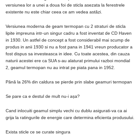
versiunea lor a unei a doua foi de sticla asezata la ferestrele
existente nu este chiar ceea ce am vedea astăzi.
Versiunea moderna de geam termopan cu 2 straturi de sticla
lipite impreuna intr-un singur cadru a fost inventat de CD Haven
in 1930. Un astfel de concept a fost considerabil mai scump de
produs in anii 1930 si nu a fost pana in 1941 vreun producator a
fost dispus sa investeasca in idee. Cu toate acestea, din cauza
naturii acestei ere ca SUA s-au alaturat primului razboi mondial
2, geamul termopan nu au intrat pe piata pana in 1952.
Până la 26% din caldura se pierde prin slabe geamuri termopan
Se pare ca e destul de mult nu-i așa?
Cand inlocuiti geamul simplu vechi cu dublu asigurati-va ca ai
grija la ratingurile de energie care determina eficienta produsului.
Exista sticle ce se curate singura