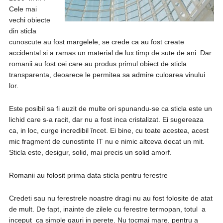
Cele mai
vechi obiecte
din sticla
cunoscute au fost margelele, se crede ca au fost create
accidental si a ramas un material de lux timp de sute de ani. Dar
romanii au fost cei care au produs primul obiect de sticla
transparenta, deoarece le permitea sa admire culoarea vinului
lor.
Este posibil sa fi auzit de multe ori spunandu-se ca sticla este un
lichid care s-a racit, dar nu a fost inca cristalizat. Ei sugereaza
ca, in loc, curge incredibil încet. Ei bine, cu toate acestea, acest
mic fragment de cunostinte IT nu e nimic altceva decat un mit.
Sticla este, desigur, solid, mai precis un solid amorf.
Romanii au folosit prima data sticla pentru ferestre
Credeti sau nu ferestrele noastre dragi nu au fost folosite de atat
de mult. De fapt, inainte de zilele cu ferestre termopan, totul a
inceput ca simple gauri in perete. Nu tocmai mare, pentru a