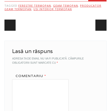
TAGGED
FERESTRE TERMOPAN
,
GEAM TEMOPAN
,
PRODUCATOR
GEAM TERMOPAN
,
USI INTERIOR TERMOPAN
Post navigation
Lasă un răspuns
ADRESA TA DE EMAIL NU VA FI PUBLICATĂ.
CÂMPURILE
OBLIGATORII SUNT MARCATE CU
*
COMENTARIU
*