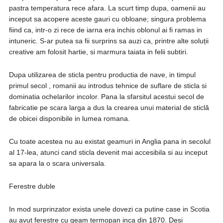
pastra temperatura rece afara. La scurt timp dupa, oamenii au
inceput sa acopere aceste gauri cu obloane; singura problema
fiind ca, intr-o zi rece de iarna era inchis oblonul ai fi ramas in
intuneric. S-ar putea sa fii surprins sa auzi ca, printre alte soluții
creative am folosit hartie, si marmura taiata in felii subtiri.
Dupa utilizarea de sticla pentru productia de nave, in timpul
primul secol , romanii au introdus tehnice de suflare de sticla si
dominatia ochelarilor incolor. Pana la sfarsitul acestui secol de
fabricatie pe scara larga a dus la crearea unui material de sticlă
de obicei disponibile in lumea romana.
Cu toate acestea nu au existat geamuri in Anglia pana in secolul
al 17-lea, atunci cand sticla devenit mai accesibila si au inceput
sa apara la o scara universala.
Ferestre duble
In mod surprinzator exista unele dovezi ca putine case in Scotia
au avut ferestre cu geam termopan inca din 1870. Desi