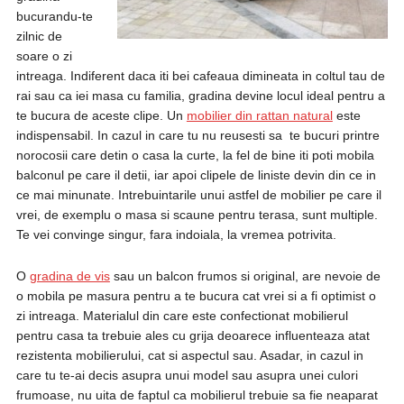
bucurandu-te
zilnic de
soare o zi
intreaga. Indiferent daca iti bei cafeaua dimineata in coltul tau de
rai sau ca iei masa cu familia, gradina devine locul ideal pentru a
te bucura de aceste clipe. Un
mobilier din rattan natural
este
indispensabil. In cazul in care tu nu reusesti sa te bucuri printre
norocosii care detin o casa la curte, la fel de bine iti poti mobila
balconul pe care il detii, iar apoi clipele de liniste devin din ce in
ce mai minunate. Intrebuintarile unui astfel de mobilier pe care il
vrei, de exemplu o masa si scaune pentru terasa, sunt multiple.
Te vei convinge singur, fara indoiala, la vremea potrivita.
O
gradina de vis
sau un balcon frumos si original, are nevoie de
o mobila pe masura pentru a te bucura cat vrei si a fi optimist o
zi intreaga. Materialul din care este confectionat mobilierul
pentru casa ta trebuie ales cu grija deoarece influenteaza atat
rezistenta mobilierului, cat si aspectul sau. Asadar, in cazul in
care tu te-ai decis asupra unui model sau asupra unei culori
frumoase, nu uita de faptul ca mobilierul trebuie sa fie neaparat