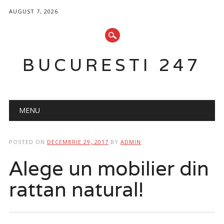
AUGUST 7, 2026
BUCURESTI 247
Main menu
Skip
MENU
to
content
POSTED ON
DECEMBRIE 29, 2017
BY
ADMIN
Alege un mobilier din
rattan natural!