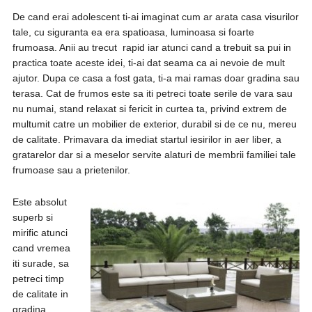
De cand erai adolescent ti-ai imaginat cum ar arata casa visurilor
tale, cu siguranta ea era spatioasa, luminoasa si foarte
frumoasa. Anii au trecut rapid iar atunci cand a trebuit sa pui in
practica toate aceste idei, ti-ai dat seama ca ai nevoie de mult
ajutor. Dupa ce casa a fost gata, ti-a mai ramas doar gradina sau
terasa. Cat de frumos este sa iti petreci toate serile de vara sau
nu numai, stand relaxat si fericit in curtea ta, privind extrem de
multumit catre un mobilier de exterior, durabil si de ce nu, mereu
de calitate. Primavara da imediat startul iesirilor in aer liber, a
gratarelor dar si a meselor servite alaturi de membrii familiei tale
frumoase sau a prietenilor.
Este absolut
superb si
mirific atunci
cand vremea
iti surade, sa
petreci timp
de calitate in
gradina