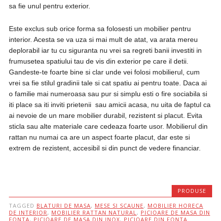
sa fie unul pentru exterior.
Este exclus sub orice forma sa folosesti un mobilier pentru
interior. Acesta se va uza si mai mult de atat, va arata mereu
deplorabil iar tu cu siguranta nu vrei sa regreti banii investiti in
frumusetea spatiului tau de vis din exterior pe care il detii.
Gandeste-te foarte bine si clar unde vei folosi mobilierul, cum
vrei sa fie stilul gradinii tale si cat spatiu ai pentru toate. Daca ai
o familie mai numeroasa sau pur si simplu esti o fire sociabila si
iti place sa iti inviti prietenii sau amicii acasa, nu uita de faptul ca
ai nevoie de un mare mobilier durabil, rezistent si placut. Evita
sticla sau alte materiale care cedeaza foarte usor. Mobilierul din
rattan nu numai ca are un aspect foarte placut, dar este si
extrem de rezistent, accesibil si din punct de vedere financiar.
PRODUSE
TAGGED
BLATURI DE MASA
,
MESE SI SCAUNE
,
MOBILIER HORECA
DE INTERIOR
,
MOBILIER RATTAN NATURAL
,
PICIOARE DE MASA DIN
FONTA
,
PICIOARE DE MASA DIN INOX
,
PICIOARE DIN FONTA