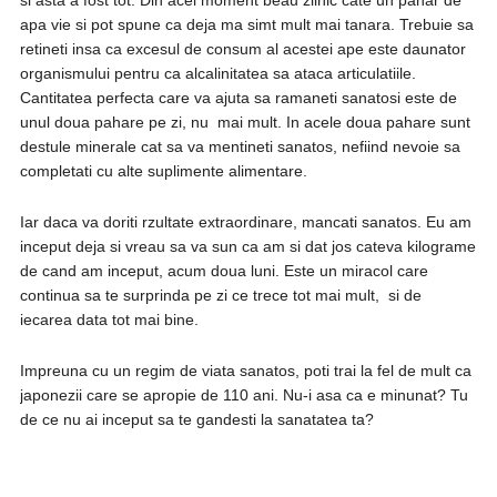
si asta a fost tot. Din acel moment beau zilnic cate un pahar de
apa vie si pot spune ca deja ma simt mult mai tanara. Trebuie sa
retineti insa ca excesul de consum al acestei ape este daunator
organismului pentru ca alcalinitatea sa ataca articulatiile.
Cantitatea perfecta care va ajuta sa ramaneti sanatosi este de
unul doua pahare pe zi, nu mai mult. In acele doua pahare sunt
destule minerale cat sa va mentineti sanatos, nefiind nevoie sa
completati cu alte suplimente alimentare.
Iar daca va doriti rzultate extraordinare, mancati sanatos. Eu am
inceput deja si vreau sa va sun ca am si dat jos cateva kilograme
de cand am inceput, acum doua luni. Este un miracol care
continua sa te surprinda pe zi ce trece tot mai mult, si de
iecarea data tot mai bine.
Impreuna cu un regim de viata sanatos, poti trai la fel de mult ca
japonezii care se apropie de 110 ani. Nu-i asa ca e minunat? Tu
de ce nu ai inceput sa te gandesti la sanatatea ta?