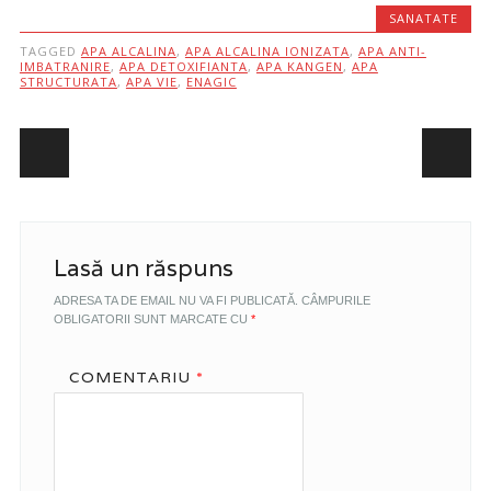
SANATATE
TAGGED
APA ALCALINA
,
APA ALCALINA IONIZATA
,
APA ANTI-
IMBATRANIRE
,
APA DETOXIFIANTA
,
APA KANGEN
,
APA
STRUCTURATA
,
APA VIE
,
ENAGIC
Post navigation
Lasă un răspuns
ADRESA TA DE EMAIL NU VA FI PUBLICATĂ.
CÂMPURILE
OBLIGATORII SUNT MARCATE CU
*
COMENTARIU
*