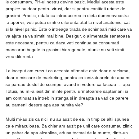
le consumam, PH-ul nostru devine bazic. Mediul acesta este
propice nu doar pentru virusi, dar si pentru cantitati uriase de
grasimi. Practic, odata cu introducerea in dieta dumneavoastra
a apei vii, veti putea simti o diferenta atat la nivel anatomic, cat
si la nivel psihic. Este o intreaga tirada de schimbari mici care va
va ajuta sa va simtiti mai bine. Desigur, o alimentatie sanatoasa
este necesara, pentru ca daca veti continua sa consumati
mancaruri bogate in grasimi hidrogenate, atunic nu veti simti
vreo diferenta.
La inceput am crezut ca aceasta afirmatie este doar o reclama,
doar o miscare de marketing, pentru ca ionizatoarele de apa mi
se pareau destul de scumpe, avand in vedere ca faceau … apa.
Totusi, nu mi-a iesit din minte pentru urmatoarele saptamani si
am continuat sa intreb in stanga si in dreapta sa vad ce parere
au oamenii despre apa asa numita vie?
Multi mi-au zis ca nici nu au auzit de ea, in timp ce altii spunea
ca e miraculoasa. Ba chiar am auzit pe unii care consumau zilnic
un pahar de apa alcanlina, adusa tocmai de la munte, dintr-un