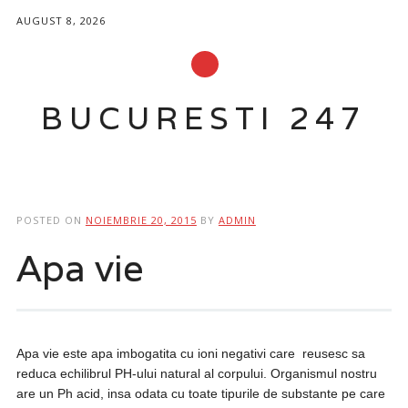
AUGUST 8, 2026
BUCURESTI 247
Main menu
Skip
to
POSTED ON
NOIEMBRIE 20, 2015
BY
ADMIN
content
Apa vie
Apa vie
este apa imbogatita cu ioni negativi care reusesc sa
reduca echilibrul PH-ului natural al corpului. Organismul nostru
are un Ph acid, insa odata cu toate tipurile de substante pe care