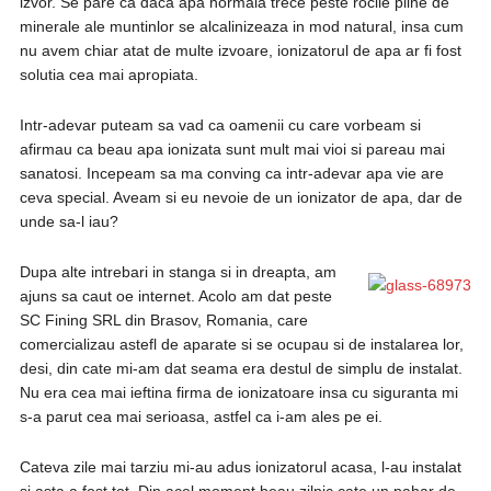
izvor. Se pare ca daca apa normala trece peste rocile pline de
minerale ale muntinlor se alcalinizeaza in mod natural, insa cum
nu avem chiar atat de multe izvoare, ionizatorul de apa ar fi fost
solutia cea mai apropiata.
Intr-adevar puteam sa vad ca oamenii cu care vorbeam si
afirmau ca beau apa ionizata sunt mult mai vioi si pareau mai
sanatosi. Incepeam sa ma conving ca intr-adevar apa vie are
ceva special. Aveam si eu nevoie de un ionizator de apa, dar de
unde sa-l iau?
Dupa alte intrebari in stanga si in dreapta, am
ajuns sa caut oe internet. Acolo am dat peste
SC Fining SRL din Brasov, Romania, care
comercializau astefl de aparate si se ocupau si de instalarea lor,
desi, din cate mi-am dat seama era destul de simplu de instalat.
Nu era cea mai ieftina firma de ionizatoare insa cu siguranta mi
s-a parut cea mai serioasa, astfel ca i-am ales pe ei.
Cateva zile mai tarziu mi-au adus ionizatorul acasa, l-au instalat