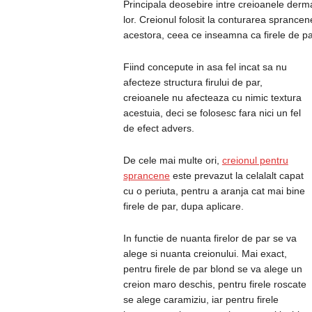
Principala deosebire intre creioanele derm
lor. Creionul folosit la conturarea sprancen
acestora, ceea ce inseamna ca firele de pa
Fiind concepute in asa fel incat sa nu
afecteze structura firului de par,
creioanele nu afecteaza cu nimic textura
acestuia, deci se folosesc fara nici un fel
de efect advers.
De cele mai multe ori,
creionul pentru
sprancene
este prevazut la celalalt capat
cu o periuta, pentru a aranja cat mai bine
firele de par, dupa aplicare.
In functie de nuanta firelor de par se va
alege si nuanta creionului. Mai exact,
pentru firele de par blond se va alege un
creion maro deschis, pentru firele roscate
se alege caramiziu, iar pentru firele