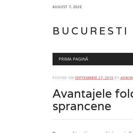
AUGUST 7, 2026
BUCURESTI
Main menu
Skip
PRIMA PAGINĂ
to
content
POSTED ON
SEPTEMBRIE 27, 2019
BY
ADMIN
Avantajele folo
sprancene