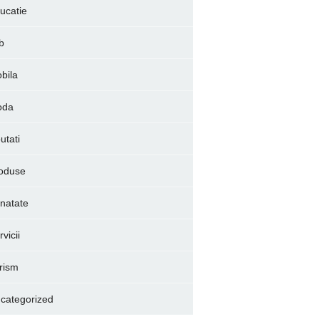
ucatie
b
bila
oda
utati
oduse
natate
vicii
rism
categorized