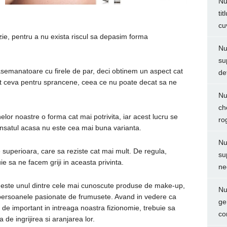
Nu
ti
cu
zie, pentru a nu exista riscul sa depasim forma
Nu
su
e asemanatoare cu firele de par, deci obtinem un aspect cat
de
sit ceva pentru sprancene, ceea ce nu poate decat sa ne
Nu
ch
lor noastre o forma cat mai potrivita, iar acest lucru se
ro
nsatul acasa nu este cea mai buna varianta.
Nu
 superioara, care sa reziste cat mai mult. De regula,
su
ie sa ne facem griji in aceasta privinta.
ne
 este unul dintre cele mai cunoscute produse de make-up,
Nu
te persoanele pasionate de frumusete. Avand in vedere ca
ge
de important in intreaga noastra fizionomie, trebuie sa
co
de ingrijirea si aranjarea lor.