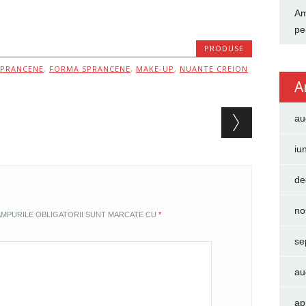
Am
pe
PRODUSE
SPRANCENE
,
FORMA SPRANCENE
,
MAKE-UP
,
NUANTE CREION
A
au
iu
de
no
MPURILE OBLIGATORII SUNT MARCATE CU
*
se
au
ap