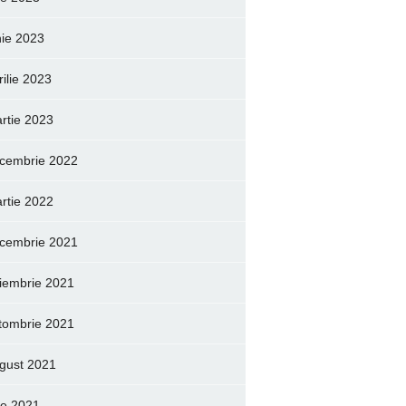
nie 2023
rilie 2023
rtie 2023
cembrie 2022
rtie 2022
cembrie 2021
iembrie 2021
tombrie 2021
gust 2021
lie 2021