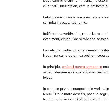
Dupa cum bine stim, un machiaj nu este fi
cu ajutorul unui creion, care le defineste si
Felul in care sprancenele noastre arata es
schimba intreaga fizionomie.
Indiferent ca vorbim despre realizarea unu
eveniment, creionul de sprancene se foloses
De cele mai multe ori, sprancenele noastre 
inseamna ca nu putem sa obtinem ceea ce
In principiu,
creionul pentru sprancene
este
aspect, deoarece se aplica foarte usor si n
folosi.
In ceea ce priveste nuantele, ele variaza i
tenului. De la maro deschis, pana la negru,
fiecare persoana sa isi aleaga culoarea potr