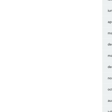
iu
ap
ma
de
ma
de
no
oc
au
iu