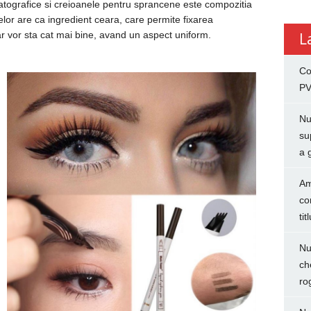
atografice si creioanele pentru sprancene este compozitia
elor are ca ingredient ceara, care permite fixarea
r vor sta cat mai bine, avand un aspect uniform.
L
Co
PV
Nu
su
a 
Am
co
tit
Nu
ch
ro