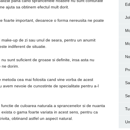
nalizat pana cand sprancenele noastre nu sunt conturate
Ed
 ne ajuta sa obtinem efectul mult dorit.
Jo
te foarte important, deoarece o forma nereusita ne poate
Mo
i make-up de zi sau unul de seara, pentru un anumit
M
te indiferent de situatie.
No
nu sunt suficient de groase si definite, insa asta nu
 ne dorim.
Pr
 metoda cea mai folosita cand vine vorba de acest
Sa
u avem nevoie de cunostinte de specialitate pentru a-l
Ser
n functie de culoarea naturala a sprancenelor si de nuanta
Tu
 exista o gama foarte variata in acest sens, pentru ca
ivita, obtinand astfel un aspect natural.
Un