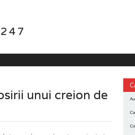
 247
C
sirii unui creion de
Au
Ca
Co