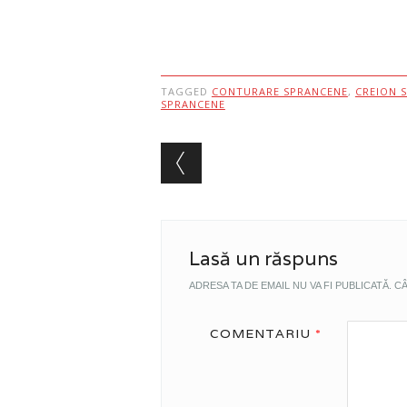
TAGGED
CONTURARE SPRANCENE
,
CREION 
SPRANCENE
Post navigation
Lasă un răspuns
ADRESA TA DE EMAIL NU VA FI PUBLICATĂ.
CÂ
COMENTARIU
*