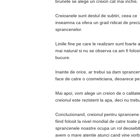
brunete se alege un creion cat mai inchis.
Creioanele sunt destul de subtiri, ceea ce
inseamna ca ofera un grad ridicat de preci
sprancenelor.
Liniile fine pe care le realizam sunt foart
mai natural si nu se observa ca am fi folo
bucure.
Inainte de orice, ar trebui sa dam sprancene
face de catre o cosmeticiana, deoarece pe
Mai apoi, vom alege un creion de o calitate
creionul este rezistent la apa, deci nu trebu
Concluzionand, creionul pentru sprancene
fiind folosit la nivel mondial de catre toa
sprancenele noastre ocupa un rol deosebit 
avem o mare atentie atunci cand vine vorba 