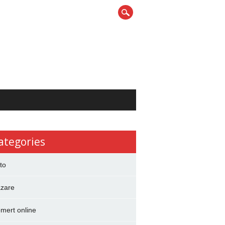
ategories
to
zare
mert online