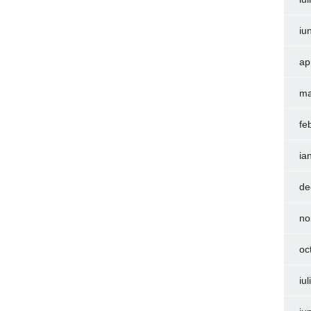
iu
ap
ma
fe
ia
de
no
oc
iu