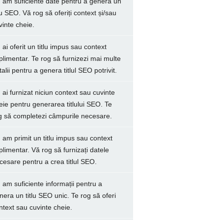
 am suficiente date pentru a genera un
tlu SEO. Vă rog să oferiți context și/sau
vinte cheie.
 ai oferit un titlu impus sau context
plimentar. Te rog să furnizezi mai multe
talii pentru a genera titlul SEO potrivit.
 ai furnizat niciun context sau cuvinte
eie pentru generarea titlului SEO. Te
g să completezi câmpurile necesare.
 am primit un titlu impus sau context
plimentar. Vă rog să furnizați datele
cesare pentru a crea titlul SEO.
 am suficiente informații pentru a
nera un titlu SEO unic. Te rog să oferi
ntext sau cuvinte cheie.