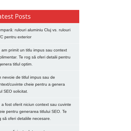
atest Posts
mpară: rulouri aluminiu Cluj vs. rulouri
C pentru exterior
 am primit un titlu impus sau context
plimentar. Te rog să oferi detalii pentru
genera titlul optim.
 nevoie de titlul impus sau de
ntext/cuvinte cheie pentru a genera
lul SEO solicitat.
 a fost oferit niciun context sau cuvinte
eie pentru generarea titlului SEO. Te
g să oferi detaliile necesare.