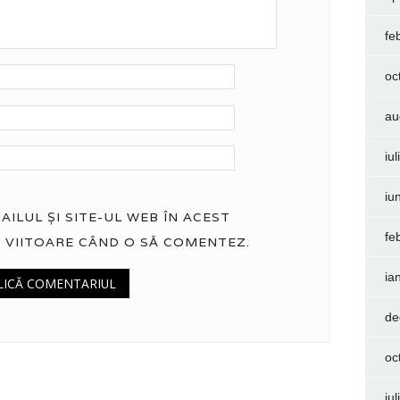
fe
oc
au
iu
iu
ILUL ȘI SITE-UL WEB ÎN ACEST
fe
 VIITOARE CÂND O SĂ COMENTEZ.
ia
de
oc
iu