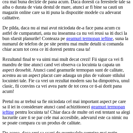
cea mai buna decizie de pana acum. Daca doresti ca ferestrele tale sa
aiba o durata de viata destul de mare, atunci ar fi bine sa cauti un
magazin online care sa iti puna la dispozitie modele cu adevarat
calitative.
De pilda, daca nu ai mai avut niciodata de-a face pana acum cu
astfel de cumparaturi, asta nu inseamna ca nu vei reusi sa iti duci la
bun sfarsit planurile! Conteaza pe
geamuri termopan ieftine
, suna la
numarul de telefon de pe site pentru mai multe detalii si comanda
chiar acum tot ceea ce iti doresti pentru casa ta!
Rezultatul final te va uimi mai mult decat crezi! Fii sigur ca vei fi
mandru de tine atunci cand vei observa ca locuinta ta capata un
aspect deosebit. Atunci cand geamurile termopan sunt de calitate,
acestea au un aspect placut care adauga un plus de valoare stilului
locuintei tale. Fie ca vrei un rezultat modern sau ba dimpotriva, unul
clasic, fii convins ca vei avea parte de tot ceea ce ti-ai dorit pana
acum!
Pretul nu ar trebui sa fie niciodata cel mai important aspect pe care
sa il iei in considerare atunci cand achizitionezi
geamuri termopan
ieftine
pentru locuinta ta! Chiar daca de multe ori esti tentant sa alegi
lucrurile care ti se par cele mai accesibile, adevarul este ca nimic nu
se poate compara cu un produs de calitate.
De aceea, daca vrei sa scapi de eventualele surprize mai putin