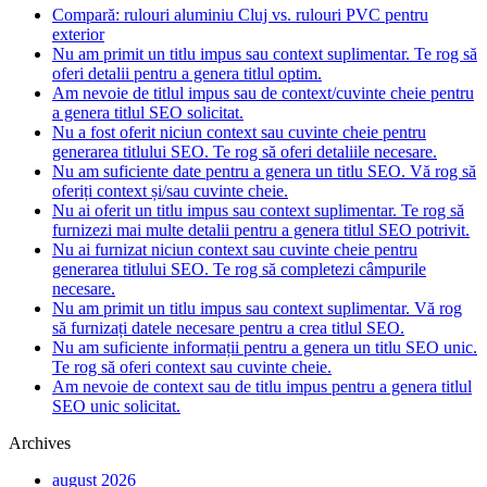
Compară: rulouri aluminiu Cluj vs. rulouri PVC pentru
exterior
Nu am primit un titlu impus sau context suplimentar. Te rog să
oferi detalii pentru a genera titlul optim.
Am nevoie de titlul impus sau de context/cuvinte cheie pentru
a genera titlul SEO solicitat.
Nu a fost oferit niciun context sau cuvinte cheie pentru
generarea titlului SEO. Te rog să oferi detaliile necesare.
Nu am suficiente date pentru a genera un titlu SEO. Vă rog să
oferiți context și/sau cuvinte cheie.
Nu ai oferit un titlu impus sau context suplimentar. Te rog să
furnizezi mai multe detalii pentru a genera titlul SEO potrivit.
Nu ai furnizat niciun context sau cuvinte cheie pentru
generarea titlului SEO. Te rog să completezi câmpurile
necesare.
Nu am primit un titlu impus sau context suplimentar. Vă rog
să furnizați datele necesare pentru a crea titlul SEO.
Nu am suficiente informații pentru a genera un titlu SEO unic.
Te rog să oferi context sau cuvinte cheie.
Am nevoie de context sau de titlu impus pentru a genera titlul
SEO unic solicitat.
Archives
august 2026