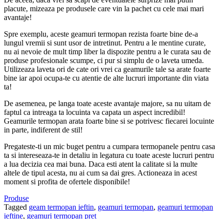
placute, mizeaza pe produsele care vin la pachet cu cele mai mari
avantaje!
Spre exemplu, aceste geamuri termopan rezista foarte bine de-a
lungul vremii si sunt usor de intretinut. Pentru a le mentine curate,
nu ai nevoie de mult timp liber la dispozite pentru a le curata sau de
produse profesionale scumpe, ci pur si simplu de o laveta umeda.
Utilizeaza laveta ori de cate ori vrei ca geamurile tale sa arate foarte
bine iar apoi ocupa-te cu atentie de alte lucruri importante din viata
ta!
De asemenea, pe langa toate aceste avantaje majore, sa nu uitam de
faptul ca intreaga ta locuinta va capata un aspect incredibil!
Geamurile termopan arata foarte bine si se potrivesc fiecarei locuinte
in parte, indiferent de stil!
Pregateste-ti un mic buget pentru a cumpara termopanele pentru casa
ta si intereseaza-te in detaliu in legatura cu toate aceste lucruri pentru
a lua decizia cea mai buna. Daca esti atent la calitate si la multe
altele de tipul acesta, nu ai cum sa dai gres. Actioneaza in acest
moment si profita de ofertele disponibile!
Produse
Tagged
geam termopan ieftin
,
geamuri termopan
,
geamuri termopan
ieftine
,
geamuri termopan pret