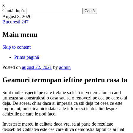
x
Caută după:
August 8, 2026
Bucuresti 247
Main menu
Skip to content
Prima pagină
Posted on
august 22, 2021
by
admin
Geamuri termopan ieftine pentru casa ta
Sunt multe aspecte pe care trebuie sa le ai in vedere atunci cand
urmeaza sa construiesti o casa sau sa o renovezi pe cea pe care o ai
deja. De aceea, chiar daca ai impresia ca stii deja tot ceea ce este
important, nu strica niciodata sa te informezi in detaliu despre
achiztiile pe care le poti face.
Investeste mereu in calitate daca vrei sa ai parte de rezultate
deosebite! Calitatea este cea care iti va demonstra faptul ca ai luat