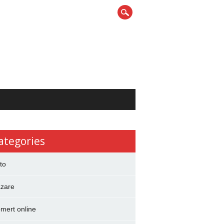
ategories
to
zare
mert online