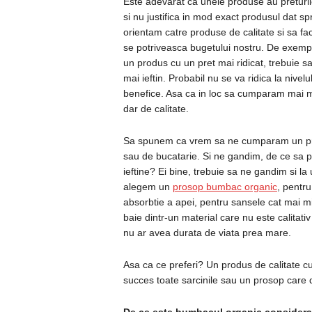
Este adevarat ca unele produse au preturile
si nu justifica in mod exact produsul dat s
orientam catre produse de calitate si sa fa
se potriveasca bugetului nostru. De exemp
un produs cu un pret mai ridicat, trebuie 
mai ieftin. Probabil nu se va ridica la nivel
benefice. Asa ca in loc sa cumparam mai m
dar de calitate.
Sa spunem ca vrem sa ne cumparam un pro
sau de bucatarie. Si ne gandim, de ce sa p
ieftine? Ei bine, trebuie sa ne gandim si la u
alegem un
prosop bumbac organic
, pentr
absorbtie a apei, pentru sansele cat mai mi
baie dintr-un material care nu este calitativ
nu ar avea durata de viata prea mare.
Asa ca ce preferi? Un produs de calitate c
succes toate sarcinile sau un prosop care du