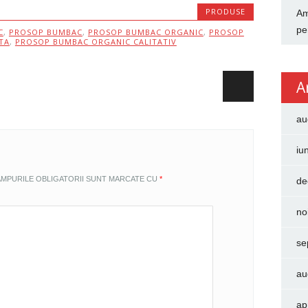
PRODUSE
Am
pe
C
,
PROSOP BUMBAC
,
PROSOP BUMBAC ORGANIC
,
PROSOP
TA
,
PROSOP BUMBAC ORGANIC CALITATIV
A
au
iu
MPURILE OBLIGATORII SUNT MARCATE CU
*
de
no
se
au
ap