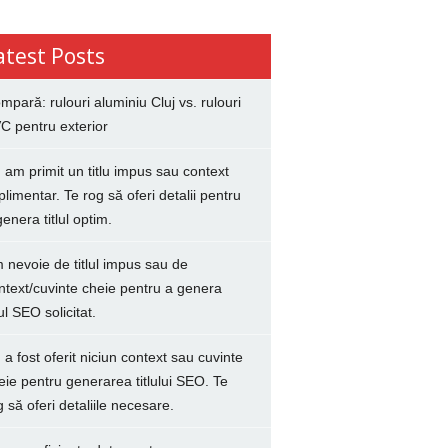
atest Posts
mpară: rulouri aluminiu Cluj vs. rulouri
C pentru exterior
 am primit un titlu impus sau context
plimentar. Te rog să oferi detalii pentru
genera titlul optim.
 nevoie de titlul impus sau de
ntext/cuvinte cheie pentru a genera
lul SEO solicitat.
 a fost oferit niciun context sau cuvinte
eie pentru generarea titlului SEO. Te
g să oferi detaliile necesare.