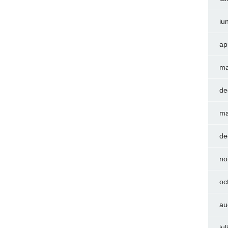
iu
ap
ma
de
ma
de
no
oc
au
iu