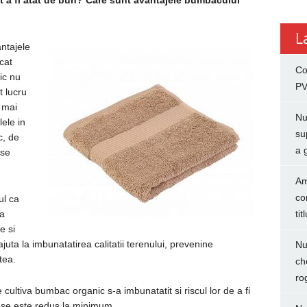
 a fi atat de bun? Care sunt avantajele bumbacului
L
ntajele
cat
Co
ic nu
PV
t lucru
 mai
Nu
lele in
su
c, de
a 
ase
Am
co
ul ca
ra
tit
e si
juta la imbunatatirea calitatii terenului, prevenine
Nu
tea.
ch
ro
 cultiva bumbac organic s-a imbunatatit si riscul lor de a fi
ase este redus la minimum.