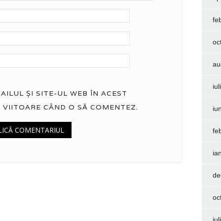
fe
oc
au
iu
ILUL ȘI SITE-UL WEB ÎN ACEST
 VIITOARE CÂND O SĂ COMENTEZ.
iu
fe
ia
de
oc
iu