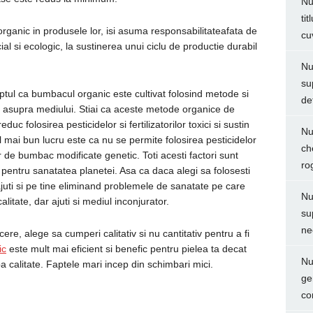
Nu
ti
organic in produsele lor, isi asuma responsabilitateafata de
cu
l si ecologic, la sustinerea unui ciclu de productie durabil
Nu
su
ptul ca bumbacul organic este cultivat folosind metode si
de
v asupra mediului. Stiai ca aceste metode organice de
reduc folosirea pesticidelor si fertilizatorilor toxici si sustin
Nu
 mai bun lucru este ca nu se permite folosirea pesticidelor
ch
elor de bumbac modificate genetic. Toti acesti factori sunt
ro
i pentru sanatatea planetei. Asa ca daca alegi sa folosesti
juti si pe tine eliminand problemele de sanatate pe care
Nu
litate, dar ajuti si mediul inconjurator.
su
ne
ere, alege sa cumperi calitativ si nu cantitativ pentru a fi
ic
este mult mai eficient si benefic pentru pielea ta decat
Nu
a calitate. Faptele mari incep din schimbari mici.
ge
co