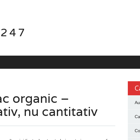
 247
C
c organic –
Au
tiv, nu cantitativ
Ca
Co