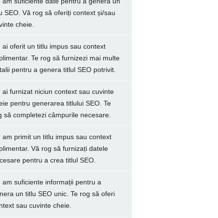
 am suficiente date pentru a genera un
tlu SEO. Vă rog să oferiți context și/sau
vinte cheie.
 ai oferit un titlu impus sau context
plimentar. Te rog să furnizezi mai multe
talii pentru a genera titlul SEO potrivit.
 ai furnizat niciun context sau cuvinte
eie pentru generarea titlului SEO. Te
g să completezi câmpurile necesare.
 am primit un titlu impus sau context
plimentar. Vă rog să furnizați datele
cesare pentru a crea titlul SEO.
 am suficiente informații pentru a
nera un titlu SEO unic. Te rog să oferi
ntext sau cuvinte cheie.