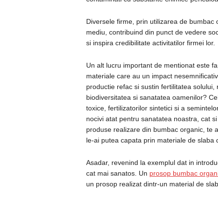
Diversele firme, prin utilizarea de bumbac 
mediu, contribuind din punct de vedere socia
si inspira credibilitate activitatilor firmei lor.
Un alt lucru important de mentionat este fa
materiale care au un impact nesemnificati
productie refac si sustin fertilitatea solului, 
biodiversitatea si sanatatea oamenilor? Cel
toxice, fertilizatorilor sintetici si a semint
nocivi atat pentru sanatatea noastra, cat s
produse realizare din bumbac organic, te a
le-ai putea capata prin materiale de slaba ca
Asadar, revenind la exemplul dat in introduc
cat mai sanatos. Un
prosop bumbac organ
un prosop realizat dintr-un material de slab