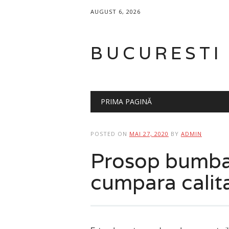
AUGUST 6, 2026
BUCURESTI
Main menu
Skip
PRIMA PAGINĂ
to
content
POSTED ON
MAI 27, 2020
BY
ADMIN
Prosop bumba
cumpara calita