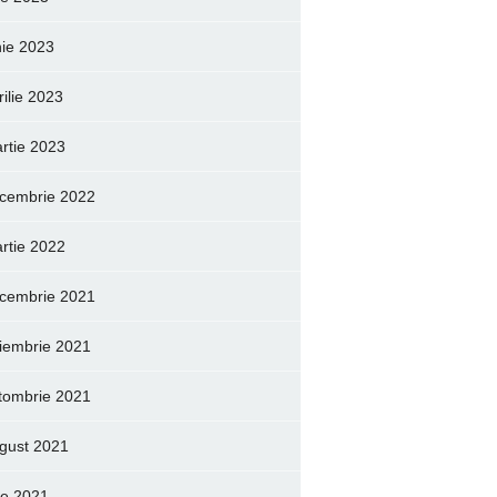
nie 2023
rilie 2023
rtie 2023
cembrie 2022
rtie 2022
cembrie 2021
iembrie 2021
tombrie 2021
gust 2021
lie 2021