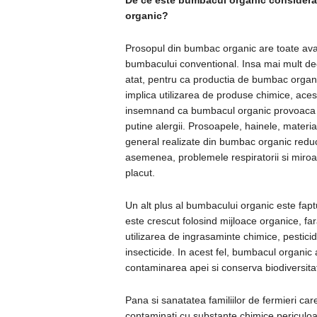
De ce este bumbacul organic considerat
organic?
Prosopul din bumbac organic are toate ava
bumbacului conventional. Insa mai mult de
atat, pentru ca productia de bumbac organ
implica utilizarea de produse chimice, aces
insemnand ca bumbacul organic provoaca
putine alergii. Prosoapele, hainele, materia
general realizate din bumbac organic redu
asemenea, problemele respiratorii si miro
placut.
Un alt plus al bumbacului organic este fapt
este crescut folosind mijloace organice, fa
utilizarea de ingrasaminte chimice, pesticid
insecticide. In acest fel, bumbacul organic a
contaminarea apei si conserva biodiversita
Pana si sanatatea familiilor de fermieri care
contaminati cu substante chimice periculo