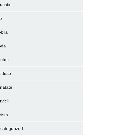
ucatie
b
bila
oda
utati
oduse
natate
vicii
rism
categorized