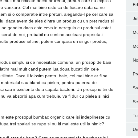
 mult mai ridicate decat ar trebui, preturi care nu explica
Ed
pre vanzare. Cel mai bine este ca de fiecare data sa ne
cem si o comparatie intre preturi, alegandu-l pe cel care sa
Jo
lu, daca avem de ales dintre un produs cu un pret redus si
sa ne gandim daca este ceva in neregula cu produsul cotat
Mo
ul cerut de noi, probabil nu contine aceleasi proprietati
ulte produse ieftine, putem cumpara un singur produs,
M
No
dus simplu si de necesitate comuna, un prosop de baie
latim mai mult cand putem lua doua bucati din cele
Pr
tilitate. Daca il folosim pentru baie, cel mai bine ar fi sa
u materialul sau bland cu pielea, pentru puterea de
Sa
ci sau inexistente de a capata bacterii. Un prosop ieftin de
 nu va absorbi apa cum trebuie, va fi dur cu pielea si nici
Ser
Tu
um este prosopul bumbac organic care isi indeplineste cu
pa trei spalari se rupe si nu iti mai este util la nimic?
Un