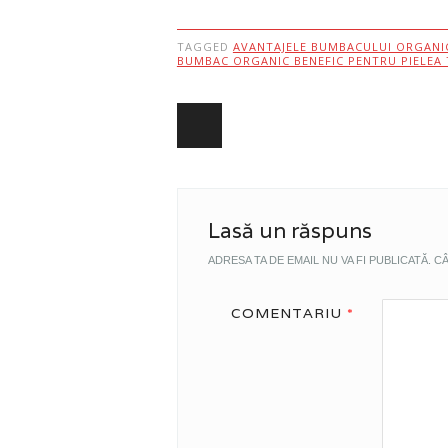
TAGGED
AVANTAJELE BUMBACULUI ORGANI
BUMBAC ORGANIC BENEFIC PENTRU PIELEA 
Post navigation
Lasă un răspuns
ADRESA TA DE EMAIL NU VA FI PUBLICATĂ.
CÂ
COMENTARIU
*