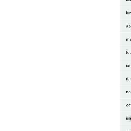
iu
ap
ma
fe
ia
de
no
oc
iu