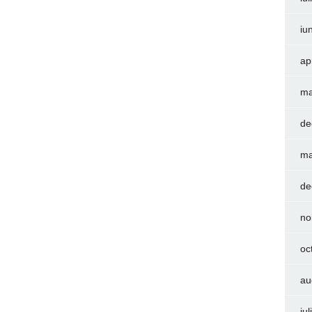
iu
ap
ma
de
ma
de
no
oc
au
iu