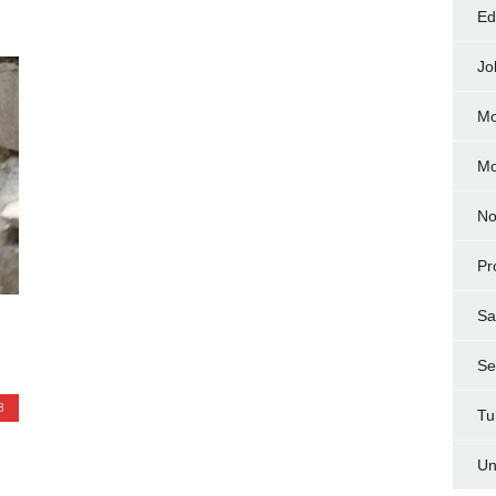
Ed
Jo
Mo
M
No
Pr
Sa
Ser
B
Tu
Un