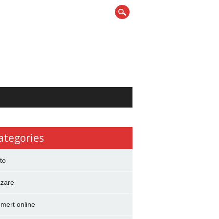
ategories
to
zare
mert online