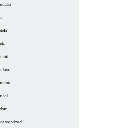
ucatie
b
bila
oda
utati
oduse
natate
vicii
rism
categorized