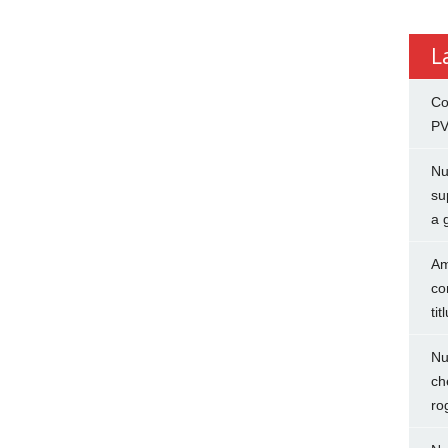
L
Co
PV
Nu
su
a 
Am
co
tit
Nu
ch
ro