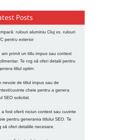
atest Posts
mpară: rulouri aluminiu Cluj vs. rulouri
C pentru exterior
 am primit un titlu impus sau context
plimentar. Te rog să oferi detalii pentru
genera titlul optim.
 nevoie de titlul impus sau de
ntext/cuvinte cheie pentru a genera
lul SEO solicitat.
 a fost oferit niciun context sau cuvinte
eie pentru generarea titlului SEO. Te
g să oferi detaliile necesare.