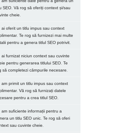
 am suficiente date pentru a genera un
tlu SEO. Vă rog să oferiți context și/sau
vinte cheie.
 ai oferit un titlu impus sau context
plimentar. Te rog să furnizezi mai multe
talii pentru a genera titlul SEO potrivit.
 ai furnizat niciun context sau cuvinte
eie pentru generarea titlului SEO. Te
g să completezi câmpurile necesare.
 am primit un titlu impus sau context
plimentar. Vă rog să furnizați datele
cesare pentru a crea titlul SEO.
 am suficiente informații pentru a
nera un titlu SEO unic. Te rog să oferi
ntext sau cuvinte cheie.