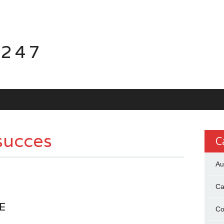
 247
 succes
C
Au
Ca
E
Co