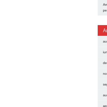
Am
pe
A
au
iu
de
no
se
au
ap