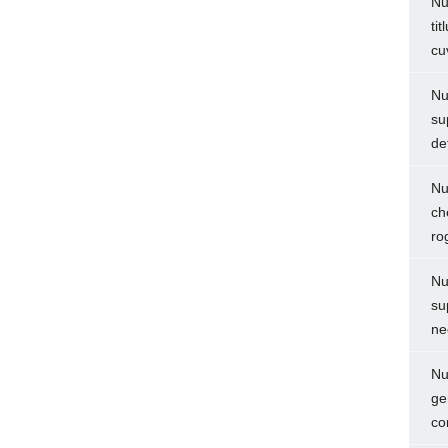
Nu
ti
cu
Nu
su
de
Nu
ch
ro
Nu
su
ne
Nu
ge
co