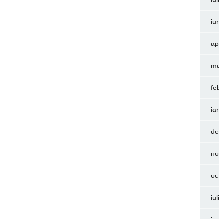
iu
ap
ma
fe
ia
de
no
oc
iu