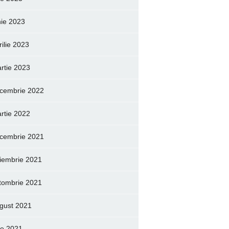
nie 2023
rilie 2023
rtie 2023
cembrie 2022
rtie 2022
cembrie 2021
iembrie 2021
tombrie 2021
gust 2021
lie 2021