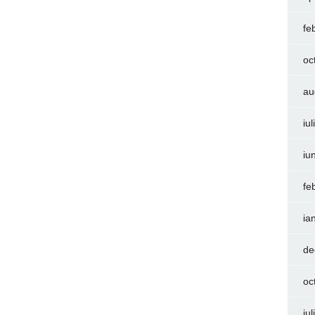
fe
oc
au
iu
iu
fe
ia
de
oc
iu