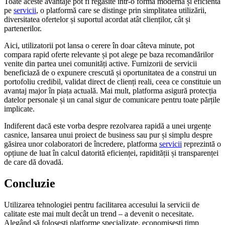
Toate aceste avantaje pot fi regăsite într-o formă modernă și eficientă
pe
servicii
, o platformă care se distinge prin simplitatea utilizării,
diversitatea ofertelor și suportul acordat atât clienților, cât și
partenerilor.
Aici, utilizatorii pot lansa o cerere în doar câteva minute, pot
compara rapid oferte relevante și pot alege pe baza recomandărilor
venite din partea unei comunități active. Furnizorii de servicii
beneficiază de o expunere crescută și oportunitatea de a construi un
portofoliu credibil, validat direct de clienți reali, ceea ce constituie un
avantaj major în piața actuală. Mai mult, platforma asigură protecția
datelor personale și un canal sigur de comunicare pentru toate părțile
implicate.
Indiferent dacă este vorba despre rezolvarea rapidă a unei urgențe
casnice, lansarea unui proiect de business sau pur și simplu despre
găsirea unor colaboratori de încredere, platforma
servicii
reprezintă o
opțiune de luat în calcul datorită eficienței, rapidității și transparenței
de care dă dovadă.
Concluzie
Utilizarea tehnologiei pentru facilitarea accesului la servicii de
calitate este mai mult decât un trend – a devenit o necesitate.
Alegând să folosești platforme specializate, economisești timp