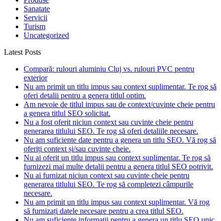
Sanatate
Servicii
Turism
Uncategorized
Latest Posts
Compară: rulouri aluminiu Cluj vs. rulouri PVC pentru
exterior
Nu am primit un titlu impus sau context suplimentar. Te rog să
oferi detalii pentru a genera titlul optim.
Am nevoie de titlul impus sau de context/cuvinte cheie pentru
a genera titlul SEO solicitat.
Nu a fost oferit niciun context sau cuvinte cheie pentru
generarea titlului SEO. Te rog să oferi detaliile necesare.
Nu am suficiente date pentru a genera un titlu SEO. Vă rog să
oferiți context și/sau cuvinte cheie.
Nu ai oferit un titlu impus sau context suplimentar. Te rog să
furnizezi mai multe detalii pentru a genera titlul SEO potrivit.
Nu ai furnizat niciun context sau cuvinte cheie pentru
generarea titlului SEO. Te rog să completezi câmpurile
necesare.
Nu am primit un titlu impus sau context suplimentar. Vă rog
să furnizați datele necesare pentru a crea titlul SEO.
Nu am suficiente informații pentru a genera un titlu SEO unic.