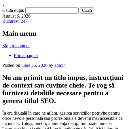
x
Caută după:
August 6, 2026
Bucuresti 247
Main menu
Skip to content
Prima pagină
Posted on
iunie 25, 2026
by
admin
Nu am primit un titlu impus, instrucțiuni
de context sau cuvinte cheie. Te rog să
furnizezi detaliile necesare pentru a
genera titlul SEO.
În era digitală în care ne aflăm, găsirea serviciilor potrivite pentru
orice nevoie personală sau profesională a devenit mai accesibilă ca
niciodată. Totuși, uneori, abundența de opțiuni poate pune la
încercare chiar și cele mai bine intenționate căutări. Aici intervin