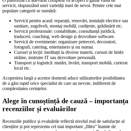
O platformă cu adevărat completă va acoperi o gamă vastă de
servicii, răspunzând unei varietăți mari de nevoi. Printre cele mai
populare categorii se numără:
Servicii pentru acasă: reparații, renovări, instalații electrice sau
sanitare, zugrăveli, montaj mobilă, curățenie, grădinărit etc.
Servicii profesionale: contabilitate, consultanță juridică,
traduceri, coaching, web design și dezvoltare software.
Servicii de evenimente: organizare petreceri, decoratori,
fotografi, catering, entertainers și nu numai.
Cursuri și lecții: meditații la diverse materii, cursuri de limbi
străine, instruire IT sau dezvoltare personală.
Transport și logistică: mutări, livrări, transport mobilă, curierat
local etc.
Acoperirea largă a acestor domenii aduce utilizatorilor posibilitatea
de a găsi rapid orice specialist de care au nevoie, indiferent de
complexitatea cerințelor.
Alege în cunoștință de cauză – importanța
recenziilor și evaluărilor
Recenziile publice și evaluările reflectă nivelul real de satisfacție al
clienților și pot reprezenta cel mai important „filtru” înainte de