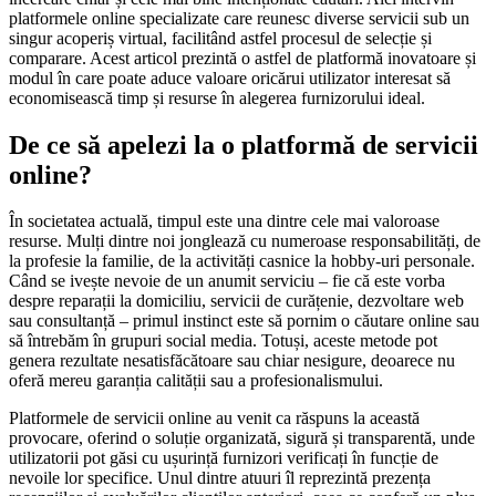
platformele online specializate care reunesc diverse servicii sub un
singur acoperiș virtual, facilitând astfel procesul de selecție și
comparare. Acest articol prezintă o astfel de platformă inovatoare și
modul în care poate aduce valoare oricărui utilizator interesat să
economisească timp și resurse în alegerea furnizorului ideal.
De ce să apelezi la o platformă de servicii
online?
În societatea actuală, timpul este una dintre cele mai valoroase
resurse. Mulți dintre noi jonglează cu numeroase responsabilități, de
la profesie la familie, de la activități casnice la hobby-uri personale.
Când se ivește nevoie de un anumit serviciu – fie că este vorba
despre reparații la domiciliu, servicii de curățenie, dezvoltare web
sau consultanță – primul instinct este să pornim o căutare online sau
să întrebăm în grupuri social media. Totuși, aceste metode pot
genera rezultate nesatisfăcătoare sau chiar nesigure, deoarece nu
oferă mereu garanția calității sau a profesionalismului.
Platformele de servicii online au venit ca răspuns la această
provocare, oferind o soluție organizată, sigură și transparentă, unde
utilizatorii pot găsi cu ușurință furnizori verificați în funcție de
nevoile lor specifice. Unul dintre atuuri îl reprezintă prezența