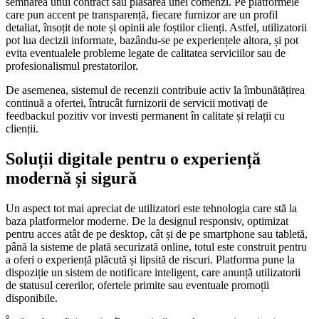
semnarea unui contract sau plasarea unei comenzi. Pe platformele
care pun accent pe transparență, fiecare furnizor are un profil
detaliat, însoțit de note și opinii ale foștilor clienți. Astfel, utilizatorii
pot lua decizii informate, bazându-se pe experiențele altora, și pot
evita eventualele probleme legate de calitatea serviciilor sau de
profesionalismul prestatorilor.
De asemenea, sistemul de recenzii contribuie activ la îmbunătățirea
continuă a ofertei, întrucât furnizorii de servicii motivați de
feedbackul pozitiv vor investi permanent în calitate și relații cu
clienții.
Soluții digitale pentru o experiență
modernă și sigură
Un aspect tot mai apreciat de utilizatori este tehnologia care stă la
baza platformelor moderne. De la designul responsiv, optimizat
pentru acces atât de pe desktop, cât și de pe smartphone sau tabletă,
până la sisteme de plată securizată online, totul este construit pentru
a oferi o experiență plăcută și lipsită de riscuri. Platforma pune la
dispoziție un sistem de notificare inteligent, care anunță utilizatorii
de statusul cererilor, ofertele primite sau eventuale promoții
disponibile.