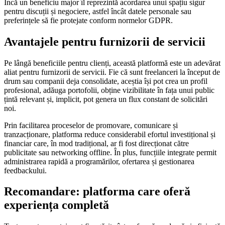
Încă un beneficiu major îl reprezintă acordarea unui spațiu sigur
pentru discuții și negociere, astfel încât datele personale sau
preferințele să fie protejate conform normelor GDPR.
Avantajele pentru furnizorii de servicii
Pe lângă beneficiile pentru clienți, această platformă este un adevărat
aliat pentru furnizorii de servicii. Fie că sunt freelanceri la început de
drum sau companii deja consolidate, aceștia își pot crea un profil
profesional, adăuga portofolii, obține vizibilitate în fața unui public
țintă relevant și, implicit, pot genera un flux constant de solicitări
noi.
Prin facilitarea proceselor de promovare, comunicare și
tranzacționare, platforma reduce considerabil efortul investițional și
financiar care, în mod tradițional, ar fi fost direcționat către
publicitate sau networking offline. În plus, funcțiile integrate permit
administrarea rapidă a programărilor, ofertarea și gestionarea
feedbackului.
Recomandare: platforma care oferă
experiența completă