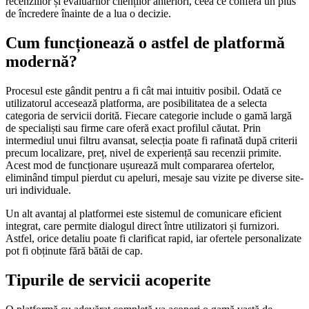
recenziilor și evaluărilor clienților anteriori, ceea ce conferă un plus
de încredere înainte de a lua o decizie.
Cum funcționează o astfel de platformă
modernă?
Procesul este gândit pentru a fi cât mai intuitiv posibil. Odată ce
utilizatorul accesează platforma, are posibilitatea de a selecta
categoria de servicii dorită. Fiecare categorie include o gamă largă
de specialiști sau firme care oferă exact profilul căutat. Prin
intermediul unui filtru avansat, selecția poate fi rafinată după criterii
precum localizare, preț, nivel de experiență sau recenzii primite.
Acest mod de funcționare ușurează mult compararea ofertelor,
eliminând timpul pierdut cu apeluri, mesaje sau vizite pe diverse site-
uri individuale.
Un alt avantaj al platformei este sistemul de comunicare eficient
integrat, care permite dialogul direct între utilizatori și furnizori.
Astfel, orice detaliu poate fi clarificat rapid, iar ofertele personalizate
pot fi obținute fără bătăi de cap.
Tipurile de servicii acoperite