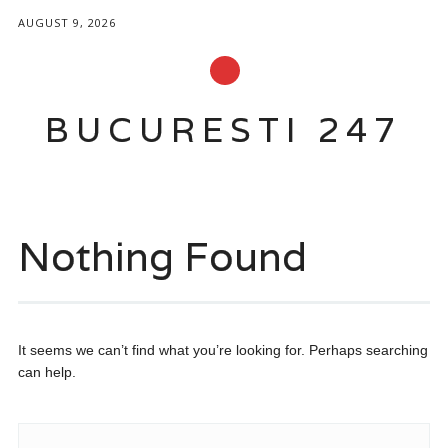
AUGUST 9, 2026
BUCURESTI 247
Main menu
Skip
to
Nothing Found
content
It seems we can’t find what you’re looking for. Perhaps searching
can help.