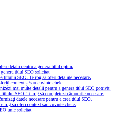
eri detalii pentru a genera titlul optim.
genera titlul SEO solicitat.
 titlului SEO. Te rog să oferi detaliile necesare.
eriți context și/sau cuvinte cheie.
nizezi mai multe detalii pentru a genera titlul SEO potrivit.
a titlului SEO. Te rog să completezi câmpurile necesare.
urnizați datele necesare pentru a crea titlul SEO.
e rog să oferi context sau cuvinte cheie.
EO unic solicitat.