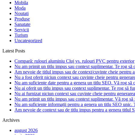
Mobila
Moda
Noutati
Produse
Sanatate
Servicii
Turism
Uncategorized
Latest Posts
Compară: rulouri aluminiu Cluj vs. rulouri PVC pentru exterior
Nu am primit un titlu impus sau context suplimentar. Te rog să of
Am nevoie de titlul impus sau de context/cuvinte cheie pentru a 
Nu a fost oferit niciun context sau cuvinte cheie pentru generarea
Nu am suficiente date pentru a genera un titlu SEO. Vă rog să of
Nu ai oferit un titlu impus sau context suplimentar. Te rog să fur
Nu ai furnizat niciun context sau cuvinte cheie pentru generare
Nu am primit un titlu impus sau context suplimentar. Vă rog să f
Nu am suficiente informații pentru a genera un titlu SEO unic. T
Am nevoie de context sau de titlu impus pentru a genera titlul S
Archives
august 2026