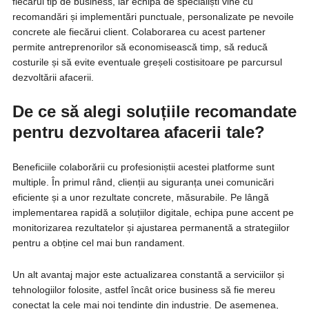
fiecărui tip de business, iar echipa de specialiști vine cu
recomandări și implementări punctuale, personalizate pe nevoile
concrete ale fiecărui client. Colaborarea cu acest partener
permite antreprenorilor să economisească timp, să reducă
costurile și să evite eventuale greșeli costisitoare pe parcursul
dezvoltării afacerii.
De ce să alegi soluțiile recomandate
pentru dezvoltarea afacerii tale?
Beneficiile colaborării cu profesioniștii acestei platforme sunt
multiple. În primul rând, clienții au siguranța unei comunicări
eficiente și a unor rezultate concrete, măsurabile. Pe lângă
implementarea rapidă a soluțiilor digitale, echipa pune accent pe
monitorizarea rezultatelor și ajustarea permanentă a strategiilor
pentru a obține cel mai bun randament.
Un alt avantaj major este actualizarea constantă a serviciilor și
tehnologiilor folosite, astfel încât orice business să fie mereu
conectat la cele mai noi tendințe din industrie. De asemenea,