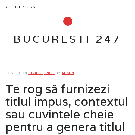
AUGUST 7, 2026
BUCURESTI 247
Main menu
Skip
to
POSTED ON
IUNIE 25, 2026
BY
ADMIN
content
Te rog să furnizezi
titlul impus, contextul
sau cuvintele cheie
pentru a genera titlul