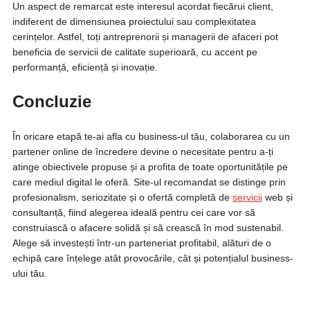
Un aspect de remarcat este interesul acordat fiecărui client,
indiferent de dimensiunea proiectului sau complexitatea
cerințelor. Astfel, toți antreprenorii și managerii de afaceri pot
beneficia de servicii de calitate superioară, cu accent pe
performanță, eficiență și inovație.
Concluzie
În oricare etapă te-ai afla cu business-ul tău, colaborarea cu un
partener online de încredere devine o necesitate pentru a-ți
atinge obiectivele propuse și a profita de toate oportunitățile pe
care mediul digital le oferă. Site-ul recomandat se distinge prin
profesionalism, seriozitate și o ofertă completă de
servicii
web și
consultanță, fiind alegerea ideală pentru cei care vor să
construiască o afacere solidă și să crească în mod sustenabil.
Alege să investești într-un parteneriat profitabil, alături de o
echipă care înțelege atât provocările, cât și potențialul business-
ului tău.