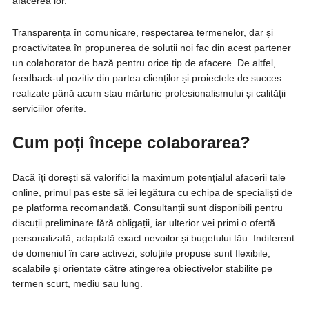
afacerea lor.
Transparența în comunicare, respectarea termenelor, dar și
proactivitatea în propunerea de soluții noi fac din acest partener
un colaborator de bază pentru orice tip de afacere. De altfel,
feedback-ul pozitiv din partea clienților și proiectele de succes
realizate până acum stau mărturie profesionalismului și calității
serviciilor oferite.
Cum poți începe colaborarea?
Dacă îți dorești să valorifici la maximum potențialul afacerii tale
online, primul pas este să iei legătura cu echipa de specialiști de
pe platforma recomandată. Consultanții sunt disponibili pentru
discuții preliminare fără obligații, iar ulterior vei primi o ofertă
personalizată, adaptată exact nevoilor și bugetului tău. Indiferent
de domeniul în care activezi, soluțiile propuse sunt flexibile,
scalabile și orientate către atingerea obiectivelor stabilite pe
termen scurt, mediu sau lung.