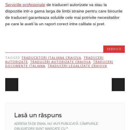
Serviciile profesionale
de traduceri autorizate va stau la
dispozitie intr-o gama larga de limbi straine pentru care birourile
de traduceri garanteaza solutiile cele mai potrivite necesitatilor
pe care le aveti la un raport corect intre calitate si pret.
SERVICII
TAGGED
TRADUCATORI ITALIANA CRAIOVA
,
TRADUCERI
AUTORIZATE
,
TRADUCERI AUTORIZATE CRAIOVA
,
TRADUCERI
DOCUMENTE ITALIANA
,
TRADUCERI LEGALIZATE CRAIOVA
Post navigation
Lasă un răspuns
ADRESA TA DE EMAIL NU VA FI PUBLICATĂ.
CÂMPURILE
OBLIGATORII SUNT MARCATE CU
*