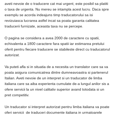
aveti nevoie de o traducere cat mai urgent, este posibil sa platiti
o taxa de urgenta. Nu mereu se intampla acest lucru. Daca spre
exemplu se acorda indeajuns timp traducatorului sa isi
revizuiasca lucrarea astfel incat sa poata garanta calitatea
traducerii furnizate, aceasta taxa nu se percepe.
O pagina se considera a avea 2000 de caractere cu spatii,
echivalenta a 1800 caractere fara spatii iar estimarea pretului
oferit pentru fiecare traducere se stabileste direct cu traducatorul
autorizat.
Va puteti afla si in situatia de a necesita un translator care sa va
poata asigura comunicatrea dintre dumneavoastra si partenerul
Italian. Aveti nevoie de un interpret si un traducator de limba
italiana care sa aiba experienta cumulate de-a lungul anilor sis a
ofere servicii la un nivel calitativ superior avand totodata si un
pret competitiv.
Un traducator si interpret autorizat pentru limba italiana va poate
oferi servicii de traduceri documente italiana in urmatoarele