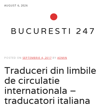
AUGUST 6, 2026
BUCURESTI 247
Main menu
Skip
to
POSTED ON
SEPTEMBRIE 4, 2017
BY
ADMIN
content
Traduceri din limbile
de circulatie
internationala –
traducatori italiana