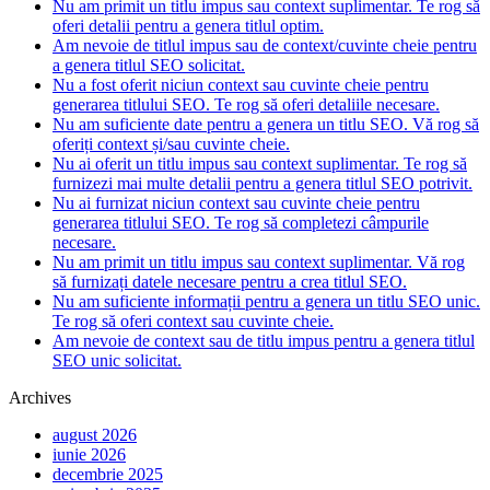
Nu am primit un titlu impus sau context suplimentar. Te rog să
oferi detalii pentru a genera titlul optim.
Am nevoie de titlul impus sau de context/cuvinte cheie pentru
a genera titlul SEO solicitat.
Nu a fost oferit niciun context sau cuvinte cheie pentru
generarea titlului SEO. Te rog să oferi detaliile necesare.
Nu am suficiente date pentru a genera un titlu SEO. Vă rog să
oferiți context și/sau cuvinte cheie.
Nu ai oferit un titlu impus sau context suplimentar. Te rog să
furnizezi mai multe detalii pentru a genera titlul SEO potrivit.
Nu ai furnizat niciun context sau cuvinte cheie pentru
generarea titlului SEO. Te rog să completezi câmpurile
necesare.
Nu am primit un titlu impus sau context suplimentar. Vă rog
să furnizați datele necesare pentru a crea titlul SEO.
Nu am suficiente informații pentru a genera un titlu SEO unic.
Te rog să oferi context sau cuvinte cheie.
Am nevoie de context sau de titlu impus pentru a genera titlul
SEO unic solicitat.
Archives
august 2026
iunie 2026
decembrie 2025