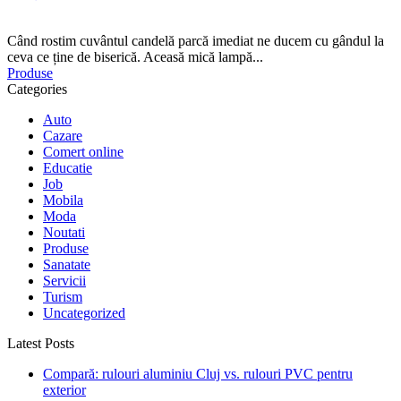
Când rostim cuvântul candelă parcă imediat ne ducem cu gândul la
ceva ce ține de biserică. Aceasă mică lampă...
Produse
Categories
Auto
Cazare
Comert online
Educatie
Job
Mobila
Moda
Noutati
Produse
Sanatate
Servicii
Turism
Uncategorized
Latest Posts
Compară: rulouri aluminiu Cluj vs. rulouri PVC pentru
exterior