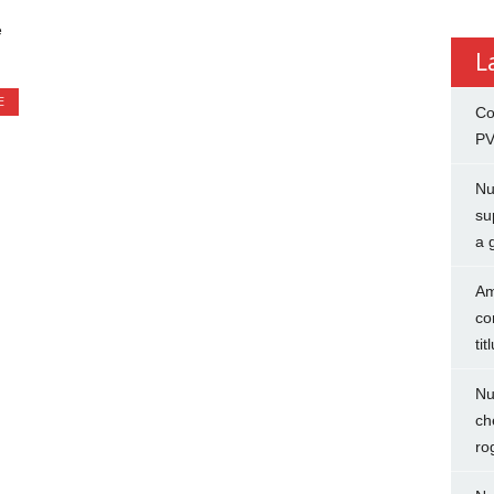
e
L
E
Co
PV
Nu
su
a 
Am
co
tit
Nu
ch
ro