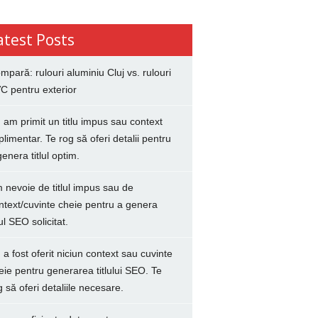
atest Posts
mpară: rulouri aluminiu Cluj vs. rulouri
C pentru exterior
 am primit un titlu impus sau context
plimentar. Te rog să oferi detalii pentru
genera titlul optim.
 nevoie de titlul impus sau de
ntext/cuvinte cheie pentru a genera
lul SEO solicitat.
 a fost oferit niciun context sau cuvinte
eie pentru generarea titlului SEO. Te
g să oferi detaliile necesare.