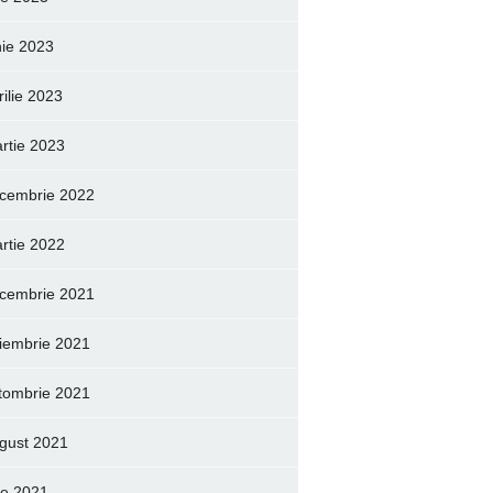
nie 2023
rilie 2023
rtie 2023
cembrie 2022
rtie 2022
cembrie 2021
iembrie 2021
tombrie 2021
gust 2021
lie 2021