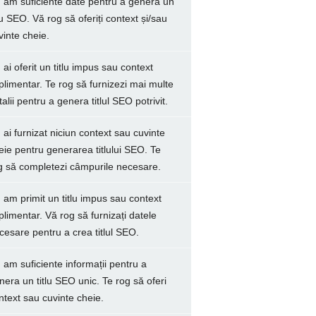
 am suficiente date pentru a genera un
tlu SEO. Vă rog să oferiți context și/sau
vinte cheie.
 ai oferit un titlu impus sau context
plimentar. Te rog să furnizezi mai multe
talii pentru a genera titlul SEO potrivit.
 ai furnizat niciun context sau cuvinte
eie pentru generarea titlului SEO. Te
g să completezi câmpurile necesare.
 am primit un titlu impus sau context
plimentar. Vă rog să furnizați datele
cesare pentru a crea titlul SEO.
 am suficiente informații pentru a
nera un titlu SEO unic. Te rog să oferi
ntext sau cuvinte cheie.