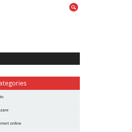
ategories
to
zare
mert online