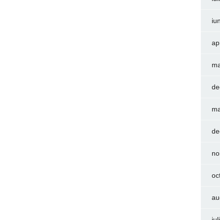
iu
ap
ma
de
ma
de
no
oc
au
iu