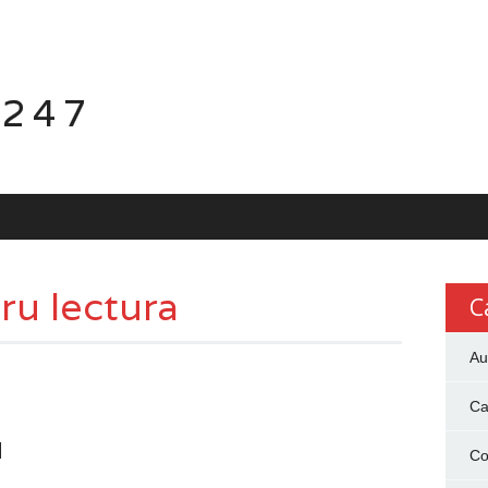
 247
ru lectura
C
Au
Ca
I
Co