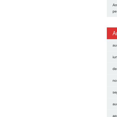
Am
pe
A
au
iu
de
no
se
au
ap