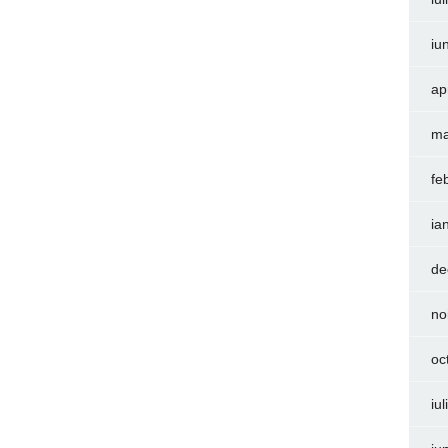
iu
ap
ma
fe
ia
de
no
oc
iu