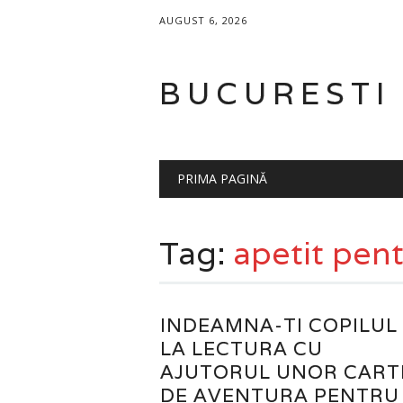
AUGUST 6, 2026
BUCURESTI
Main menu
Skip
PRIMA PAGINĂ
to
content
Tag:
apetit pent
INDEAMNA-TI COPILUL
LA LECTURA CU
AJUTORUL UNOR CART
DE AVENTURA PENTRU