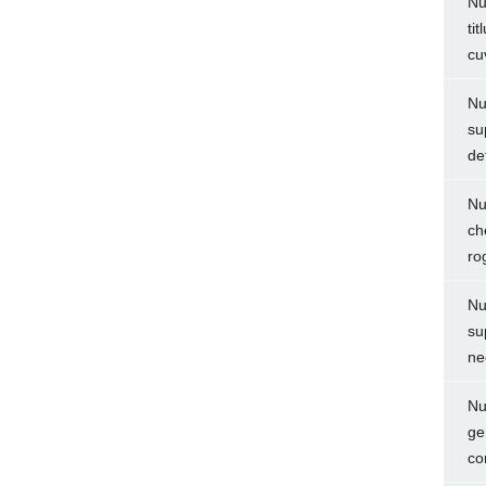
Nu
ti
cu
Nu
su
de
Nu
ch
ro
Nu
su
ne
Nu
ge
co