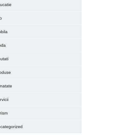
ucatie
b
bila
oda
utati
oduse
natate
vicii
rism
categorized