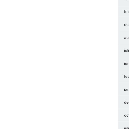
fe
oc
au
iu
iu
fe
ia
de
oc
iu