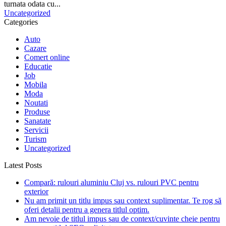
turnata odata cu...
Uncategorized
Categories
Auto
Cazare
Comert online
Educatie
Job
Mobila
Moda
Noutati
Produse
Sanatate
Servicii
Turism
Uncategorized
Latest Posts
Compară: rulouri aluminiu Cluj vs. rulouri PVC pentru
exterior
Nu am primit un titlu impus sau context suplimentar. Te rog să
oferi detalii pentru a genera titlul optim.
Am nevoie de titlul impus sau de context/cuvinte cheie pentru