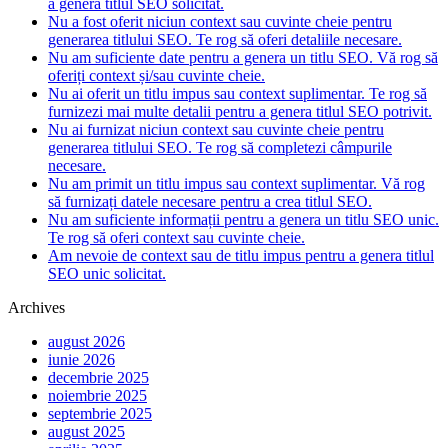
a genera titlul SEO solicitat.
Nu a fost oferit niciun context sau cuvinte cheie pentru
generarea titlului SEO. Te rog să oferi detaliile necesare.
Nu am suficiente date pentru a genera un titlu SEO. Vă rog să
oferiți context și/sau cuvinte cheie.
Nu ai oferit un titlu impus sau context suplimentar. Te rog să
furnizezi mai multe detalii pentru a genera titlul SEO potrivit.
Nu ai furnizat niciun context sau cuvinte cheie pentru
generarea titlului SEO. Te rog să completezi câmpurile
necesare.
Nu am primit un titlu impus sau context suplimentar. Vă rog
să furnizați datele necesare pentru a crea titlul SEO.
Nu am suficiente informații pentru a genera un titlu SEO unic.
Te rog să oferi context sau cuvinte cheie.
Am nevoie de context sau de titlu impus pentru a genera titlul
SEO unic solicitat.
Archives
august 2026
iunie 2026
decembrie 2025
noiembrie 2025
septembrie 2025
august 2025