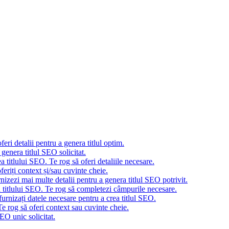
eri detalii pentru a genera titlul optim.
genera titlul SEO solicitat.
 titlului SEO. Te rog să oferi detaliile necesare.
eriți context și/sau cuvinte cheie.
nizezi mai multe detalii pentru a genera titlul SEO potrivit.
a titlului SEO. Te rog să completezi câmpurile necesare.
urnizați datele necesare pentru a crea titlul SEO.
e rog să oferi context sau cuvinte cheie.
EO unic solicitat.