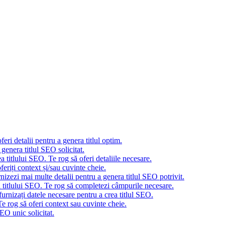
eri detalii pentru a genera titlul optim.
genera titlul SEO solicitat.
 titlului SEO. Te rog să oferi detaliile necesare.
eriți context și/sau cuvinte cheie.
nizezi mai multe detalii pentru a genera titlul SEO potrivit.
a titlului SEO. Te rog să completezi câmpurile necesare.
urnizați datele necesare pentru a crea titlul SEO.
e rog să oferi context sau cuvinte cheie.
EO unic solicitat.