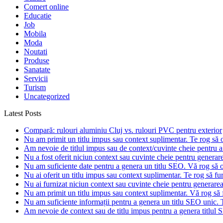
Comert online
Educatie
Job
Mobila
Moda
Noutati
Produse
Sanatate
Servicii
Turism
Uncategorized
Latest Posts
Compară: rulouri aluminiu Cluj vs. rulouri PVC pentru exterior
Nu am primit un titlu impus sau context suplimentar. Te rog să of
Am nevoie de titlul impus sau de context/cuvinte cheie pentru a 
Nu a fost oferit niciun context sau cuvinte cheie pentru generarea
Nu am suficiente date pentru a genera un titlu SEO. Vă rog să of
Nu ai oferit un titlu impus sau context suplimentar. Te rog să fur
Nu ai furnizat niciun context sau cuvinte cheie pentru generare
Nu am primit un titlu impus sau context suplimentar. Vă rog să f
Nu am suficiente informații pentru a genera un titlu SEO unic. T
Am nevoie de context sau de titlu impus pentru a genera titlul S