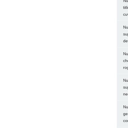
Nu
ti
cu
Nu
su
de
Nu
ch
ro
Nu
su
ne
Nu
ge
co