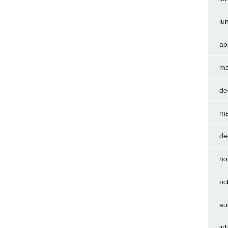
iu
ap
ma
de
ma
de
no
oc
au
iu