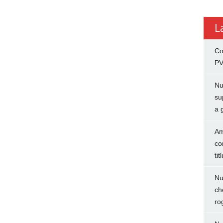
L
Co
PV
Nu
su
a 
Am
co
tit
Nu
ch
ro