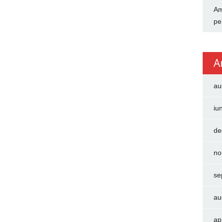
Am
pe
A
au
iu
de
no
se
au
ap