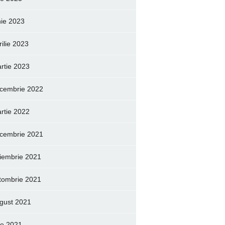
nie 2023
rilie 2023
rtie 2023
cembrie 2022
rtie 2022
cembrie 2021
iembrie 2021
tombrie 2021
gust 2021
lie 2021