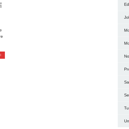
E
Ed
Jo
e
Mo
re
M
I
No
Pr
Sa
Ser
Tu
Un