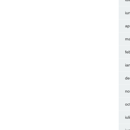
iu
ap
ma
fe
ia
de
no
oc
iu