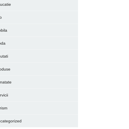
ucatie
b
bila
oda
utati
oduse
natate
vicii
rism
categorized