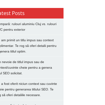
atest Posts
mpară: rulouri aluminiu Cluj vs. rulouri
C pentru exterior
 am primit un titlu impus sau context
plimentar. Te rog să oferi detalii pentru
genera titlul optim.
 nevoie de titlul impus sau de
ntext/cuvinte cheie pentru a genera
lul SEO solicitat.
 a fost oferit niciun context sau cuvinte
eie pentru generarea titlului SEO. Te
g să oferi detaliile necesare.