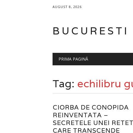
AUGUST 8, 2026
BUCURESTI
Main menu
Skip
PRIMA PAGINĂ
to
content
Tag:
echilibru g
CIORBA DE CONOPIDA
REINVENTATA –
SECRETELE UNEI RETE
CARE TRANSCENDE