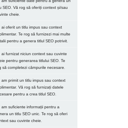
 am suficiente date pentru a genera un
tlu SEO. Vă rog să oferiți context și/sau
vinte cheie.
 ai oferit un titlu impus sau context
plimentar. Te rog să furnizezi mai multe
talii pentru a genera titlul SEO potrivit.
 ai furnizat niciun context sau cuvinte
eie pentru generarea titlului SEO. Te
g să completezi câmpurile necesare.
 am primit un titlu impus sau context
plimentar. Vă rog să furnizați datele
cesare pentru a crea titlul SEO.
 am suficiente informații pentru a
nera un titlu SEO unic. Te rog să oferi
ntext sau cuvinte cheie.