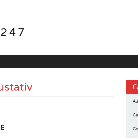
 247
ustativ
C
Au
Ca
TE
Co