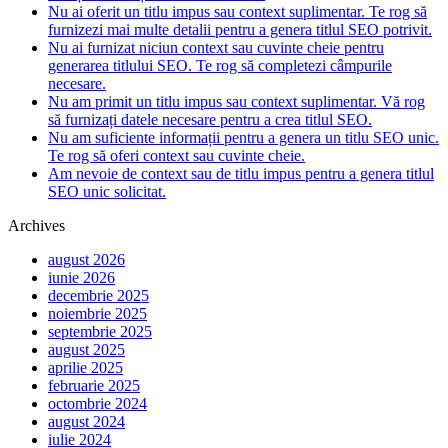
Nu ai oferit un titlu impus sau context suplimentar. Te rog să
furnizezi mai multe detalii pentru a genera titlul SEO potrivit.
Nu ai furnizat niciun context sau cuvinte cheie pentru
generarea titlului SEO. Te rog să completezi câmpurile
necesare.
Nu am primit un titlu impus sau context suplimentar. Vă rog
să furnizați datele necesare pentru a crea titlul SEO.
Nu am suficiente informații pentru a genera un titlu SEO unic.
Te rog să oferi context sau cuvinte cheie.
Am nevoie de context sau de titlu impus pentru a genera titlul
SEO unic solicitat.
Archives
august 2026
iunie 2026
decembrie 2025
noiembrie 2025
septembrie 2025
august 2025
aprilie 2025
februarie 2025
octombrie 2024
august 2024
iulie 2024