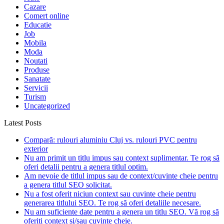
Cazare
Comert online
Educatie
Job
Mobila
Moda
Noutati
Produse
Sanatate
Servicii
Turism
Uncategorized
Latest Posts
Compară: rulouri aluminiu Cluj vs. rulouri PVC pentru
exterior
Nu am primit un titlu impus sau context suplimentar. Te rog să
oferi detalii pentru a genera titlul optim.
Am nevoie de titlul impus sau de context/cuvinte cheie pentru
a genera titlul SEO solicitat.
Nu a fost oferit niciun context sau cuvinte cheie pentru
generarea titlului SEO. Te rog să oferi detaliile necesare.
Nu am suficiente date pentru a genera un titlu SEO. Vă rog să
oferiți context și/sau cuvinte cheie.