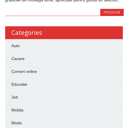
gradinile din intreaga lume, apreciate pentru gustul lor delicios...
PRODUSE
Categories
Auto
Cazare
Comert online
Educatie
Job
Mobila
Moda