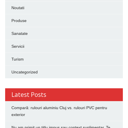
Noutati
Produse
Sanatate
Servicii
Turism
Uncategorized
Latest Posts
Compară: rulouri aluminiu Cluj vs. rulouri PVC pentru
exterior
Nu am primit un titlu impus sau context suplimentar. Te