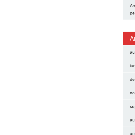
Am
pe
A
au
iu
de
no
se
au
ap