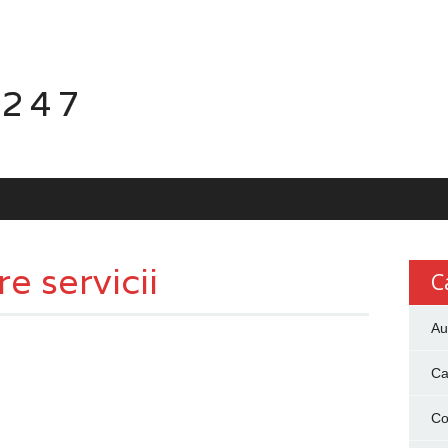
 247
re servicii
C
Au
Ca
Co