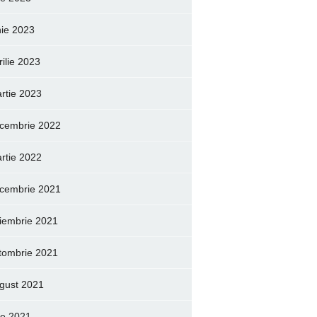
nie 2023
rilie 2023
rtie 2023
cembrie 2022
rtie 2022
cembrie 2021
iembrie 2021
tombrie 2021
gust 2021
lie 2021