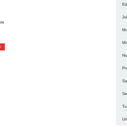
Ed
Jo
ste
Mo
M
I
No
Pr
Sa
Ser
Tu
Un