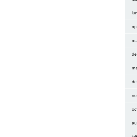
iu
ap
ma
de
ma
de
no
oc
au
iu