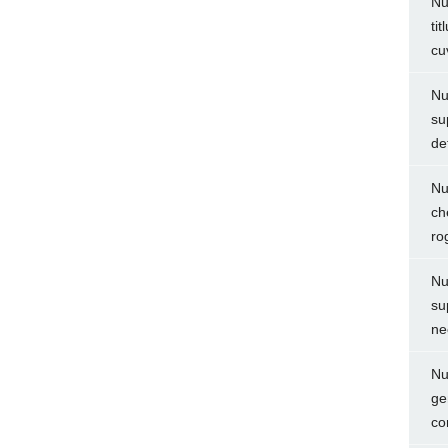
Nu
ti
cu
Nu
su
de
Nu
ch
ro
Nu
su
ne
Nu
ge
co