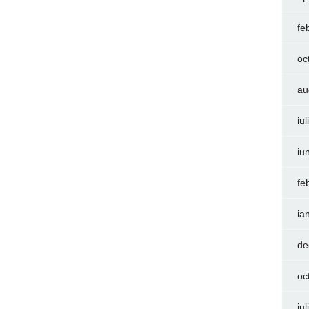
fe
oc
au
iu
iu
fe
ia
de
oc
iu