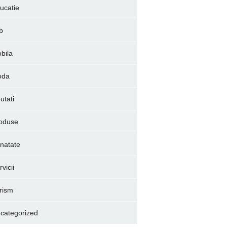
ucatie
b
bila
oda
utati
oduse
natate
vicii
rism
categorized