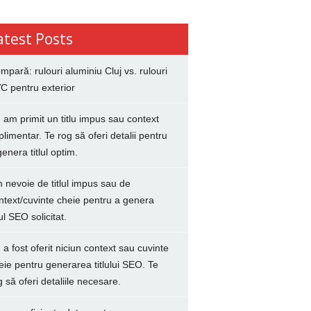
atest Posts
mpară: rulouri aluminiu Cluj vs. rulouri
C pentru exterior
 am primit un titlu impus sau context
plimentar. Te rog să oferi detalii pentru
genera titlul optim.
 nevoie de titlul impus sau de
ntext/cuvinte cheie pentru a genera
lul SEO solicitat.
 a fost oferit niciun context sau cuvinte
eie pentru generarea titlului SEO. Te
g să oferi detaliile necesare.