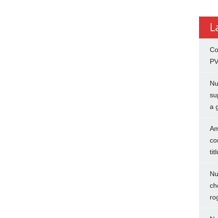
L
Co
PV
Nu
su
a 
Am
co
tit
Nu
ch
ro