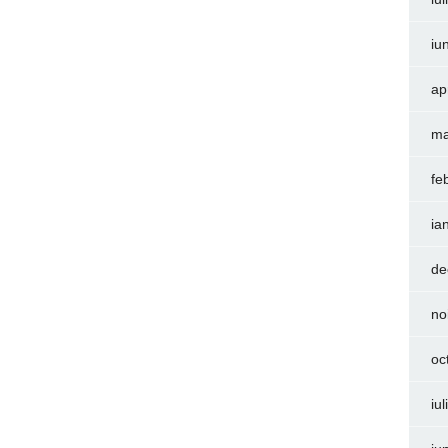
iu
ap
ma
fe
ia
de
no
oc
iu