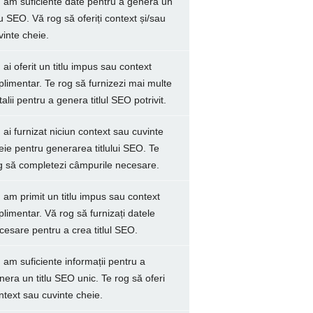
 am suficiente date pentru a genera un
tlu SEO. Vă rog să oferiți context și/sau
vinte cheie.
 ai oferit un titlu impus sau context
plimentar. Te rog să furnizezi mai multe
talii pentru a genera titlul SEO potrivit.
 ai furnizat niciun context sau cuvinte
eie pentru generarea titlului SEO. Te
g să completezi câmpurile necesare.
 am primit un titlu impus sau context
plimentar. Vă rog să furnizați datele
cesare pentru a crea titlul SEO.
 am suficiente informații pentru a
nera un titlu SEO unic. Te rog să oferi
ntext sau cuvinte cheie.