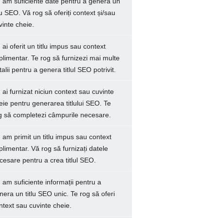
 am suficiente date pentru a genera un
tlu SEO. Vă rog să oferiți context și/sau
vinte cheie.
 ai oferit un titlu impus sau context
plimentar. Te rog să furnizezi mai multe
talii pentru a genera titlul SEO potrivit.
 ai furnizat niciun context sau cuvinte
eie pentru generarea titlului SEO. Te
g să completezi câmpurile necesare.
 am primit un titlu impus sau context
plimentar. Vă rog să furnizați datele
cesare pentru a crea titlul SEO.
 am suficiente informații pentru a
nera un titlu SEO unic. Te rog să oferi
ntext sau cuvinte cheie.