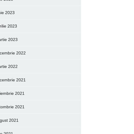
nie 2023
rilie 2023
rtie 2023
cembrie 2022
rtie 2022
cembrie 2021
iembrie 2021
tombrie 2021
gust 2021
lie 2021