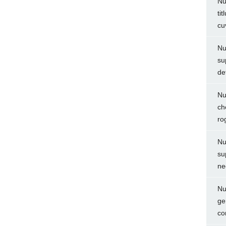
Nu
ti
cu
Nu
su
de
Nu
ch
ro
Nu
su
ne
Nu
ge
co