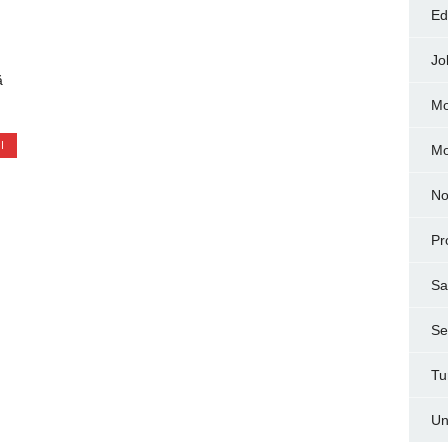
Ed
Jo
ă
Mo
I
M
No
Pr
Sa
Ser
Tu
Un