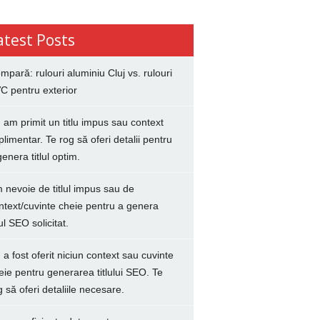
atest Posts
mpară: rulouri aluminiu Cluj vs. rulouri
C pentru exterior
 am primit un titlu impus sau context
plimentar. Te rog să oferi detalii pentru
genera titlul optim.
 nevoie de titlul impus sau de
ntext/cuvinte cheie pentru a genera
lul SEO solicitat.
 a fost oferit niciun context sau cuvinte
eie pentru generarea titlului SEO. Te
g să oferi detaliile necesare.