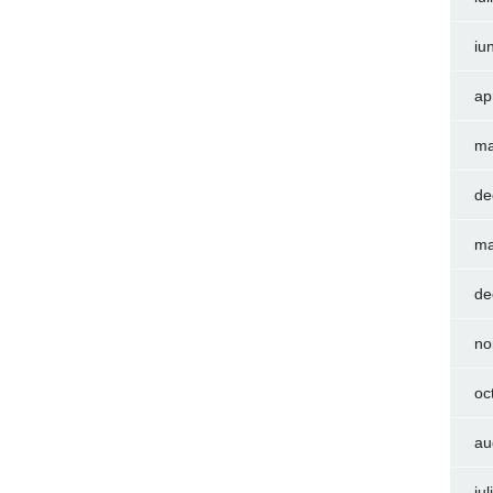
iu
ap
ma
de
ma
de
no
oc
au
iu