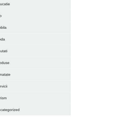
ucatie
b
bila
oda
utati
oduse
natate
vicii
rism
categorized