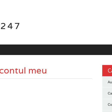
 247
 contul meu
C
Au
Ca
Co