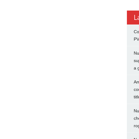
L
Co
PV
Nu
su
a 
Am
co
tit
Nu
ch
ro