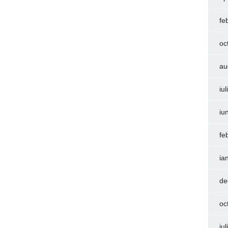
fe
oc
au
iu
iu
fe
ia
de
oc
iu