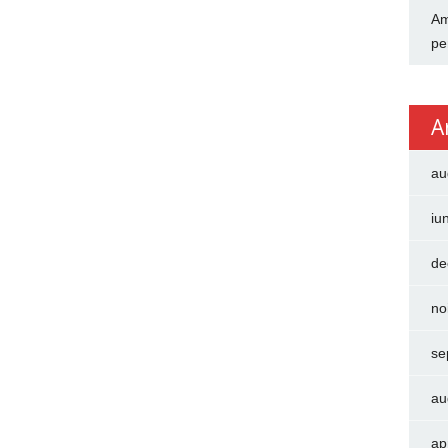
Am
pe
A
au
iu
de
no
se
au
ap