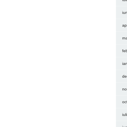
iu
ap
ma
fe
ia
de
no
oc
iu