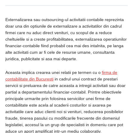
Externalizarea sau outsourcing-ul activitatii contabile reprezinta
doar una din optiunile de externalizare a activitatilor din cadrul
firmei care nu aduc direct venituri, cu scopul de a reduce
cheltuielile si a creste profitabilitatea, externalizarea operatiunilor
financiar-contabile fiind probabil cea mai des intalnita, pe langa
alte activitati cum ar fi cele de resurse umane, consultanta
juridica, publicitate si asa mai departe.
Aceasta implica crearea unei relatii pe termen cu o
firma de
contabilitate din Bucuresti
in cadrul unui contract de prestari
servicii si preluarea de catre aceasta a intregii activitati sau doar
partial a departamentului financiar-contabil. Printre obiectivele
principale urmarite prin folosirea serviciilor unei firme de
contabilitate este acela al scaderii costurilor si axarea pe
activitatile care aduc clienti noi si venituri, reducerea posibilelor
fraude, tinerea pasului cu modificarile frecvente din domeniul
legislatiei, accesul la un grup de specialisti in domeniu care pot
aduce un aport amplificat intr-un mediu colaborativ.