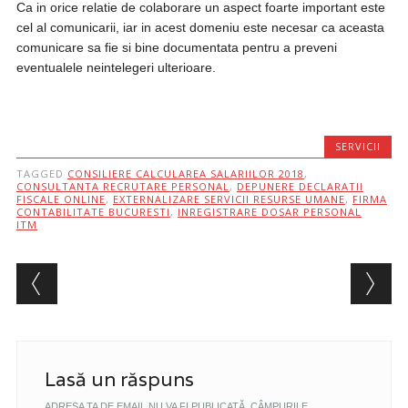
Ca in orice relatie de colaborare un aspect foarte important este
cel al comunicarii, iar in acest domeniu este necesar ca aceasta
comunicare sa fie si bine documentata pentru a preveni
eventualele neintelegeri ulterioare.
SERVICII
TAGGED
CONSILIERE CALCULAREA SALARIILOR 2018
,
CONSULTANTA RECRUTARE PERSONAL
,
DEPUNERE DECLARATII
FISCALE ONLINE
,
EXTERNALIZARE SERVICII RESURSE UMANE
,
FIRMA
CONTABILITATE BUCURESTI
,
INREGISTRARE DOSAR PERSONAL
ITM
Post navigation
Lasă un răspuns
ADRESA TA DE EMAIL NU VA FI PUBLICATĂ.
CÂMPURILE