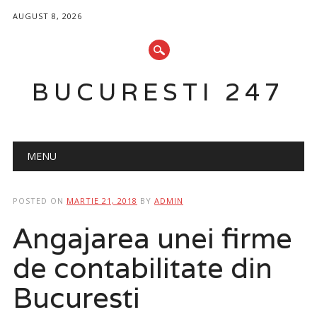
AUGUST 8, 2026
BUCURESTI 247
Main menu
Skip
MENU
to
content
POSTED ON
MARTIE 21, 2018
BY
ADMIN
Angajarea unei firme
de contabilitate din
Bucuresti