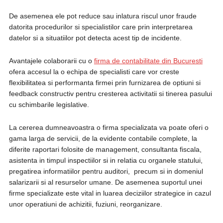
De asemenea ele pot reduce sau inlatura riscul unor fraude
datorita procedurilor si specialistilor care prin interpretarea
datelor si a situatiilor pot detecta acest tip de incidente.
Avantajele colaborarii cu o
firma de contabilitate din Bucuresti
ofera accesul la o echipa de specialisti care vor creste
flexibilitatea si performanta firmei prin furnizarea de optiuni si
feedback constructiv pentru cresterea activitatii si tinerea pasului
cu schimbarile legislative.
La cererea dumneavoastra o firma specializata va poate oferi o
gama larga de servicii, de la evidente contabile complete, la
diferite raportari folosite de management, consultanta fiscala,
asistenta in timpul inspectiilor si in relatia cu organele statului,
pregatirea informatiilor pentru auditori, precum si in domeniul
salarizarii si al resurselor umane. De asemenea suportul unei
firme specializate este vital in luarea deciziilor strategice in cazul
unor operatiuni de achizitii, fuziuni, reorganizare.