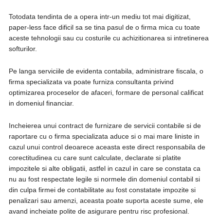
Totodata tendinta de a opera intr-un mediu tot mai digitizat,
paper-less face dificil sa se tina pasul de o firma mica cu toate
aceste tehnologii sau cu costurile cu achizitionarea si intretinerea
softurilor.
Pe langa serviciile de evidenta contabila, administrare fiscala, o
firma specializata va poate furniza consultanta privind
optimizarea proceselor de afaceri, formare de personal calificat
in domeniul financiar.
Incheierea unui contract de furnizare de servicii contabile si de
raportare cu o firma specializata aduce si o mai mare liniste in
cazul unui control deoarece aceasta este direct responsabila de
corectitudinea cu care sunt calculate, declarate si platite
impozitele si alte obligatii, astfel in cazul in care se constata ca
nu au fost respectate legile si normele din domeniul contabil si
din culpa firmei de contabilitate au fost constatate impozite si
penalizari sau amenzi, aceasta poate suporta aceste sume, ele
avand incheiate polite de asigurare pentru risc profesional.