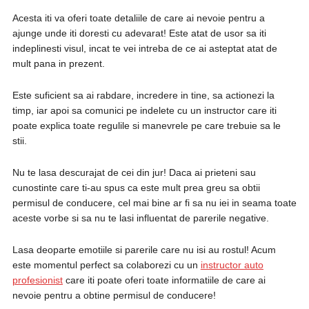
Acesta iti va oferi toate detaliile de care ai nevoie pentru a
ajunge unde iti doresti cu adevarat! Este atat de usor sa iti
indeplinesti visul, incat te vei intreba de ce ai asteptat atat de
mult pana in prezent.
Este suficient sa ai rabdare, incredere in tine, sa actionezi la
timp, iar apoi sa comunici pe indelete cu un instructor care iti
poate explica toate regulile si manevrele pe care trebuie sa le
stii.
Nu te lasa descurajat de cei din jur! Daca ai prieteni sau
cunostinte care ti-au spus ca este mult prea greu sa obtii
permisul de conducere, cel mai bine ar fi sa nu iei in seama toate
aceste vorbe si sa nu te lasi influentat de parerile negative.
Lasa deoparte emotiile si parerile care nu isi au rostul! Acum
este momentul perfect sa colaborezi cu un
instructor auto
profesionist
care iti poate oferi toate informatiile de care ai
nevoie pentru a obtine permisul de conducere!