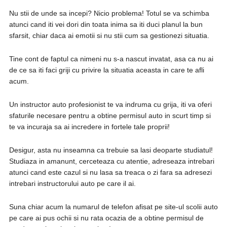
Nu stii de unde sa incepi? Nicio problema! Totul se va schimba
atunci cand iti vei dori din toata inima sa iti duci planul la bun
sfarsit, chiar daca ai emotii si nu stii cum sa gestionezi situatia.
Tine cont de faptul ca nimeni nu s-a nascut invatat, asa ca nu ai
de ce sa iti faci griji cu privire la situatia aceasta in care te afli
acum.
Un instructor auto profesionist te va indruma cu grija, iti va oferi
sfaturile necesare pentru a obtine permisul auto in scurt timp si
te va incuraja sa ai incredere in fortele tale proprii!
Desigur, asta nu inseamna ca trebuie sa lasi deoparte studiatul!
Studiaza in amanunt, cerceteaza cu atentie, adreseaza intrebari
atunci cand este cazul si nu lasa sa treaca o zi fara sa adresezi
intrebari instructorului auto pe care il ai.
Suna chiar acum la numarul de telefon afisat pe site-ul scolii auto
pe care ai pus ochii si nu rata ocazia de a obtine permisul de