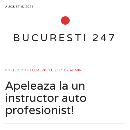
AUGUST 6, 2026
BUCURESTI 247
Main menu
Skip
to
POSTED ON
DECEMBRIE 21, 2021
BY
ADMIN
content
Apeleaza la un
instructor auto
profesionist!