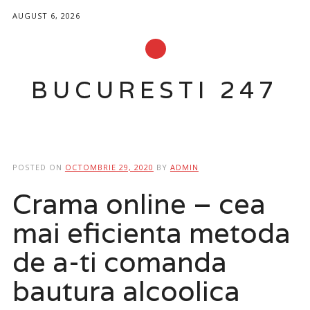
AUGUST 6, 2026
BUCURESTI 247
Main menu
Skip to content
POSTED ON
OCTOMBRIE 29, 2020
BY
ADMIN
Crama online – cea
mai eficienta metoda
de a-ti comanda
bautura alcoolica