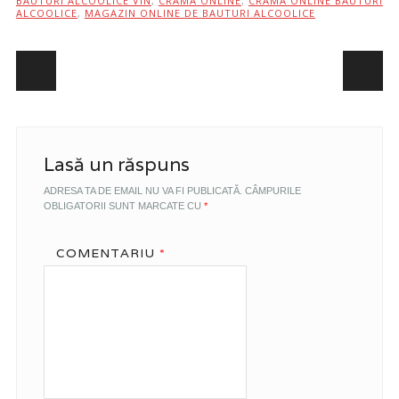
BAUTURI ALCOOLICE VIN
,
CRAMA ONLINE
,
CRAMA ONLINE BAUTURI
ALCOOLICE
,
MAGAZIN ONLINE DE BAUTURI ALCOOLICE
Post navigation
Lasă un răspuns
ADRESA TA DE EMAIL NU VA FI PUBLICATĂ.
CÂMPURILE
OBLIGATORII SUNT MARCATE CU
*
COMENTARIU
*