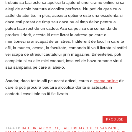
trebuie sa faci este sa apelezi la ajutorul unei crame online si sa
alegi de acolo bautura alcoolica perfecta. Nu poti da gres cu o
astfel de atentie. In plus, aceasta optiune este una excelenta si
daca esti presat de timp sau daca nu ai timp deloc pentru a
putea face rost de un cadou. Asa ca poti sa dai comanda de
produsul dorit, acesta iti este livrat la adresa pe care o
mentionezi si ai scapat de un stres. Indiferent de locul in care te
afli, la munca, acasa, la facultate, comanda iti va fi livrata si astfel
vei scapa de stresul cautatului prin magazine. Bineinteles, poti
completa si cu alte mici cadouri, insa cel de baza ramane vinul
sau sampania pe care ai ales-o.
Asadar, daca tot te afli pe acest articol, cauta o
crama online
din
care iti poti procura bautura alcoolica dorita si asteapta in
confortul casei tale sa iti fie livrata.
PRODUSE
TAGGED
BAUTURI ALCOOLICE
,
BAUTURI ALCOOLICE SAMPANIE
,