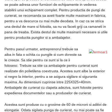
se poate adresa unor furnizori de echipamente in vederea
stabilirii unui echipament complet. Pentru productia de pungi de
curierat, se recomanda sa aveti foarte multe masinarii in fabrica,
pentru a va descurca cu mai multe deodata. In caz ca se strica
una destul de mare si folosita, sa nu va faceti griji ca ramaneti in
pana de treaba. Exista destul de multe masinarii necesare si utile
pentru productia pungilor si a ambalajelor.
Pentru pasul urmator, antreprenorul trebuie sa
aiba in fata o schita cu pungile si cum doreste sa
le creeze. Sa stie pentru ce sunt si la ce ii
folosesc. Trebuie sa stie ca ambalajele pentru curierat sunt
realizate din polietilena coextrusta. Acestea sunt albe la exterior
si negre la interior, pentru a se asigura sigilare si siguranta
maxima. Au dimensiuni cuprinse intre 225X325+40mm.
Ambalajele de curierat cu clapeta adeziva, sunt folosite pentru
expedierea documentelor sau a produselor de curierat.
Acestea sunt produse cu o grosime de 60 de microni si aditivi de
elongatie. Odata sigilata punga de curierat, nu mai poate sa fie