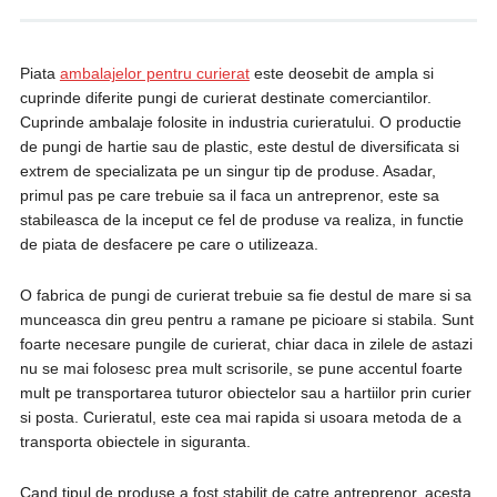
Piata
ambalajelor pentru curierat
este deosebit de ampla si
cuprinde diferite pungi de curierat destinate comerciantilor.
Cuprinde ambalaje folosite in industria curieratului. O productie
de pungi de hartie sau de plastic, este destul de diversificata si
extrem de specializata pe un singur tip de produse. Asadar,
primul pas pe care trebuie sa il faca un antreprenor, este sa
stabileasca de la inceput ce fel de produse va realiza, in functie
de piata de desfacere pe care o utilizeaza.
O fabrica de pungi de curierat trebuie sa fie destul de mare si sa
munceasca din greu pentru a ramane pe picioare si stabila. Sunt
foarte necesare pungile de curierat, chiar daca in zilele de astazi
nu se mai folosesc prea mult scrisorile, se pune accentul foarte
mult pe transportarea tuturor obiectelor sau a hartiilor prin curier
si posta. Curieratul, este cea mai rapida si usoara metoda de a
transporta obiectele in siguranta.
Cand tipul de produse a fost stabilit de catre antreprenor, acesta