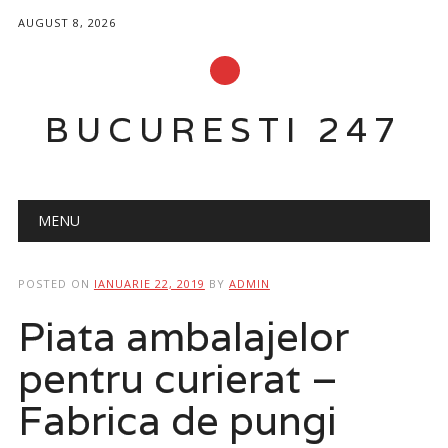
AUGUST 8, 2026
BUCURESTI 247
Main menu
Skip
MENU
to
content
POSTED ON
IANUARIE 22, 2019
BY
ADMIN
Piata ambalajelor
pentru curierat –
Fabrica de pungi