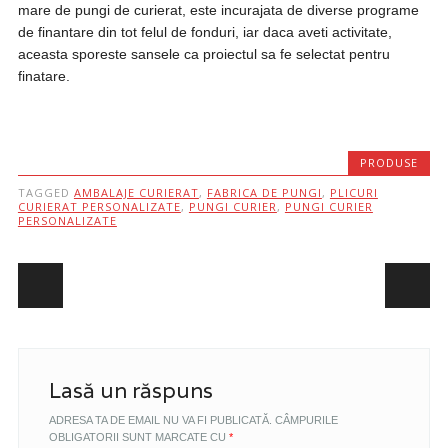
mare de pungi de curierat, este incurajata de diverse programe
de finantare din tot felul de fonduri, iar daca aveti activitate,
aceasta sporeste sansele ca proiectul sa fe selectat pentru
finatare.
PRODUSE
TAGGED
AMBALAJE CURIERAT
,
FABRICA DE PUNGI
,
PLICURI
CURIERAT PERSONALIZATE
,
PUNGI CURIER
,
PUNGI CURIER
PERSONALIZATE
Post navigation
Lasă un răspuns
ADRESA TA DE EMAIL NU VA FI PUBLICATĂ.
CÂMPURILE
OBLIGATORII SUNT MARCATE CU
*