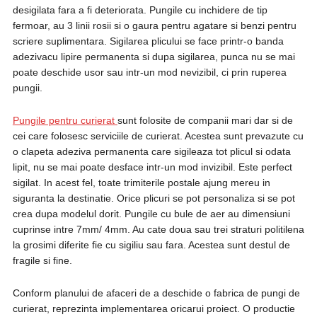
desigilata fara a fi deteriorata. Pungile cu inchidere de tip
fermoar, au 3 linii rosii si o gaura pentru agatare si benzi pentru
scriere suplimentara. Sigilarea plicului se face printr-o banda
adezivacu lipire permanenta si dupa sigilarea, punca nu se mai
poate deschide usor sau intr-un mod nevizibil, ci prin ruperea
pungii.
Pungile pentru curierat
sunt folosite de companii mari dar si de
cei care folosesc serviciile de curierat. Acestea sunt prevazute cu
o clapeta adeziva permanenta care sigileaza tot plicul si odata
lipit, nu se mai poate desface intr-un mod invizibil. Este perfect
sigilat. In acest fel, toate trimiterile postale ajung mereu in
siguranta la destinatie. Orice plicuri se pot personaliza si se pot
crea dupa modelul dorit. Pungile cu bule de aer au dimensiuni
cuprinse intre 7mm/ 4mm. Au cate doua sau trei straturi politilena
la grosimi diferite fie cu sigiliu sau fara. Acestea sunt destul de
fragile si fine.
Conform planului de afaceri de a deschide o fabrica de pungi de
curierat, reprezinta implementarea oricarui proiect. O productie