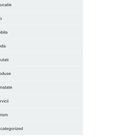
ucatie
b
bila
oda
utati
oduse
natate
vicii
rism
categorized