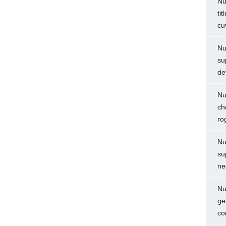
Nu
ti
cu
Nu
su
de
Nu
ch
ro
Nu
su
ne
Nu
ge
co