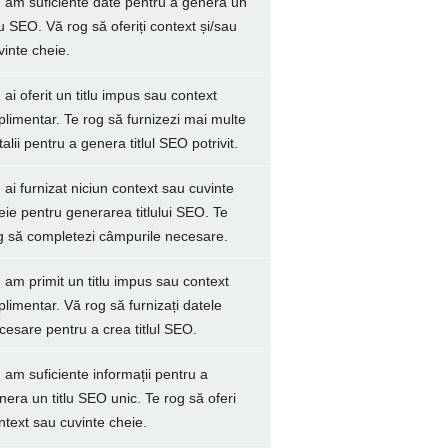
 am suficiente date pentru a genera un
tlu SEO. Vă rog să oferiți context și/sau
vinte cheie.
 ai oferit un titlu impus sau context
plimentar. Te rog să furnizezi mai multe
talii pentru a genera titlul SEO potrivit.
 ai furnizat niciun context sau cuvinte
eie pentru generarea titlului SEO. Te
g să completezi câmpurile necesare.
 am primit un titlu impus sau context
plimentar. Vă rog să furnizați datele
cesare pentru a crea titlul SEO.
 am suficiente informații pentru a
nera un titlu SEO unic. Te rog să oferi
ntext sau cuvinte cheie.