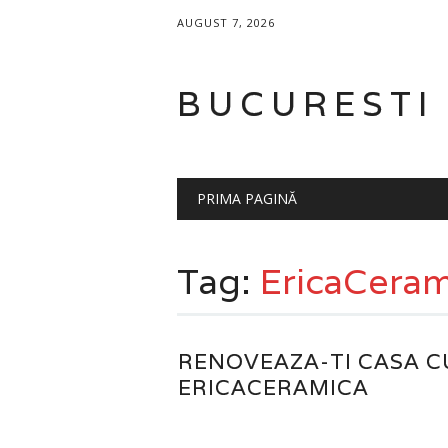
AUGUST 7, 2026
BUCURESTI
Main menu
Skip to content
PRIMA PAGINĂ
Tag:
EricaCeram
RENOVEAZA-TI CASA C
ERICACERAMICA