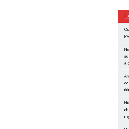
L
Co
PV
Nu
su
a 
Am
co
tit
Nu
ch
ro