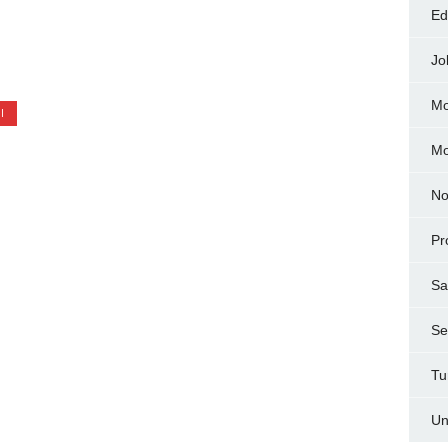
Ed
Jo
Mo
I
M
No
Pr
Sa
Ser
Tu
Un