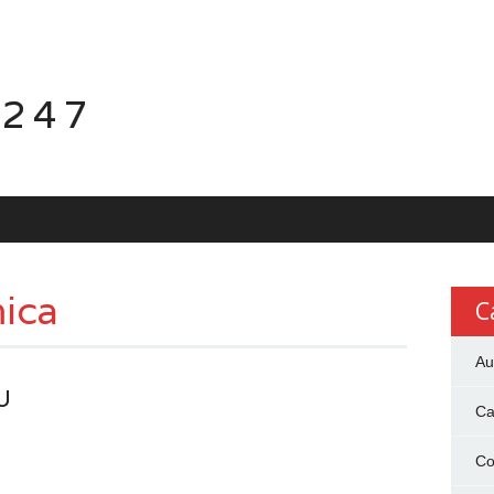
 247
ica
C
Au
U
Ca
Co