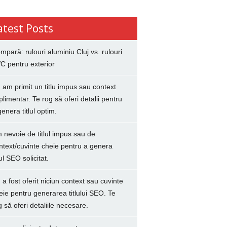
atest Posts
mpară: rulouri aluminiu Cluj vs. rulouri
C pentru exterior
 am primit un titlu impus sau context
plimentar. Te rog să oferi detalii pentru
genera titlul optim.
 nevoie de titlul impus sau de
ntext/cuvinte cheie pentru a genera
lul SEO solicitat.
 a fost oferit niciun context sau cuvinte
eie pentru generarea titlului SEO. Te
g să oferi detaliile necesare.