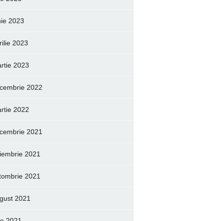
nie 2023
rilie 2023
rtie 2023
cembrie 2022
rtie 2022
cembrie 2021
iembrie 2021
tombrie 2021
gust 2021
lie 2021