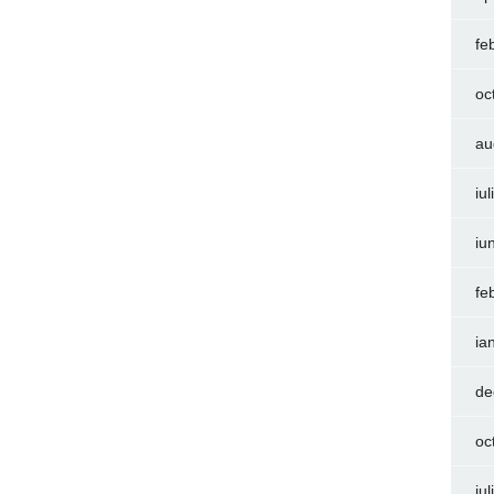
fe
oc
au
iu
iu
fe
ia
de
oc
iu