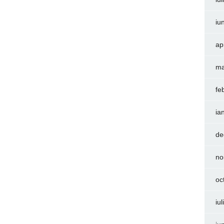
iu
ap
ma
fe
ia
de
no
oc
iu