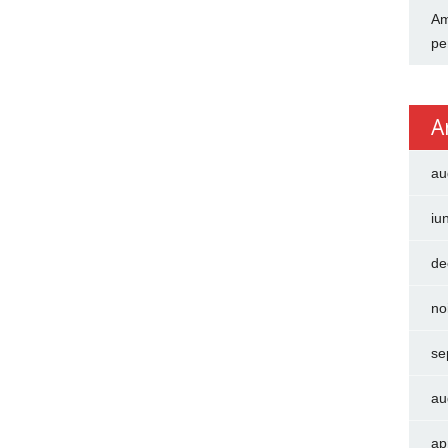
Am
pe
A
au
iu
de
no
se
au
ap