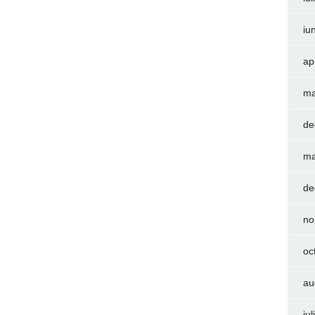
iu
ap
ma
de
ma
de
no
oc
au
iu