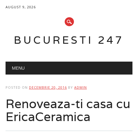
AUGUST 9, 2026
BUCURESTI 247
Main menu
Skip
MENU
to
content
POSTED ON
DECEMBRIE 20, 2016
BY
ADMIN
Renoveaza-ti casa cu
EricaCeramica