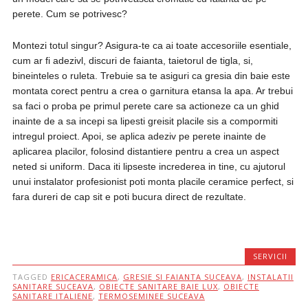
perete. Cum se potrivesc?
Montezi totul singur? Asigura-te ca ai toate accesoriile esentiale,
cum ar fi adezivl, discuri de faianta, taietorul de tigla, si,
bineinteles o ruleta. Trebuie sa te asiguri ca gresia din baie este
montata corect pentru a crea o garnitura etansa la apa. Ar trebui
sa faci o proba pe primul perete care sa actioneze ca un ghid
inainte de a sa incepi sa lipesti greisit placile sis a compormiti
intregul proiect. Apoi, se aplica adeziv pe perete inainte de
aplicarea placilor, folosind distantiere pentru a crea un aspect
neted si uniform. Daca iti lipseste increderea in tine, cu ajutorul
unui instalator profesionist poti monta placile ceramice perfect, si
fara dureri de cap sit e poti bucura direct de rezultate.
SERVICII
TAGGED
ERICACERAMICA
,
GRESIE SI FAIANTA SUCEAVA
,
INSTALATII
SANITARE SUCEAVA
,
OBIECTE SANITARE BAIE LUX
,
OBIECTE
SANITARE ITALIENE
,
TERMOSEMINEE SUCEAVA