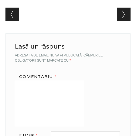
Post navigation
Lasă un răspuns
ADRESA TA DE EMAIL NU VA FI PUBLICATĂ.
CÂMPURILE
OBLIGATORII SUNT MARCATE CU
*
COMENTARIU
*
NUME
*