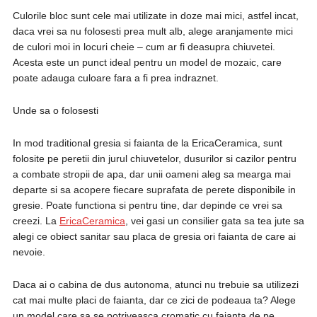
Culorile bloc sunt cele mai utilizate in doze mai mici, astfel incat,
daca vrei sa nu folosesti prea mult alb, alege aranjamente mici
de culori moi in locuri cheie – cum ar fi deasupra chiuvetei.
Acesta este un punct ideal pentru un model de mozaic, care
poate adauga culoare fara a fi prea indraznet.
Unde sa o folosesti
In mod traditional gresia si faianta de la EricaCeramica, sunt
folosite pe peretii din jurul chiuvetelor, dusurilor si cazilor pentru
a combate stropii de apa, dar unii oameni aleg sa mearga mai
departe si sa acopere fiecare suprafata de perete disponibile in
gresie. Poate functiona si pentru tine, dar depinde ce vrei sa
creezi. La
EricaCeramica
, vei gasi un consilier gata sa tea jute sa
alegi ce obiect sanitar sau placa de gresia ori faianta de care ai
nevoie.
Daca ai o cabina de dus autonoma, atunci nu trebuie sa utilizezi
cat mai multe placi de faianta, dar ce zici de podeaua ta? Alege
un model care sa se potriveasca cromatic cu faianta de pe