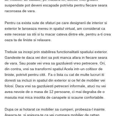
suspendate pot deveni escapade potrivita pentru fiecare seara
racoroasa de vara.
Pentru ca exista sute de sfaturi pe care designerii de interior si
exterior le lanseaza mereu in spatiul virtual, am considerat ca
este necesar sa stii si tu macar cateva dintre ele, pentru a-ti crea
oaza ta de liniste si relaxare.
Trebuie sa incepi prin stabilirea functionalitatii spatiului exterior.
Gandeste-te daca vei dori sa poti manca afara in fiecare seara
de vara. Sau poate vei vrea sa gazduiesti vreo petrecere. Ori,
din contra, vrei sa transformi spatiul Acela intr-un coltisor de
liniste, potrivit pentru citit. Fa o lista cu cat de multe lucruri iti
doresti sa incluzi in spatiul din exterior si ce fel de mobilier vei
folosi. Daca vrei sa gazduiesti petreceri informale, atuci nu vei
avea nevoie de o masa de 12 persoane, ci mai degraba de o
masuta mai mica insotita de canapele si scaune confortabile.
Dupa ce ai hotarat ce mobilier sa cumperi, probeaza-l inainte.
Aseaza-te, si asigura-te ca vei cumpara mobilier de rattan