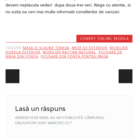
deveni neplacuta vederi dupa doua-trei veri. Alege cu atentie, si
nu ezita sa ceri mai multe informatii consilierilor de vanzari.
COMERT ONLINE
,
MOBILA
TAGGED
MASA SI SCAUNE TERASA
,
MESE DE EXTERIOR
,
MOBILIER
HORECA EXTERIOR
,
MOBILIER RATTAN NATURAL
,
PICIOARE DE
MASA DIN FONTA
,
PICIOARE DIN FONTA PENTRU MASA
Post navigation
Lasă un răspuns
ADRESA TA DE EMAIL NU VA FI PUBLICATĂ.
CÂMPURILE
OBLIGATORII SUNT MARCATE CU
*