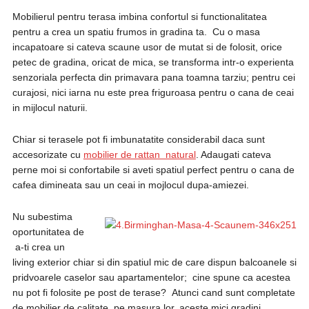
Mobilierul pentru terasa imbina confortul si functionalitatea
pentru a crea un spatiu frumos in gradina ta. Cu o masa
incapatoare si cateva scaune usor de mutat si de folosit, orice
petec de gradina, oricat de mica, se transforma intr-o experienta
senzoriala perfecta din primavara pana toamna tarziu; pentru cei
curajosi, nici iarna nu este prea friguroasa pentru o cana de ceai
in mijlocul naturii.
Chiar si terasele pot fi imbunatatite considerabil daca sunt
accesorizate cu
mobilier de rattan natural
. Adaugati cateva
perne moi si confortabile si aveti spatiul perfect pentru o cana de
cafea dimineata sau un ceai in mojlocul dupa-amiezei.
Nu subestima
oportunitatea de
a-ti crea un
living exterior chiar si din spatiul mic de care dispun balcoanele si
pridvoarele caselor sau apartamentelor; cine spune ca acestea
nu pot fi folosite pe post de terase? Atunci cand sunt completate
de mobilier de calitate, pe masura lor, aceste mici gradini