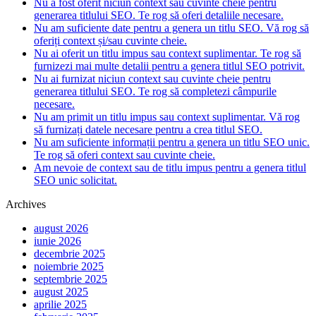
Nu a fost oferit niciun context sau cuvinte cheie pentru
generarea titlului SEO. Te rog să oferi detaliile necesare.
Nu am suficiente date pentru a genera un titlu SEO. Vă rog să
oferiți context și/sau cuvinte cheie.
Nu ai oferit un titlu impus sau context suplimentar. Te rog să
furnizezi mai multe detalii pentru a genera titlul SEO potrivit.
Nu ai furnizat niciun context sau cuvinte cheie pentru
generarea titlului SEO. Te rog să completezi câmpurile
necesare.
Nu am primit un titlu impus sau context suplimentar. Vă rog
să furnizați datele necesare pentru a crea titlul SEO.
Nu am suficiente informații pentru a genera un titlu SEO unic.
Te rog să oferi context sau cuvinte cheie.
Am nevoie de context sau de titlu impus pentru a genera titlul
SEO unic solicitat.
Archives
august 2026
iunie 2026
decembrie 2025
noiembrie 2025
septembrie 2025
august 2025
aprilie 2025