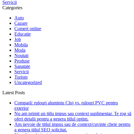
Servicii
Categories
Auto
Cazare
Comert online
Educatie
Job
Mobila
Moda
Noutati
Produse
Sanatate
Servicii
Turism
Uncategorized
Latest Posts
Compară: rulouri aluminiu Cluj vs. rulouri PVC pentru
exterior
Nu am primit un titlu impus sau context suplimentar. Te rog să
oferi detalii pentru a genera titlul optim.
Am nevoie de titlul impus sau de context/cuvinte cheie pentru
a genera titlul SEO solicitat.