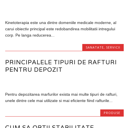
Kinetoterapia este una dintre domeniile medicale moderne, al
carui obiectiv principal este redobandirea mobilitatii intregului
corp. Pe langa reducerea...
SANATATE
,
SERVICII
PRINCIPALELE TIPURI DE RAFTURI
PENTRU DEPOZIT
Pentru depozitarea marfurilor exista mai multe tipuri de rafturi,
unele dintre cele mai utilizate si mai eficiente fiind rafturile...
PRODUSE
CUM SA OBTII STABILITATE