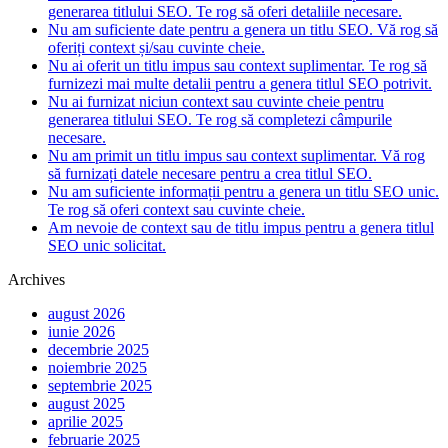
generarea titlului SEO. Te rog să oferi detaliile necesare.
Nu am suficiente date pentru a genera un titlu SEO. Vă rog să
oferiți context și/sau cuvinte cheie.
Nu ai oferit un titlu impus sau context suplimentar. Te rog să
furnizezi mai multe detalii pentru a genera titlul SEO potrivit.
Nu ai furnizat niciun context sau cuvinte cheie pentru
generarea titlului SEO. Te rog să completezi câmpurile
necesare.
Nu am primit un titlu impus sau context suplimentar. Vă rog
să furnizați datele necesare pentru a crea titlul SEO.
Nu am suficiente informații pentru a genera un titlu SEO unic.
Te rog să oferi context sau cuvinte cheie.
Am nevoie de context sau de titlu impus pentru a genera titlul
SEO unic solicitat.
Archives
august 2026
iunie 2026
decembrie 2025
noiembrie 2025
septembrie 2025
august 2025
aprilie 2025
februarie 2025