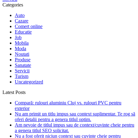
Categories
Auto
Cazare
Comert online
Educatie
Job
Mobila
Moda
Noutati
Produse
Sanatate
Servicii
Turism
Uncategorized
Latest Posts
Compară: rulouri aluminiu Cluj vs. rulouri PVC pentru
exterior
Nu am primit un titlu impus sau context suplimentar. Te rog să
oferi detalii pentru a genera titlul optim.
Am nevoie de titlul impus sau de context/cuvinte cheie pentru
a genera titlul SEO solicitat.
Nu a fost oferit niciun context sau cuvinte cheie pentru