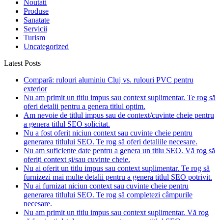
Noutati
Produse
Sanatate
Servicii
Turism
Uncategorized
Latest Posts
Compară: rulouri aluminiu Cluj vs. rulouri PVC pentru
exterior
Nu am primit un titlu impus sau context suplimentar. Te rog să
oferi detalii pentru a genera titlul optim.
Am nevoie de titlul impus sau de context/cuvinte cheie pentru
a genera titlul SEO solicitat.
Nu a fost oferit niciun context sau cuvinte cheie pentru
generarea titlului SEO. Te rog să oferi detaliile necesare.
Nu am suficiente date pentru a genera un titlu SEO. Vă rog să
oferiți context și/sau cuvinte cheie.
Nu ai oferit un titlu impus sau context suplimentar. Te rog să
furnizezi mai multe detalii pentru a genera titlul SEO potrivit.
Nu ai furnizat niciun context sau cuvinte cheie pentru
generarea titlului SEO. Te rog să completezi câmpurile
necesare.
Nu am primit un titlu impus sau context suplimentar. Vă rog