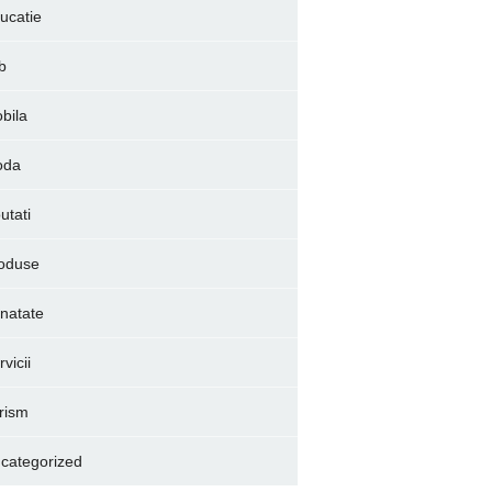
ucatie
b
bila
oda
utati
oduse
natate
vicii
rism
categorized