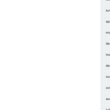
iu
ap
ma
de
ma
de
no
oc
au
iu