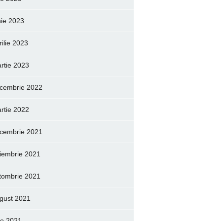
nie 2023
rilie 2023
rtie 2023
cembrie 2022
rtie 2022
cembrie 2021
iembrie 2021
tombrie 2021
gust 2021
lie 2021