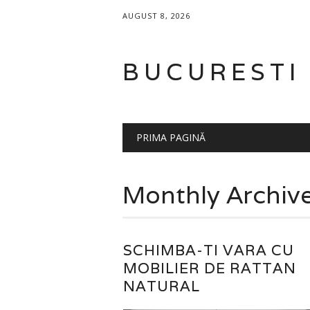
AUGUST 8, 2026
BUCURESTI
Main menu
Skip
PRIMA PAGINĂ
to
content
Monthly Archiv
SCHIMBA-TI VARA CU
MOBILIER DE RATTAN
NATURAL