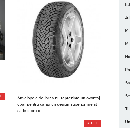
Ed
Jo
Mo
M
No
Pr
Sa
Ser
A
Anvelopele de iarna nu reprezinta un avantaj
doar pentru ca au un design superior menit
Tu
sa le ofere o...
-
Un
AUTO