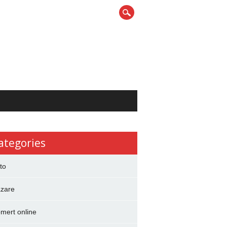
ategories
to
zare
mert online