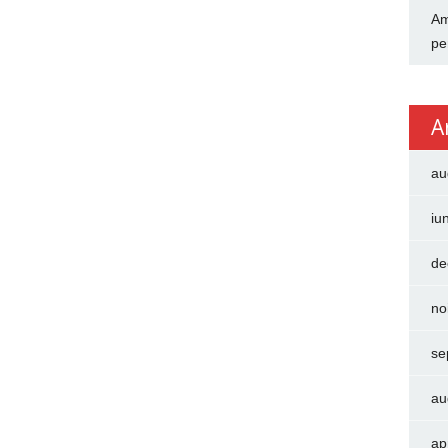
Am
pe
A
au
iu
de
no
se
au
ap