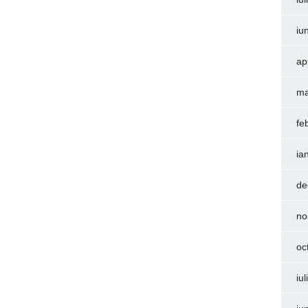
iu
ap
ma
fe
ia
de
no
oc
iu