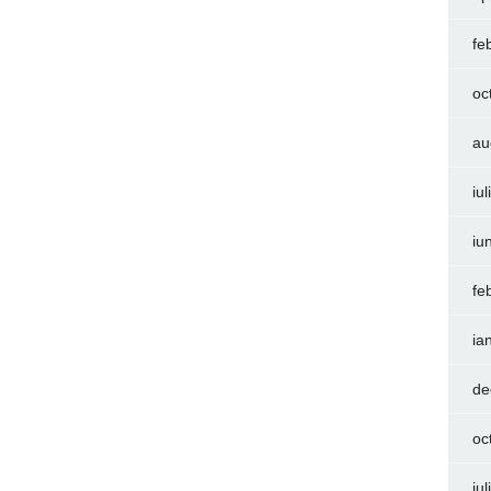
fe
oc
au
iu
iu
fe
ia
de
oc
iu