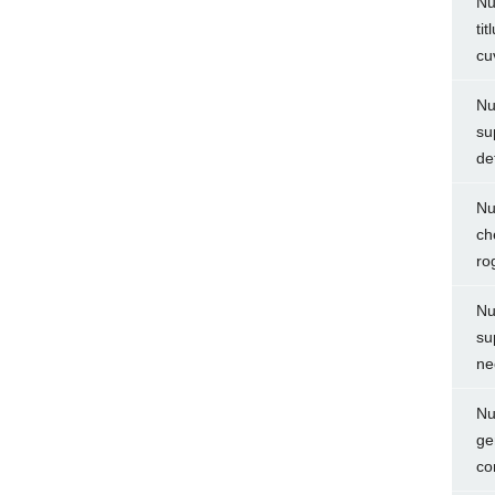
Nu
ti
cu
Nu
su
de
Nu
ch
ro
Nu
su
ne
Nu
ge
co