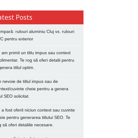
atest Posts
mpară: rulouri aluminiu Cluj vs. rulouri
C pentru exterior
 am primit un titlu impus sau context
plimentar. Te rog să oferi detalii pentru
genera titlul optim.
 nevoie de titlul impus sau de
ntext/cuvinte cheie pentru a genera
lul SEO solicitat.
 a fost oferit niciun context sau cuvinte
eie pentru generarea titlului SEO. Te
g să oferi detaliile necesare.