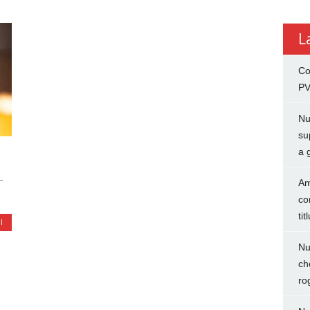
L
Co
PV
Nu
su
a 
.
Am
co
tit
I
Nu
ch
ro