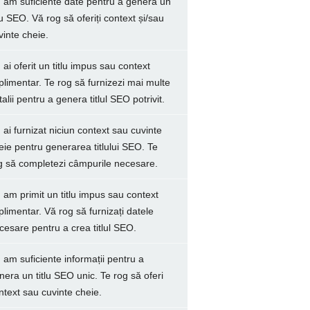
 am suficiente date pentru a genera un
tlu SEO. Vă rog să oferiți context și/sau
vinte cheie.
 ai oferit un titlu impus sau context
plimentar. Te rog să furnizezi mai multe
talii pentru a genera titlul SEO potrivit.
 ai furnizat niciun context sau cuvinte
eie pentru generarea titlului SEO. Te
g să completezi câmpurile necesare.
 am primit un titlu impus sau context
plimentar. Vă rog să furnizați datele
cesare pentru a crea titlul SEO.
 am suficiente informații pentru a
nera un titlu SEO unic. Te rog să oferi
ntext sau cuvinte cheie.