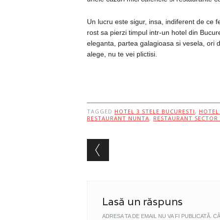
Un lucru este sigur, insa, indiferent de ce f
rost sa pierzi timpul intr-un hotel din Bucu
eleganta, partea galagioasa si vesela, ori di
alege, nu te vei plictisi.
TAGGED
HOTEL 3 STELE BUCURESTI
,
HOTEL
RESTAURANT NUNTA
,
RESTAURANT SECTOR 
Post navigation
Lasă un răspuns
ADRESA TA DE EMAIL NU VA FI PUBLICATĂ.
CÂ