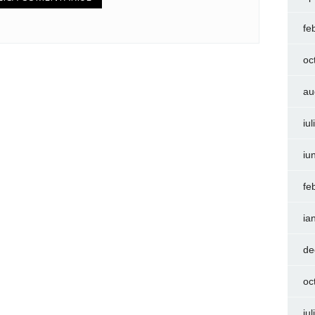
fe
oc
au
iu
iu
fe
ia
de
oc
iu