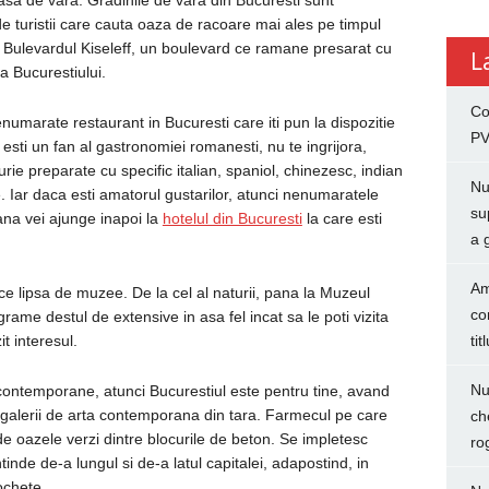
oasa de vara. Gradinile de vara din Bucuresti sunt
de turistii care cauta oaza de racoare mai ales pe timpul
a Bulevardul Kiseleff, un boulevard ce ramane presarat cu
L
 a Bucurestiului.
Co
numarate restaurant in Bucuresti care iti pun la dispozitie
PV
esti un fan al gastronomiei romanesti, nu te ingrijora,
urie preparate cu specific italian, spaniol, chinezesc, indian
Nu
le. Iar daca esti amatorul gustarilor, atunci nenumaratele
su
ana vei ajunge inapoi la
hotelul din Bucuresti
la care esti
a 
Am
e lipsa de muzee. De la cel al naturii, pana la Muzeul
co
rame destul de extensive in asa fel incat sa le poti vizita
t interesul.
tit
Nu
i contemporane, atunci Bucurestiul este pentru tine, avand
galerii de arta contemporana din tara. Farmecul pe care
ch
 de oazele verzi dintre blocurile de beton. Se impletesc
ro
tinde de-a lungul si de-a latul capitalei, adapostind, in
ochete.