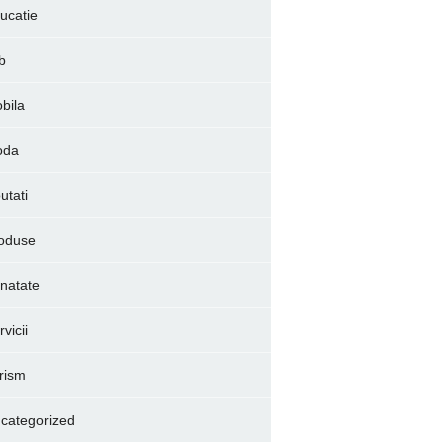
ucatie
b
bila
oda
utati
oduse
natate
vicii
rism
categorized