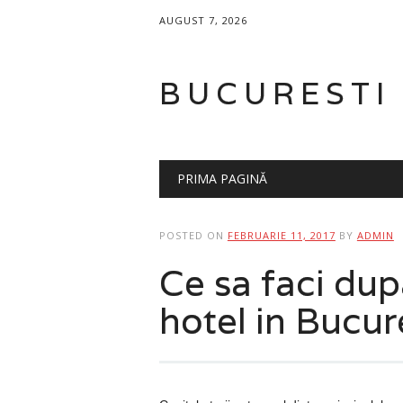
AUGUST 7, 2026
BUCURESTI
Main menu
Skip
PRIMA PAGINĂ
to
content
POSTED ON
FEBRUARIE 11, 2017
BY
ADMIN
Ce sa faci dup
hotel in Bucur