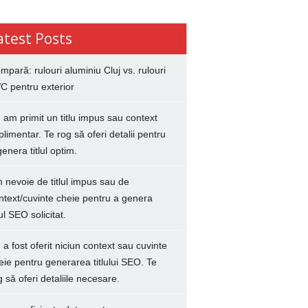
atest Posts
mpară: rulouri aluminiu Cluj vs. rulouri
C pentru exterior
 am primit un titlu impus sau context
plimentar. Te rog să oferi detalii pentru
genera titlul optim.
 nevoie de titlul impus sau de
ntext/cuvinte cheie pentru a genera
lul SEO solicitat.
 a fost oferit niciun context sau cuvinte
eie pentru generarea titlului SEO. Te
g să oferi detaliile necesare.