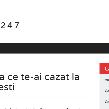
 247
C
a ce te-ai cazat la
Au
esti
Ca
Co