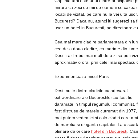
Capitala tarii este unul dintre principalele 
mirare ca zeci de mii de oameni se cazeaza 
locatii de vizitat, pe care nu le vei uita us
Bucuresti? Daca nu, atunci iti sugerezi sa f
usor un hotel in Bucuresti, pe directoarele 
Cea mai mare cladire parlamentara din lume
cea de-a doua cladire, ca marime din lume
Desi ti-ar trebui mai mult de o zi sa poti vizi
aproximativ o ora, prin celel mai spectacul
Experimenteaza micul Paris
Desi multe dintre cladirile cu adevarat
extraordinare ale Bucurestilor au fost fie
daramate in timpul regumului communist, f
fost distruse de marele cutremut din 1977,
mai putem vedea ici si colo cladiri care am
de maretia si eleganta capitalei. La o scurt
plimare de oricare
hotel din Bucuresti
, Cis