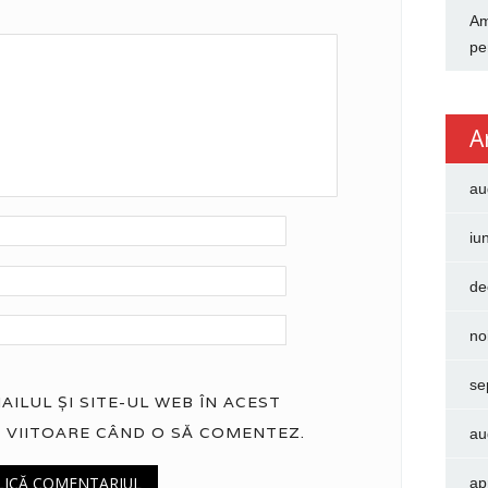
Am
pe
A
au
iu
de
no
se
ILUL ȘI SITE-UL WEB ÎN ACEST
 VIITOARE CÂND O SĂ COMENTEZ.
au
ap