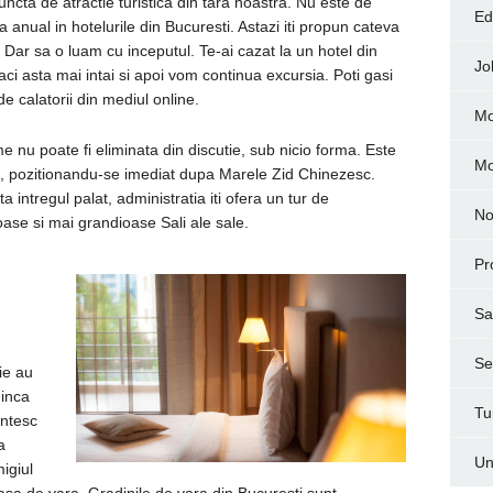
puncta de atractie turistica din tara noastra. Nu este de
Ed
anual in hotelurile din Bucuresti. Astazi iti propun cateva
or. Dar sa o luam cu inceputul. Te-ai cazat la un hotel din
Jo
aci asta mai intai si apoi vom continua excursia. Poti gasi
de calatorii din mediul online.
Mo
 nu poate fi eliminata din discutie, sub nicio forma. Este
M
, pozitionandu-se imediat dupa Marele Zid Chinezesc.
ta intregul palat, administratia iti ofera un tur de
No
oase si mai grandioase Sali ale sale.
Pr
Sa
Ser
ie au
 inca
Tu
intesc
a
Un
migiul