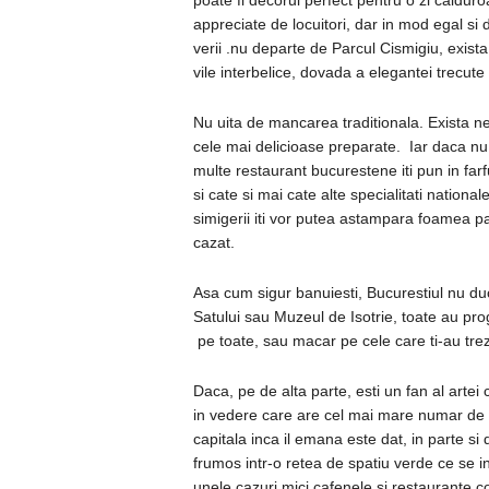
poate fi decorul perfect pentru o zi caldur
appreciate de locuitori, dar in mod egal si 
verii .nu departe de Parcul Cismigiu, exist
vile interbelice, dovada a elegantei trecute
Nu uita de mancarea traditionala. Exista ne
cele mai delicioase preparate. Iar daca nu 
multe restaurant bucurestene iti pun in farf
si cate si mai cate alte specialitati nationa
simigerii iti vor putea astampara foamea p
cazat.
Asa cum sigur banuiesti, Bucurestiul nu duc
Satului sau Muzeul de Isotrie, toate au prog
pe toate, sau macar pe cele care ti-au trezi
Daca, pe de alta parte, esti un fan al arte
in vedere care are cel mai mare numar de 
capitala inca il emana este dat, in parte si
frumos intr-o retea de spatiu verde ce se in
unele cazuri mici cafenele si restaurante c