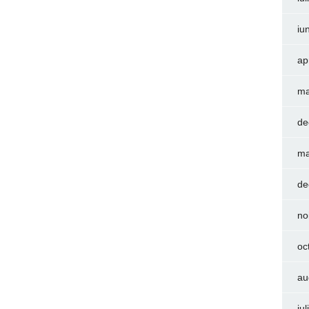
iu
ap
ma
de
ma
de
no
oc
au
iu