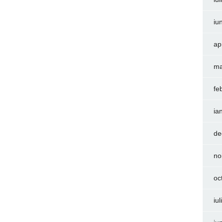
iu
ap
ma
fe
ia
de
no
oc
iu