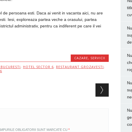
Nu
ti
el de persoana esti. Daca ai venit in vacanta aici, nu are
cu
resti. Iesi, exploreaza partea veche a orasului, partea
strictul administrativ, pentru ca indiferent pe care il vei
Nu
su
de
Nu
CAZARE
,
SERVICII
ch
 BUCURESTI
,
HOTEL SECTOR 6
,
RESTAURANT GROZAVESTI
,
ro
6
Nu
su
ne
Nu
ge
co
MPURILE OBLIGATORII SUNT MARCATE CU
*