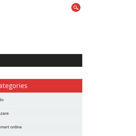
ategories
to
zare
mert online