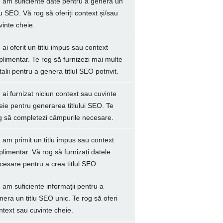
 am suficiente date pentru a genera un
tlu SEO. Vă rog să oferiți context și/sau
vinte cheie.
 ai oferit un titlu impus sau context
plimentar. Te rog să furnizezi mai multe
talii pentru a genera titlul SEO potrivit.
 ai furnizat niciun context sau cuvinte
eie pentru generarea titlului SEO. Te
g să completezi câmpurile necesare.
 am primit un titlu impus sau context
plimentar. Vă rog să furnizați datele
cesare pentru a crea titlul SEO.
 am suficiente informații pentru a
nera un titlu SEO unic. Te rog să oferi
ntext sau cuvinte cheie.