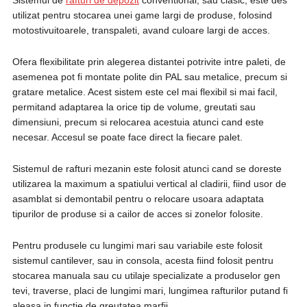
Sistemul de
rafturi de depozit
conventional, sau clasic, este des
utilizat pentru stocarea unei game largi de produse, folosind
motostivuitoarele, transpaleti, avand culoare largi de acces.
Ofera flexibilitate prin alegerea distantei potrivite intre paleti, de
asemenea pot fi montate polite din PAL sau metalice, precum si
gratare metalice. Acest sistem este cel mai flexibil si mai facil,
permitand adaptarea la orice tip de volume, greutati sau
dimensiuni, precum si relocarea acestuia atunci cand este
necesar. Accesul se poate face direct la fiecare palet.
Sistemul de rafturi mezanin este folosit atunci cand se doreste
utilizarea la maximum a spatiului vertical al cladirii, fiind usor de
asamblat si demontabil pentru o relocare usoara adaptata
tipurilor de produse si a cailor de acces si zonelor folosite.
Pentru produsele cu lungimi mari sau variabile este folosit
sistemul cantilever, sau in consola, acesta fiind folosit pentru
stocarea manuala sau cu utilaje specializate a produselor gen
tevi, traverse, placi de lungimi mari, lungimea rafturilor putand fi
aleasa in functie de greutatea marfii.