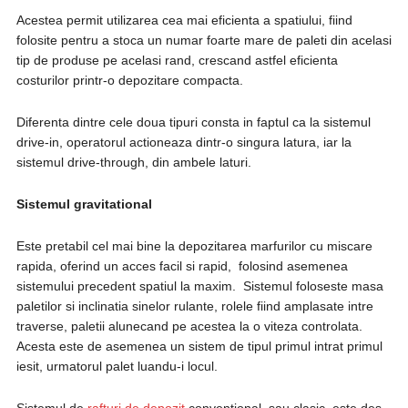
Acestea permit utilizarea cea mai eficienta a spatiului, fiind
folosite pentru a stoca un numar foarte mare de paleti din acelasi
tip de produse pe acelasi rand, crescand astfel eficienta
costurilor printr-o depozitare compacta.
Diferenta dintre cele doua tipuri consta in faptul ca la sistemul
drive-in, operatorul actioneaza dintr-o singura latura, iar la
sistemul drive-through, din ambele laturi.
Sistemul gravitational
Este pretabil cel mai bine la depozitarea marfurilor cu miscare
rapida, oferind un acces facil si rapid, folosind asemenea
sistemului precedent spatiul la maxim. Sistemul foloseste masa
paletilor si inclinatia sinelor rulante, rolele fiind amplasate intre
traverse, paletii alunecand pe acestea la o viteza controlata.
Acesta este de asemenea un sistem de tipul primul intrat primul
iesit, urmatorul palet luandu-i locul.