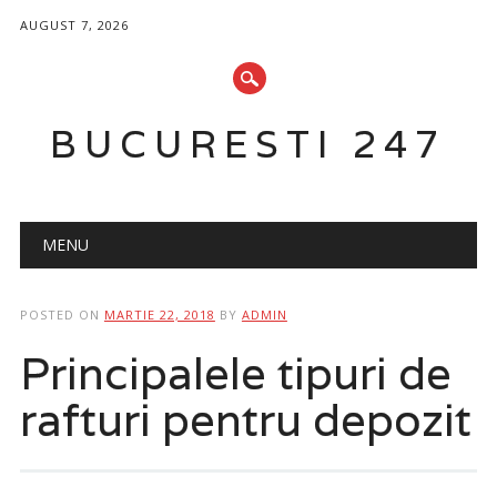
AUGUST 7, 2026
BUCURESTI 247
Main menu
Skip
MENU
to
content
POSTED ON
MARTIE 22, 2018
BY
ADMIN
Principalele tipuri de
rafturi pentru depozit