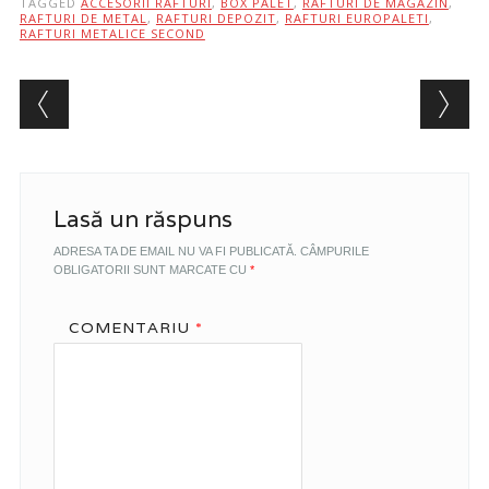
TAGGED
ACCESORII RAFTURI
,
BOX PALET
,
RAFTURI DE MAGAZIN
,
RAFTURI DE METAL
,
RAFTURI DEPOZIT
,
RAFTURI EUROPALETI
,
RAFTURI METALICE SECOND
Post navigation
Lasă un răspuns
ADRESA TA DE EMAIL NU VA FI PUBLICATĂ.
CÂMPURILE
OBLIGATORII SUNT MARCATE CU
*
COMENTARIU
*