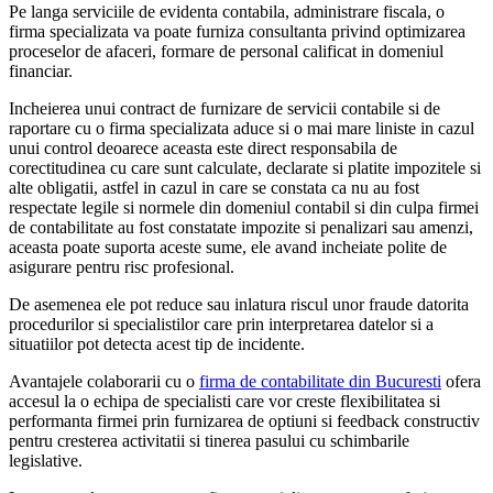
Pe langa serviciile de evidenta contabila, administrare fiscala, o
firma specializata va poate furniza consultanta privind optimizarea
proceselor de afaceri, formare de personal calificat in domeniul
financiar.
Incheierea unui contract de furnizare de servicii contabile si de
raportare cu o firma specializata aduce si o mai mare liniste in cazul
unui control deoarece aceasta este direct responsabila de
corectitudinea cu care sunt calculate, declarate si platite impozitele si
alte obligatii, astfel in cazul in care se constata ca nu au fost
respectate legile si normele din domeniul contabil si din culpa firmei
de contabilitate au fost constatate impozite si penalizari sau amenzi,
aceasta poate suporta aceste sume, ele avand incheiate polite de
asigurare pentru risc profesional.
De asemenea ele pot reduce sau inlatura riscul unor fraude datorita
procedurilor si specialistilor care prin interpretarea datelor si a
situatiilor pot detecta acest tip de incidente.
Avantajele colaborarii cu o
firma de contabilitate din Bucuresti
ofera
accesul la o echipa de specialisti care vor creste flexibilitatea si
performanta firmei prin furnizarea de optiuni si feedback constructiv
pentru cresterea activitatii si tinerea pasului cu schimbarile
legislative.