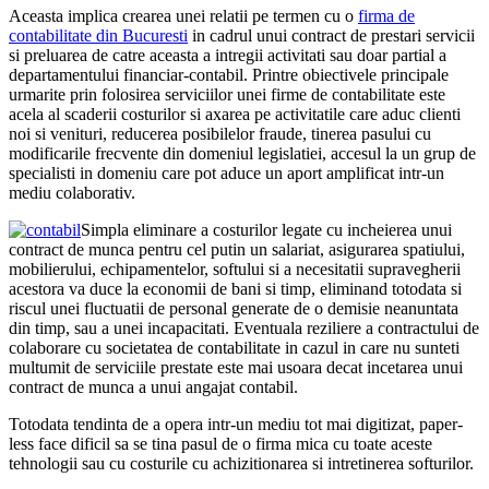
Aceasta implica crearea unei relatii pe termen cu o
firma de
contabilitate din Bucuresti
in cadrul unui contract de prestari servicii
si preluarea de catre aceasta a intregii activitati sau doar partial a
departamentului financiar-contabil. Printre obiectivele principale
urmarite prin folosirea serviciilor unei firme de contabilitate este
acela al scaderii costurilor si axarea pe activitatile care aduc clienti
noi si venituri, reducerea posibilelor fraude, tinerea pasului cu
modificarile frecvente din domeniul legislatiei, accesul la un grup de
specialisti in domeniu care pot aduce un aport amplificat intr-un
mediu colaborativ.
Simpla eliminare a costurilor legate cu incheierea unui
contract de munca pentru cel putin un salariat, asigurarea spatiului,
mobilierului, echipamentelor, softului si a necesitatii supravegherii
acestora va duce la economii de bani si timp, eliminand totodata si
riscul unei fluctuatii de personal generate de o demisie neanuntata
din timp, sau a unei incapacitati. Eventuala reziliere a contractului de
colaborare cu societatea de contabilitate in cazul in care nu sunteti
multumit de serviciile prestate este mai usoara decat incetarea unui
contract de munca a unui angajat contabil.
Totodata tendinta de a opera intr-un mediu tot mai digitizat, paper-
less face dificil sa se tina pasul de o firma mica cu toate aceste
tehnologii sau cu costurile cu achizitionarea si intretinerea softurilor.