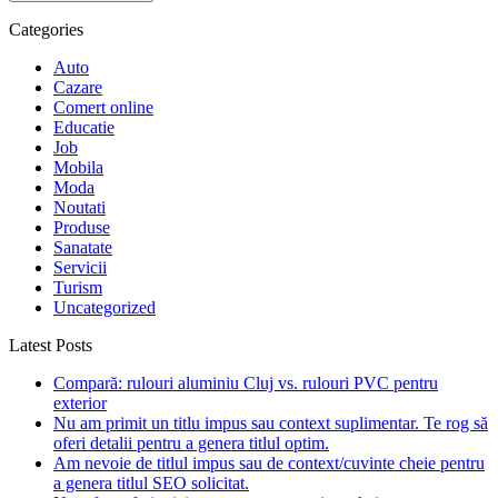
Categories
Auto
Cazare
Comert online
Educatie
Job
Mobila
Moda
Noutati
Produse
Sanatate
Servicii
Turism
Uncategorized
Latest Posts
Compară: rulouri aluminiu Cluj vs. rulouri PVC pentru
exterior
Nu am primit un titlu impus sau context suplimentar. Te rog să
oferi detalii pentru a genera titlul optim.
Am nevoie de titlul impus sau de context/cuvinte cheie pentru
a genera titlul SEO solicitat.