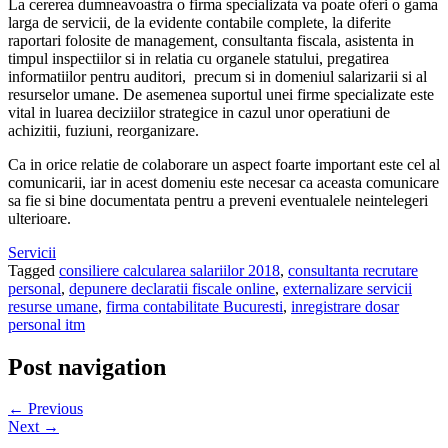
La cererea dumneavoastra o firma specializata va poate oferi o gama
larga de servicii, de la evidente contabile complete, la diferite
raportari folosite de management, consultanta fiscala, asistenta in
timpul inspectiilor si in relatia cu organele statului, pregatirea
informatiilor pentru auditori, precum si in domeniul salarizarii si al
resurselor umane. De asemenea suportul unei firme specializate este
vital in luarea deciziilor strategice in cazul unor operatiuni de
achizitii, fuziuni, reorganizare.
Ca in orice relatie de colaborare un aspect foarte important este cel al
comunicarii, iar in acest domeniu este necesar ca aceasta comunicare
sa fie si bine documentata pentru a preveni eventualele neintelegeri
ulterioare.
Servicii
Tagged
consiliere calcularea salariilor 2018
,
consultanta recrutare
personal
,
depunere declaratii fiscale online
,
externalizare servicii
resurse umane
,
firma contabilitate Bucuresti
,
inregistrare dosar
personal itm
Post navigation
← Previous
Next →