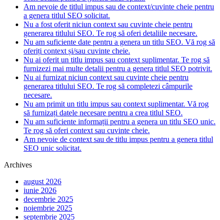
Am nevoie de titlul impus sau de context/cuvinte cheie pentru
a genera titlul SEO solicitat.
Nu a fost oferit niciun context sau cuvinte cheie pentru
generarea titlului SEO. Te rog să oferi detaliile necesare.
Nu am suficiente date pentru a genera un titlu SEO. Vă rog să
oferiți context și/sau cuvinte cheie.
Nu ai oferit un titlu impus sau context suplimentar. Te rog să
furnizezi mai multe detalii pentru a genera titlul SEO potrivit.
Nu ai furnizat niciun context sau cuvinte cheie pentru
generarea titlului SEO. Te rog să completezi câmpurile
necesare.
Nu am primit un titlu impus sau context suplimentar. Vă rog
să furnizați datele necesare pentru a crea titlul SEO.
Nu am suficiente informații pentru a genera un titlu SEO unic.
Te rog să oferi context sau cuvinte cheie.
Am nevoie de context sau de titlu impus pentru a genera titlul
SEO unic solicitat.
Archives
august 2026
iunie 2026
decembrie 2025
noiembrie 2025
septembrie 2025