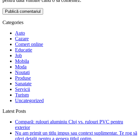
pentru data viitoare când o să comentez.
Categories
Auto
Cazare
Comert online
Educatie
Job
Mobila
Moda
Noutati
Produse
Sanatate
Servicii
Turism
Uncategorized
Latest Posts
Compară: rulouri aluminiu Cluj vs. rulouri PVC pentru
exterior
Nu am primit un titlu impus sau context suplimentar. Te rog să
oferi detalii pentru a genera titlul optim.