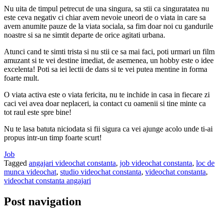
Nu uita de timpul petrecut de una singura, sa stii ca singuratatea nu
este ceva negativ ci chiar avem nevoie uneori de o viata in care sa
avem anumite pauze de la viata sociala, sa fim doar noi cu gandurile
noastre si sa ne simtit departe de orice agitati urbana.
Atunci cand te simti trista si nu stii ce sa mai faci, poti urmari un film
amuzant si te vei destine imediat, de asemenea, un hobby este o idee
excelenta! Poti sa iei lectii de dans si te vei putea mentine in forma
foarte mult.
O viata activa este o viata fericita, nu te inchide in casa in fiecare zi
caci vei avea doar neplaceri, ia contact cu oamenii si tine minte ca
tot raul este spre bine!
Nu te lasa batuta niciodata si fii sigura ca vei ajunge acolo unde ti-ai
propus intr-un timp foarte scurt!
Job
Tagged
angajari videochat constanta
,
job videochat constanta
,
loc de
munca videochat
,
studio videochat constanta
,
videochat constanta
,
videochat constanta angajari
Post navigation