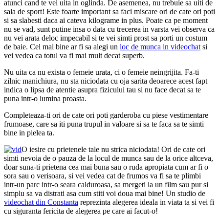
atunci cand te vei uita in oglinda. De asemenea, nu trebuie sa uiti de
sala de sport! Este foarte important sa faci miscare ori de cate ori poti
si sa slabesti daca ai cateva kilograme in plus. Poate ca pe moment
nu se vad, sunt putine insa o data cu trecerea in varsta vei observa ca
nu vei arata deloc impecabil si te vei simti prost sa porti un costum
de baie. Cel mai bine ar fi sa alegi un
loc de munca in videochat
si
vei vedea ca totul va fi mai mult decat superb.
Nu uita ca nu exista o femeie urata, ci o femeie neingrijita. Fa-ti
zilnic manichiura, nu sta niciodata cu oja sarita deoarece acest fapt
indica o lipsa de atentie asupra fizicului tau si nu face decat sa te
puna intr-o lumina proasta.
Completeaza-ti ori de cate ori poti garderoba cu piese vestimentare
frumoase, care sa iti puna trupul in valoare si sa te faca sa te simti
bine in pielea ta.
O iesire cu prietenele tale nu strica niciodata! Ori de cate ori
simti nevoia de o pauza de la locul de munca sau de la orice altceva,
doar suna-ti prietena cea mai buna sau o ruda apropiata cum ar fi o
sora sau o verisoara, si vei vedea cat de frumos va fi sa te plimbi
intr-un parc intr-o seara calduroasa, sa mergeti la un film sau pur si
simplu sa va distrati asa cum stiti voi doua mai bine! Un studio de
videochat din Constanta
reprezinta alegerea ideala in viata ta si vei fi
cu siguranta fericita de alegerea pe care ai facut-o!