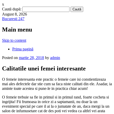
x
Caută după:
August 8, 2026
Bucuresti 247
Main menu
Skip to content
Prima pagină
Posted on
martie 28, 2018
by
admin
Calitatile unei femei interesante
O femeie interesanta este practic o femeie care isi constientizeaza
mai ales defectele dar stie cum sa faca niste calitati din ele. Asadar, ia
aminte toate acestea si pune-le in practica chiar acum!
O femeie trebuie sa fie in primul si in primul rand, foarte cocheta si
ingrijita! Fii frumoasa in orice zi a saptamanii, nu doar la un
eveniment special pe care il ai la o jumatate de an, daca mergi la un
salon de infumusetare cat de des poti vei vedea ca altfel vei arata