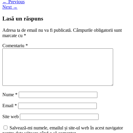
← Previous
Next →
Lasă un răspuns
Adresa ta de email nu va fi publicată.
Câmpurile obligatorii sunt
marcate cu
*
Comentariu
*
Nume
*
Email
*
Site web
Salvează-mi numele, emailul și site-ul web în acest navigator