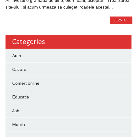
Ati investit o gramada de timp, efort, bani, asteptari in realizarea
site-ului, si acum urmeaza sa culegeti roadele acestei...
SERVICII
Categories
Auto
Cazare
Comert online
Educatie
Job
Mobila