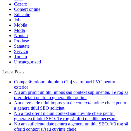
Cazare
Comert online
Educatie
Job
Mobila
Moda
Noutati
Produse
Sanatate
Servicii
Turism
Uncategorized
Latest Posts
Compară: rulouri aluminiu Cluj vs. rulouri PVC pentru
exterior
Nu am primit un titlu impus sau context suplimentar. Te rog să
oferi detalii pentru a genera titlul optim.
Am nevoie de titlul impus sau de context/cuvinte cheie pentru
a genera titlul SEO solicitat.
Nu a fost oferit niciun context sau cuvinte cheie pentru
generarea titlului SEO. Te rog să oferi detaliile necesare.
Nu am suficiente date pentru a genera un titlu SEO. Vă rog să
oferiți context și/sau cuvinte cheie.