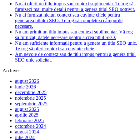
Nu ai oferit un titlu impus sau context suplimentar. Te rog să
furnizezi mai multe detalii pentru a genera titlul SEO potrivit.
Nu ai furnizat niciun context sau cuvinte cheie pentru
generarea titlului SEO. Te rog să completezi câmpurile
necesare.
Nu am primit un titlu impus sau context suplimentar. Vă rog
să furnizați datele necesare pentru a crea titlul SEO.
Nu am suficiente informații pentru a genera un titlu SEO unic.
Te rog să oferi context sau cuvinte cheie.
Am nevoie de context sau de titlu impus pentru a genera titlul
SEO unic solicitat.
Archives
august 2026
iunie 2026
decembrie 2025
noiembrie 2025
septembrie 2025
august 2025
aprilie 2025
februarie 2025
octombrie 2024
august 2024
iulie 2024