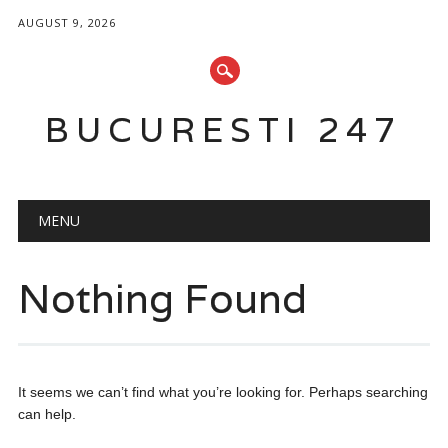
AUGUST 9, 2026
BUCURESTI 247
Main menu
Skip
MENU
to
content
Nothing Found
It seems we can’t find what you’re looking for. Perhaps searching
can help.