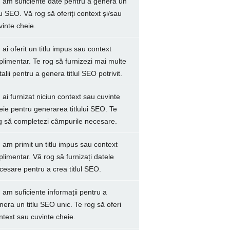
 am suficiente date pentru a genera un
tlu SEO. Vă rog să oferiți context și/sau
vinte cheie.
 ai oferit un titlu impus sau context
plimentar. Te rog să furnizezi mai multe
talii pentru a genera titlul SEO potrivit.
 ai furnizat niciun context sau cuvinte
eie pentru generarea titlului SEO. Te
g să completezi câmpurile necesare.
 am primit un titlu impus sau context
plimentar. Vă rog să furnizați datele
cesare pentru a crea titlul SEO.
 am suficiente informații pentru a
nera un titlu SEO unic. Te rog să oferi
ntext sau cuvinte cheie.