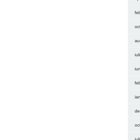
fe
oc
au
iu
iu
fe
ia
de
oc
iu