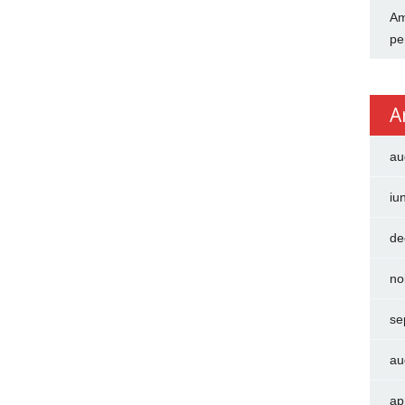
Am
pe
A
au
iu
de
no
se
au
ap