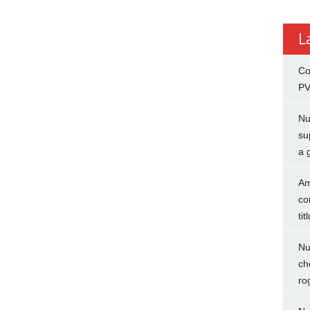
L
Co
PV
Nu
su
a 
Am
co
tit
Nu
ch
ro