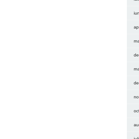
iu
ap
ma
de
ma
de
no
oc
au
iu