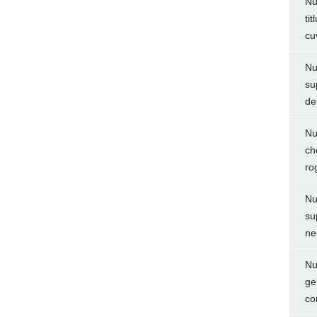
Nu
ti
cu
Nu
su
de
Nu
ch
ro
Nu
su
ne
Nu
ge
co