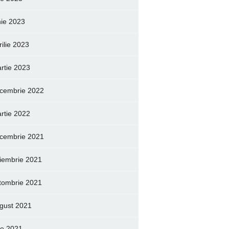
nie 2023
rilie 2023
rtie 2023
cembrie 2022
rtie 2022
cembrie 2021
iembrie 2021
tombrie 2021
gust 2021
lie 2021