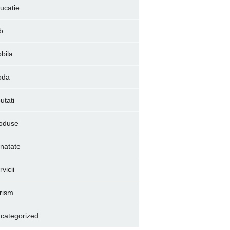
ucatie
b
bila
oda
utati
oduse
natate
vicii
rism
categorized