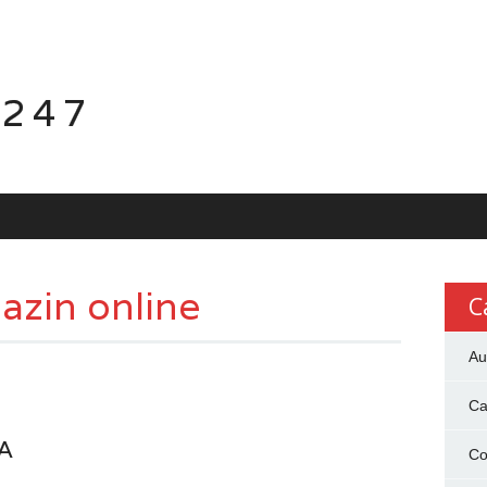
 247
azin online
C
Au
Ca
A
Co