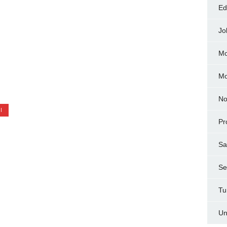
Ed
Jo
Mo
M
No
I
Pr
Sa
Ser
Tu
Un