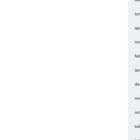
iu
ap
ma
fe
ia
de
no
oc
iu