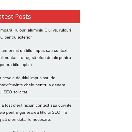
atest Posts
mpară: rulouri aluminiu Cluj vs. rulouri
C pentru exterior
 am primit un titlu impus sau context
plimentar. Te rog să oferi detalii pentru
genera titlul optim.
 nevoie de titlul impus sau de
ntext/cuvinte cheie pentru a genera
lul SEO solicitat.
 a fost oferit niciun context sau cuvinte
eie pentru generarea titlului SEO. Te
g să oferi detaliile necesare.