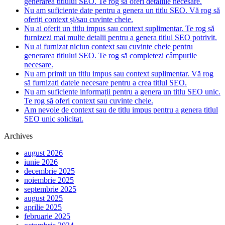
generarea titlului SEO. Te rog să oferi detaliile necesare.
Nu am suficiente date pentru a genera un titlu SEO. Vă rog să
oferiți context și/sau cuvinte cheie.
Nu ai oferit un titlu impus sau context suplimentar. Te rog să
furnizezi mai multe detalii pentru a genera titlul SEO potrivit.
Nu ai furnizat niciun context sau cuvinte cheie pentru
generarea titlului SEO. Te rog să completezi câmpurile
necesare.
Nu am primit un titlu impus sau context suplimentar. Vă rog
să furnizați datele necesare pentru a crea titlul SEO.
Nu am suficiente informații pentru a genera un titlu SEO unic.
Te rog să oferi context sau cuvinte cheie.
Am nevoie de context sau de titlu impus pentru a genera titlul
SEO unic solicitat.
Archives
august 2026
iunie 2026
decembrie 2025
noiembrie 2025
septembrie 2025
august 2025
aprilie 2025
februarie 2025