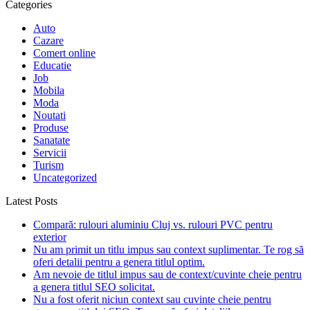
Categories
Auto
Cazare
Comert online
Educatie
Job
Mobila
Moda
Noutati
Produse
Sanatate
Servicii
Turism
Uncategorized
Latest Posts
Compară: rulouri aluminiu Cluj vs. rulouri PVC pentru
exterior
Nu am primit un titlu impus sau context suplimentar. Te rog să
oferi detalii pentru a genera titlul optim.
Am nevoie de titlul impus sau de context/cuvinte cheie pentru
a genera titlul SEO solicitat.
Nu a fost oferit niciun context sau cuvinte cheie pentru