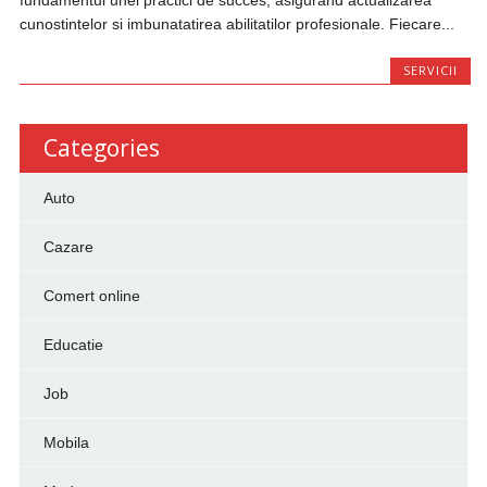
fundamentul unei practici de succes, asigurand actualizarea
cunostintelor si imbunatatirea abilitatilor profesionale. Fiecare...
SERVICII
Categories
Auto
Cazare
Comert online
Educatie
Job
Mobila