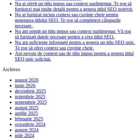
Nu ai oferit un titlu impus sau context suplimentar. Te rog să
furnizezi mai multe detalii pentru a genera titlul SEO potrivit.
Nu ai furnizat niciun context sau cuvinte cheie pentru
generarea titlului SEO. Te rog să completezi câmpurile
necesare.
Nu am primit un titlu impus sau context suplimentar. Vă rog
să furnizați datele necesare pentru a crea titlul SEO.
Nu am suficiente informații pentru a genera un titlu SEO unic.
Te rog să oferi context sau cuvinte cheie.
Am nevoie de context sau de titlu impus pentru a genera titlul
SEO unic solicitat.
Archives
august 2026
iunie 2026
decembrie 2025
noiembrie 2025
septembrie 2025
august 2025
aprilie 2025
februarie 2025
octombrie 2024
august 2024
iulie 2024