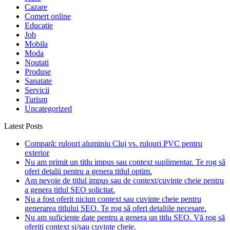
Cazare
Comert online
Educatie
Job
Mobila
Moda
Noutati
Produse
Sanatate
Servicii
Turism
Uncategorized
Latest Posts
Compară: rulouri aluminiu Cluj vs. rulouri PVC pentru
exterior
Nu am primit un titlu impus sau context suplimentar. Te rog să
oferi detalii pentru a genera titlul optim.
Am nevoie de titlul impus sau de context/cuvinte cheie pentru
a genera titlul SEO solicitat.
Nu a fost oferit niciun context sau cuvinte cheie pentru
generarea titlului SEO. Te rog să oferi detaliile necesare.
Nu am suficiente date pentru a genera un titlu SEO. Vă rog să
oferiți context și/sau cuvinte cheie.