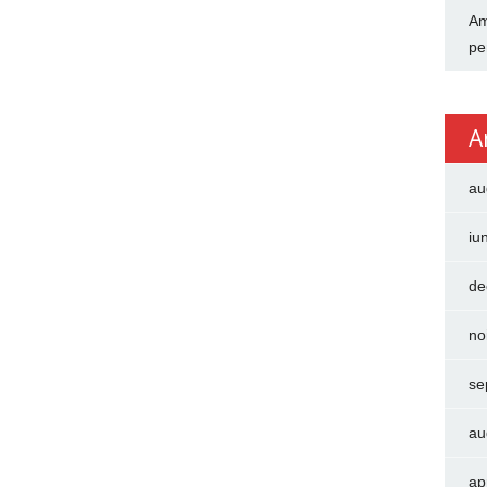
Am
pe
A
au
iu
de
no
se
au
ap