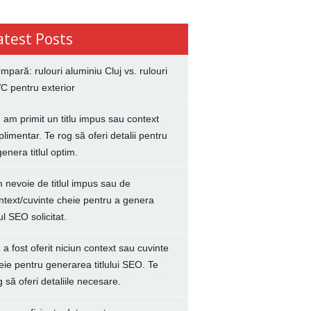
atest Posts
mpară: rulouri aluminiu Cluj vs. rulouri
C pentru exterior
 am primit un titlu impus sau context
plimentar. Te rog să oferi detalii pentru
genera titlul optim.
 nevoie de titlul impus sau de
ntext/cuvinte cheie pentru a genera
lul SEO solicitat.
 a fost oferit niciun context sau cuvinte
eie pentru generarea titlului SEO. Te
g să oferi detaliile necesare.