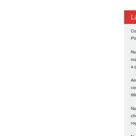
L
Co
PV
Nu
su
a 
Am
co
tit
Nu
ch
ro