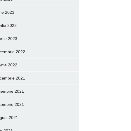
nie 2023
rilie 2023
rtie 2023
cembrie 2022
rtie 2022
cembrie 2021
iembrie 2021
tombrie 2021
gust 2021
lie 2021