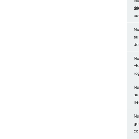
Nu
ti
cu
Nu
su
de
Nu
ch
ro
Nu
su
ne
Nu
ge
co