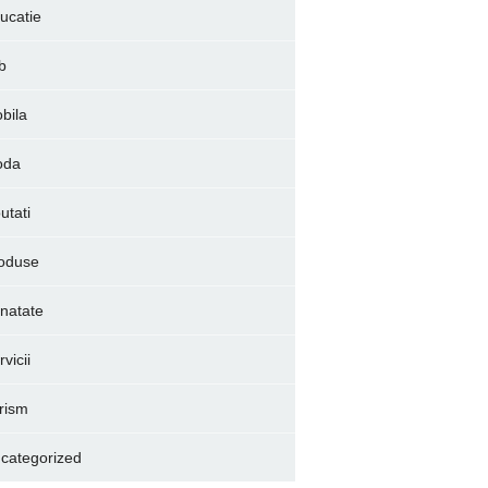
ucatie
b
bila
oda
utati
oduse
natate
vicii
rism
categorized