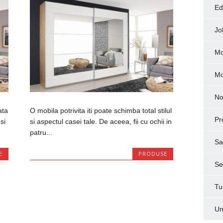
Ed
Jo
Mo
M
No
ata
O mobila potrivita iti poate schimba total stilul
Pr
si
si aspectul casei tale. De aceea, fii cu ochii in
patru...
Sa
E
PRODUSE
Ser
Tu
Un