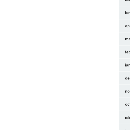
iu
ap
ma
fe
ia
de
no
oc
iu