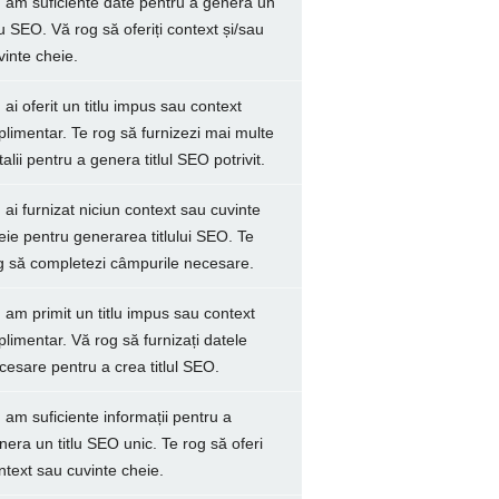
 am suficiente date pentru a genera un
tlu SEO. Vă rog să oferiți context și/sau
vinte cheie.
 ai oferit un titlu impus sau context
plimentar. Te rog să furnizezi mai multe
talii pentru a genera titlul SEO potrivit.
 ai furnizat niciun context sau cuvinte
eie pentru generarea titlului SEO. Te
g să completezi câmpurile necesare.
 am primit un titlu impus sau context
plimentar. Vă rog să furnizați datele
cesare pentru a crea titlul SEO.
 am suficiente informații pentru a
nera un titlu SEO unic. Te rog să oferi
ntext sau cuvinte cheie.