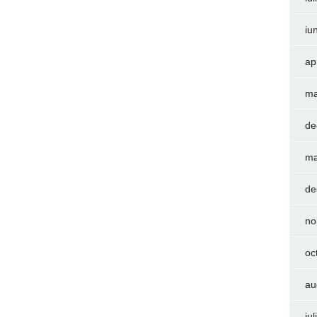
iu
ap
ma
de
ma
de
no
oc
au
iu