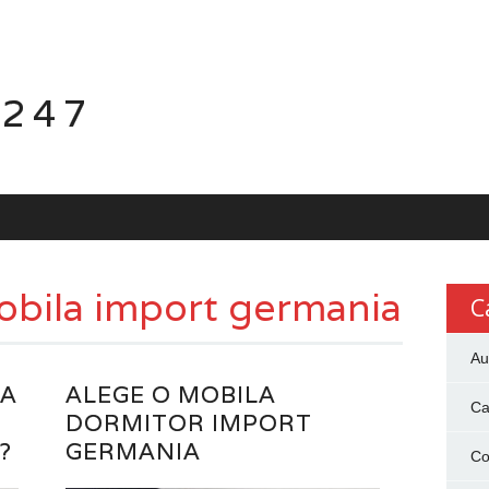
 247
bila import germania
C
Au
LA
ALEGE O MOBILA
Ca
DORMITOR IMPORT
?
GERMANIA
Co