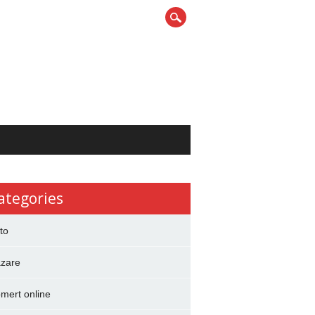
ategories
to
zare
mert online