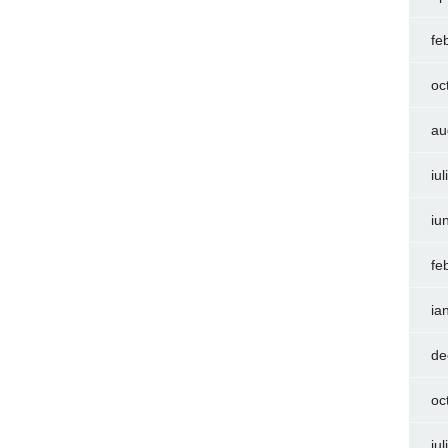
fe
oc
au
iu
iu
fe
ia
de
oc
iu