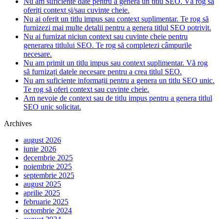
Nu am suficiente date pentru a genera un titlu SEO. Vă rog să
oferiți context și/sau cuvinte cheie.
Nu ai oferit un titlu impus sau context suplimentar. Te rog să
furnizezi mai multe detalii pentru a genera titlul SEO potrivit.
Nu ai furnizat niciun context sau cuvinte cheie pentru
generarea titlului SEO. Te rog să completezi câmpurile
necesare.
Nu am primit un titlu impus sau context suplimentar. Vă rog
să furnizați datele necesare pentru a crea titlul SEO.
Nu am suficiente informații pentru a genera un titlu SEO unic.
Te rog să oferi context sau cuvinte cheie.
Am nevoie de context sau de titlu impus pentru a genera titlul
SEO unic solicitat.
Archives
august 2026
iunie 2026
decembrie 2025
noiembrie 2025
septembrie 2025
august 2025
aprilie 2025
februarie 2025
octombrie 2024