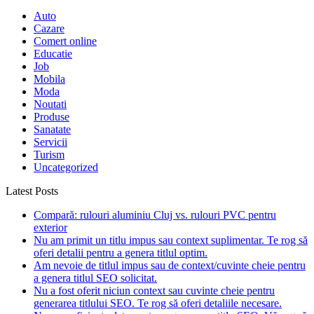
Auto
Cazare
Comert online
Educatie
Job
Mobila
Moda
Noutati
Produse
Sanatate
Servicii
Turism
Uncategorized
Latest Posts
Compară: rulouri aluminiu Cluj vs. rulouri PVC pentru
exterior
Nu am primit un titlu impus sau context suplimentar. Te rog să
oferi detalii pentru a genera titlul optim.
Am nevoie de titlul impus sau de context/cuvinte cheie pentru
a genera titlul SEO solicitat.
Nu a fost oferit niciun context sau cuvinte cheie pentru
generarea titlului SEO. Te rog să oferi detaliile necesare.