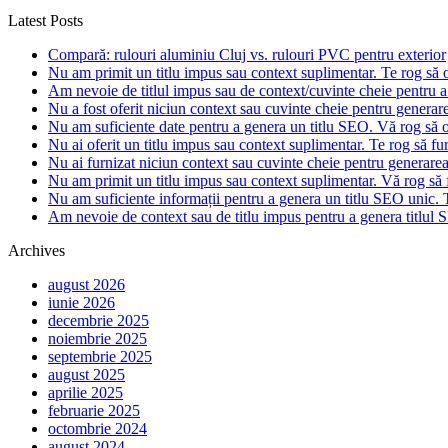
Latest Posts
Compară: rulouri aluminiu Cluj vs. rulouri PVC pentru exterior
Nu am primit un titlu impus sau context suplimentar. Te rog să of
Am nevoie de titlul impus sau de context/cuvinte cheie pentru a 
Nu a fost oferit niciun context sau cuvinte cheie pentru generarea
Nu am suficiente date pentru a genera un titlu SEO. Vă rog să of
Nu ai oferit un titlu impus sau context suplimentar. Te rog să fur
Nu ai furnizat niciun context sau cuvinte cheie pentru generare
Nu am primit un titlu impus sau context suplimentar. Vă rog să f
Nu am suficiente informații pentru a genera un titlu SEO unic. T
Am nevoie de context sau de titlu impus pentru a genera titlul S
Archives
august 2026
iunie 2026
decembrie 2025
noiembrie 2025
septembrie 2025
august 2025
aprilie 2025
februarie 2025
octombrie 2024
august 2024