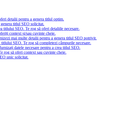
eri detalii pentru a genera titlul optim.
genera titlul SEO solicitat.
 titlului SEO. Te rog să oferi detaliile necesare.
eriți context și/sau cuvinte cheie.
nizezi mai multe detalii pentru a genera titlul SEO potrivit.
a titlului SEO. Te rog să completezi câmpurile necesare.
urnizați datele necesare pentru a crea titlul SEO.
e rog să oferi context sau cuvinte cheie.
EO unic solicitat.