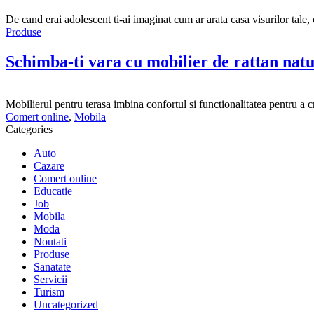
De cand erai adolescent ti-ai imaginat cum ar arata casa visurilor tale, 
Produse
Schimba-ti vara cu mobilier de rattan natu
Mobilierul pentru terasa imbina confortul si functionalitatea pentru a 
Comert online
,
Mobila
Categories
Auto
Cazare
Comert online
Educatie
Job
Mobila
Moda
Noutati
Produse
Sanatate
Servicii
Turism
Uncategorized