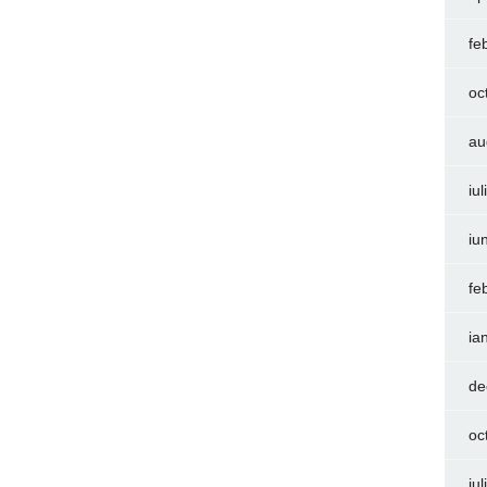
fe
oc
au
iu
iu
fe
ia
de
oc
iu