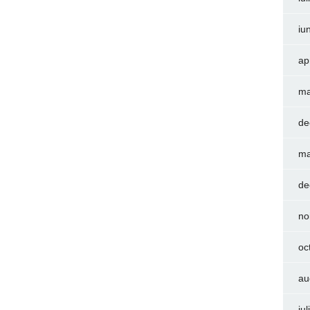
iu
ap
ma
de
ma
de
no
oc
au
iu