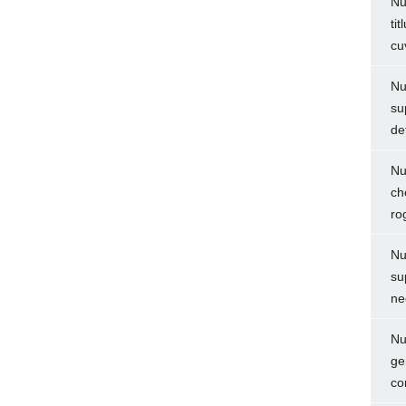
Nu
ti
cu
Nu
su
de
Nu
ch
ro
Nu
su
ne
Nu
ge
co