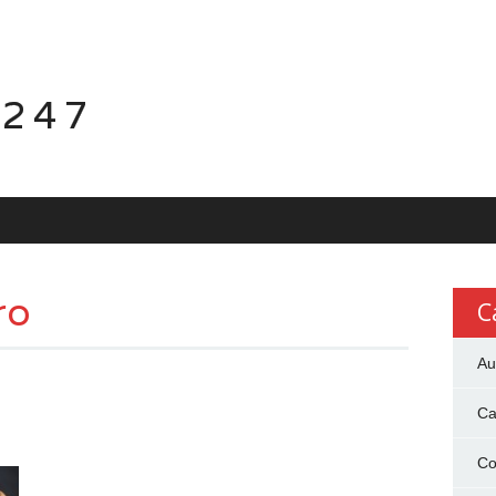
 247
ro
C
Au
Ca
Co