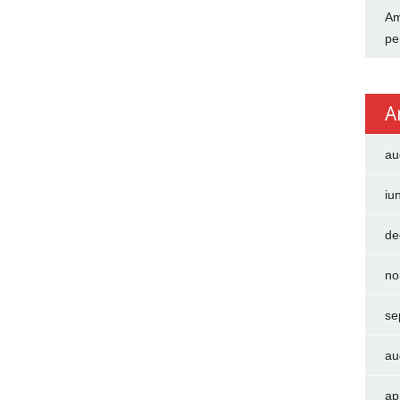
Am
pe
A
au
iu
de
no
se
au
ap