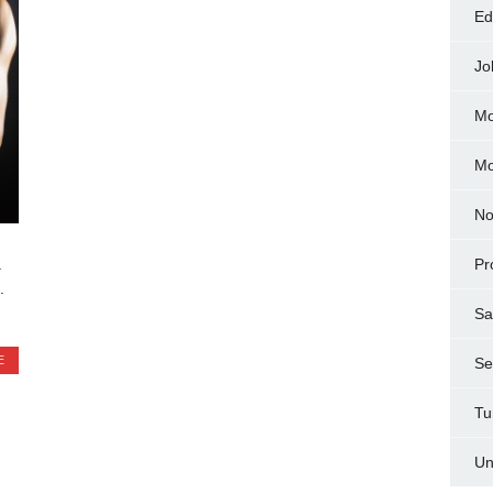
Ed
Jo
Mo
M
No
ă
Pr
.
Sa
E
Ser
Tu
Un