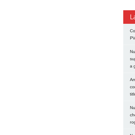
L
Co
PV
Nu
su
a 
Am
co
tit
Nu
ch
ro