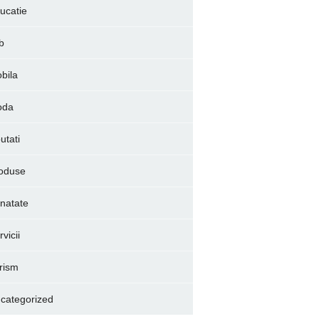
ucatie
b
bila
oda
utati
oduse
natate
vicii
rism
categorized