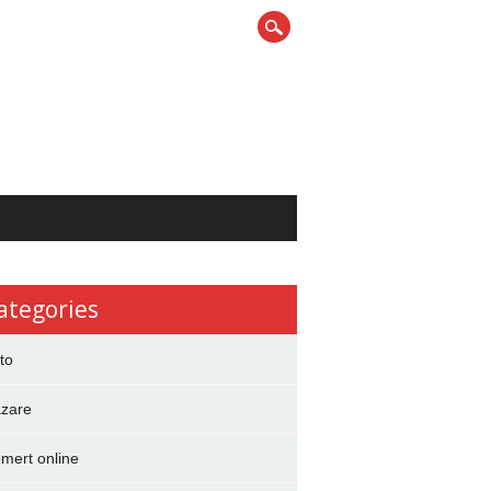
ategories
to
zare
mert online