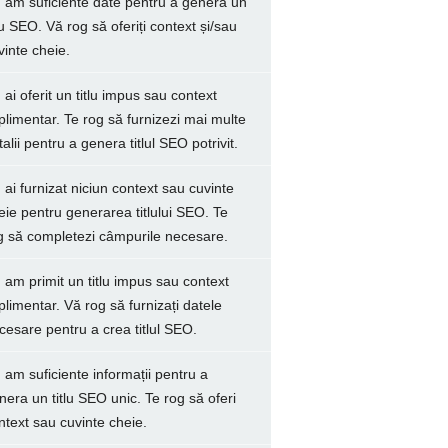
 am suficiente date pentru a genera un
tlu SEO. Vă rog să oferiți context și/sau
vinte cheie.
 ai oferit un titlu impus sau context
plimentar. Te rog să furnizezi mai multe
talii pentru a genera titlul SEO potrivit.
 ai furnizat niciun context sau cuvinte
eie pentru generarea titlului SEO. Te
g să completezi câmpurile necesare.
 am primit un titlu impus sau context
plimentar. Vă rog să furnizați datele
cesare pentru a crea titlul SEO.
 am suficiente informații pentru a
nera un titlu SEO unic. Te rog să oferi
ntext sau cuvinte cheie.