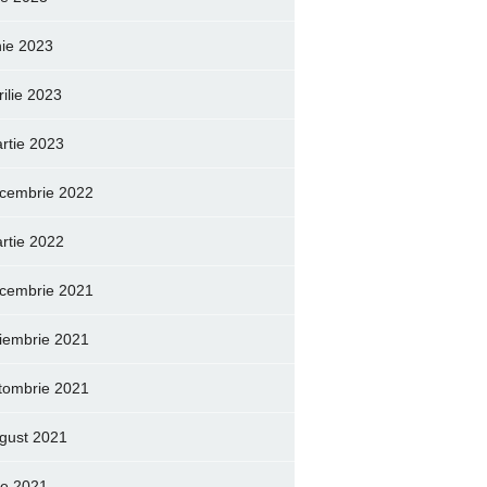
nie 2023
rilie 2023
rtie 2023
cembrie 2022
rtie 2022
cembrie 2021
iembrie 2021
tombrie 2021
gust 2021
lie 2021