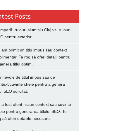
atest Posts
mpară: rulouri aluminiu Cluj vs. rulouri
C pentru exterior
 am primit un titlu impus sau context
plimentar. Te rog să oferi detalii pentru
genera titlul optim.
 nevoie de titlul impus sau de
ntext/cuvinte cheie pentru a genera
lul SEO solicitat.
 a fost oferit niciun context sau cuvinte
eie pentru generarea titlului SEO. Te
g să oferi detaliile necesare.