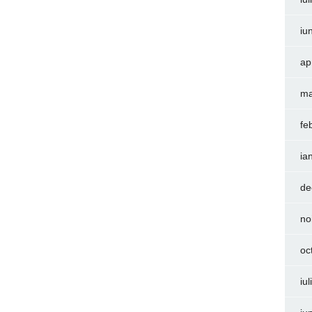
iu
ap
ma
fe
ia
de
no
oc
iu