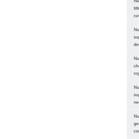
Nu
ti
cu
Nu
su
de
Nu
ch
ro
Nu
su
ne
Nu
ge
co