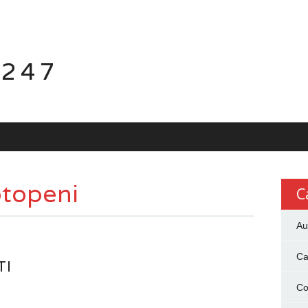
 247
otopeni
C
Au
Ca
TI
Co