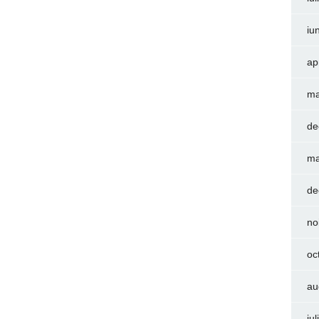
iu
ap
ma
de
ma
de
no
oc
au
iu