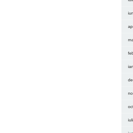
iu
ap
ma
fe
ia
de
no
oc
iu