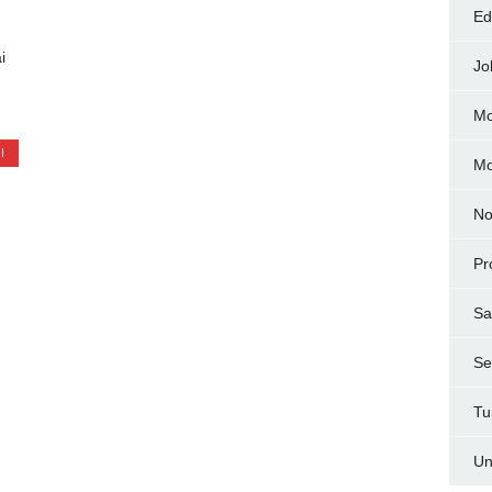
Ed
i
Jo
Mo
I
M
No
Pr
Sa
Ser
Tu
Un