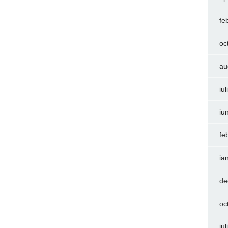
fe
oc
au
iu
iu
fe
ia
de
oc
iu