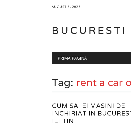
AUGUST 8, 2026
BUCURESTI
Main menu
Skip
PRIMA PAGINĂ
to
content
Tag:
rent a car 
CUM SA IEI MASINI DE
INCHIRIAT IN BUCURES
IEFTIN