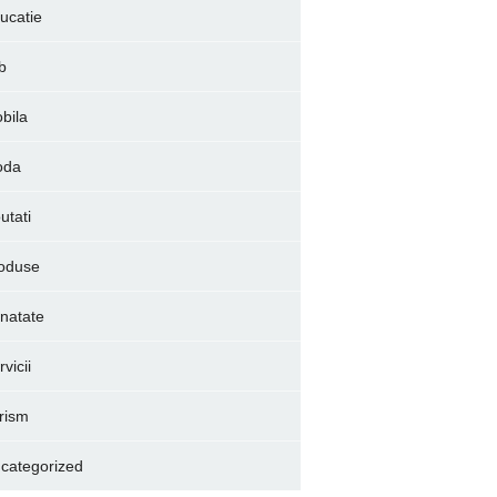
ucatie
b
bila
oda
utati
oduse
natate
vicii
rism
categorized