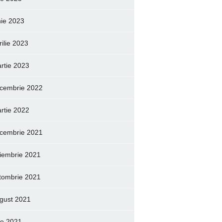
nie 2023
rilie 2023
rtie 2023
cembrie 2022
rtie 2022
cembrie 2021
iembrie 2021
tombrie 2021
gust 2021
lie 2021