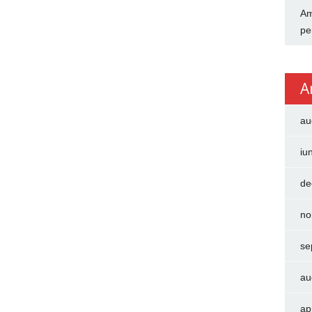
Am
pe
A
au
iu
de
no
se
au
ap