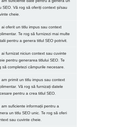
 am suficiente date pentru a genera un
tlu SEO. Vă rog să oferiți context și/sau
vinte cheie.
 ai oferit un titlu impus sau context
plimentar. Te rog să furnizezi mai multe
talii pentru a genera titlul SEO potrivit.
 ai furnizat niciun context sau cuvinte
eie pentru generarea titlului SEO. Te
g să completezi câmpurile necesare.
 am primit un titlu impus sau context
plimentar. Vă rog să furnizați datele
cesare pentru a crea titlul SEO.
 am suficiente informații pentru a
nera un titlu SEO unic. Te rog să oferi
ntext sau cuvinte cheie.