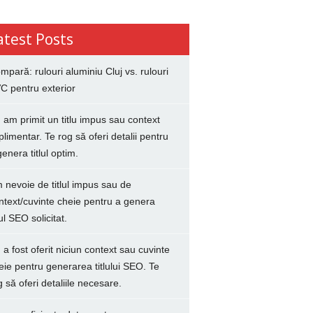
atest Posts
mpară: rulouri aluminiu Cluj vs. rulouri
C pentru exterior
 am primit un titlu impus sau context
plimentar. Te rog să oferi detalii pentru
genera titlul optim.
 nevoie de titlul impus sau de
ntext/cuvinte cheie pentru a genera
lul SEO solicitat.
 a fost oferit niciun context sau cuvinte
eie pentru generarea titlului SEO. Te
g să oferi detaliile necesare.